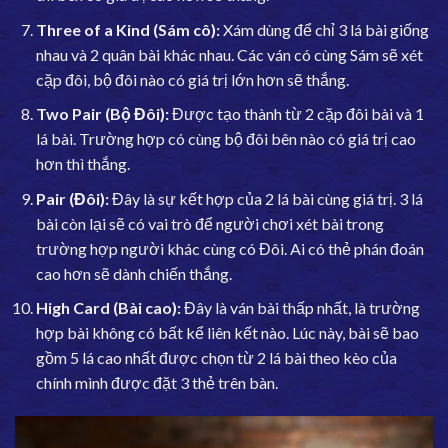
Three of a Kind (Sám cô):
Xám dùng để chỉ 3 lá bài giống
nhau và 2 quân bài khác nhau. Các ván có cùng Sám sẽ xét
cặp đôi, bộ đôi nào có giá trị lớn hơn sẽ thắng.
Two Pair (Bộ Đôi):
Được tạo thành từ 2 cặp đôi bài và 1
lá bài. Trường hợp có cùng bộ đôi bên nào có giá trị cao
hơn thì thắng.
Pair (Đôi):
Đây là sự kết hợp của 2 lá bài cùng giá trị. 3 lá
bài còn lại sẽ có vai trò để người chơi xét bài trong
trường hợp người khác cùng có Đôi. Ai có thẻ phán đoán
cao hơn sẽ dành chiến thắng.
High Card (Bài cao):
Đây là ván bài thấp nhất, là trường
hợp bài không có bất kể liên kết nào. Lúc này, bài sẽ bao
gồm 5 lá cao nhất được chọn từ 2 lá bài theo kèo của
chính mình được đặt 3 thẻ trên bàn.