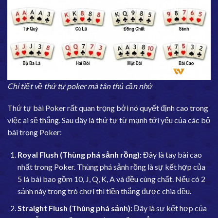
Chi tiết về thứ tự poker mà tân thủ cần nhớ
Thứ tự bài Poker rất quan trọng bởi nó quyết định cao trong
việc ai sẽ thắng. Sau đây là thứ tự từ mạnh tới yếu của các bộ
bài trong Poker:
Royal Flush (Thùng phá sảnh rồng):
Đây là tay bài cao
nhất trong Poker. Thùng phá sảnh rồng là sự kết hợp của
5 lá bài bao gồm 10, J, Q, K, A và đều cùng chất. Nếu có 2
sảnh này trong trò chơi thì tiền thắng được chia đều.
Straight Flush (Thùng phá sảnh):
Đây là sự kết hợp của