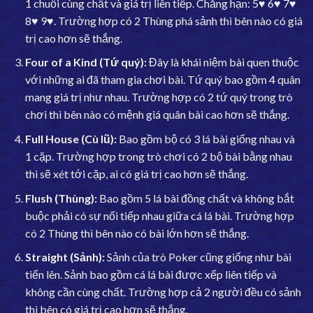
1 chuỗi cùng chất và giá trị liên tiếp. Chẳng hạn: 5♥ 6♥ 7♥
8♥ 9♥. Trường hợp có 2 Thùng phá sảnh thì bên nào có giá
trị cao hơn sẽ thắng.
Four of a Kind (Tứ quý):
Đây là khái niệm bài quen thuộc
với những ai đã tham gia chơi bài. Tứ quý bao gồm 4 quân
mang giá trị như nhau. Trường hợp có 2 tứ quý trong trò
chơi thì bên nào có mệnh giá quân bài cao hơn sẽ thắng.
Full House (Cù lũ):
Bao gồm bộ có 3 lá bài giống nhau và
1 cặp. Trường hợp trong trò chơi có 2 bộ bài bằng nhau
thì sẽ xét tới cặp, ai có giá trị cao hơn sẽ thắng.
Flush (Thùng):
Bao gồm 5 lá bài đồng chất và không bắt
buộc phải có sự nối tiếp nhau giữa cá lá bài. Trường hợp
có 2 Thùng thì bên nào có bài lớn hơn sẽ thắng.
Straight (Sảnh):
Sảnh của trò Poker cũng giống như bài
tiến lên. Sảnh bao gồm cá lá bài được xếp liên tiếp và
không cần cùng chất. Trường hợp cả 2 người đều có sảnh
thì bên có giá trị cao hơn sẽ thắng.