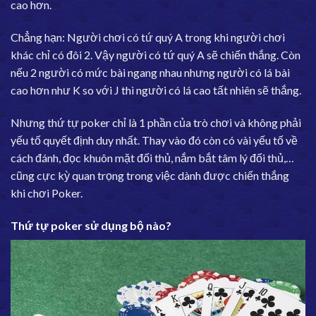
cao hơn.
Chẳng hạn: Người chơi có tứ quý A trong khi người chơi
khác chỉ có đôi 2. Vậy người có tứ quý A sẽ chiến thắng. Còn
nếu 2 người có mức bài ngang nhau nhưng người có lá bài
cao hơn như K so với J thì người có lá cao tất nhiên sẽ thắng.
Nhưng thứ tự poker chỉ là 1 phần của trò chơi và không phải
yếu tố quyết định duy nhất. Thay vào đó còn có vài yếu tố về
cách đánh, đọc khuôn mặt đối thủ, nắm bắt tâm lý đối thủ,…
cũng cực kỳ quan trọng trong việc dành được chiến thắng
khi chơi Poker.
Thứ tự poker sử dụng bộ nào?