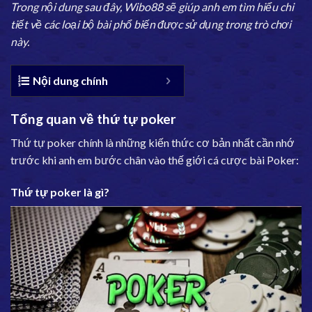
Trong nội dung sau đây,
Wibo88
sẽ giúp anh em tìm hiểu chi
tiết về các loại bộ bài phổ biến được sử dụng trong trò chơi
này.
Nội dung chính
Tổng quan về thứ tự poker
Thứ tự poker chính là những kiến thức cơ bản nhất cần nhớ
trước khi anh em bước chân vào thế giới cá cược bài Poker:
Thứ tự poker là gì?