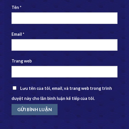
Tên
*
Email
*
Trang web
Lưu tên của tôi, email, và trang web trong trình
duyệt này cho lần bình luận kế tiếp của tôi.