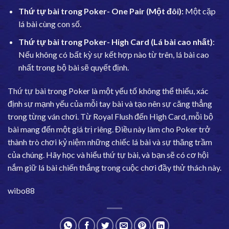
Thứ tự bài trong Poker- One Pair (Một đôi):
Một cặp
lá bài cùng con số.
Thứ tự bài trong Poker- High Card (Lá bài cao nhất)
:
Nếu không có bất kỳ sự kết hợp nào từ trên, lá bài cao
nhất trong bộ bài sẽ quyết định.
Thứ tự bài trong Poker là một yếu tố không thể thiếu, xác
định sự mạnh yếu của mỗi tay bài và tạo nên sự căng thẳng
trong từng ván chơi. Từ Royal Flush đến High Card, mỗi bộ
bài mang đến một giá trị riêng. Điều này làm cho Poker trở
thành trò chơi kỷ niệm những chiếc lá bài và sự thăng trầm
của chúng. Hãy học và hiểu thứ tự bài, và bạn sẽ có cơ hội
nắm giữ lá bài chiến thắng trong cuộc chơi đầy thử thách này.
wibo88