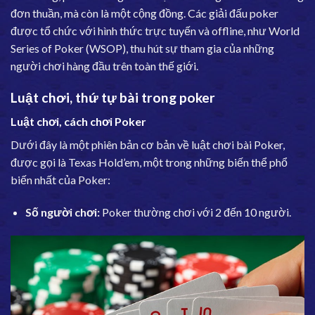
đơn thuần, mà còn là một cộng đồng. Các giải đấu poker
được tổ chức với hình thức trực tuyến và offline, như World
Series of Poker (WSOP), thu hút sự tham gia của những
người chơi hàng đầu trên toàn thế giới.
Luật chơi, thứ tự bài trong poker
Luật chơi, cách chơi Poker
Dưới đây là một phiên bản cơ bản về luật chơi bài Poker,
được gọi là Texas Hold’em, một trong những biến thể phổ
biến nhất của Poker:
Số người chơi:
Poker thường chơi với 2 đến 10 người.