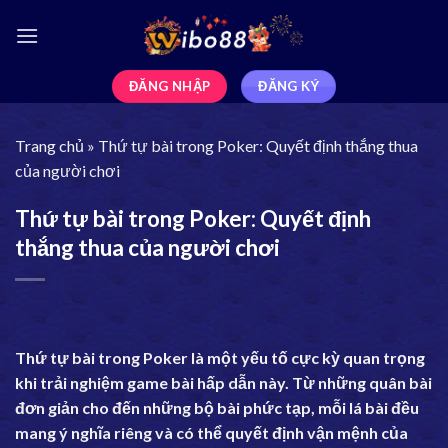
ĐĂNG NHẬP
ĐĂNG KÝ
Trang chủ
»
Thứ tự bài trong Poker: Quyết định thắng thua
của người chơi
Thứ tự bài trong Poker: Quyết định
thắng thua của người chơi
Thứ tự bài trong Poker là một yếu tố cực kỳ quan trọng
khi trải nghiệm game bài hấp dẫn này. Từ những quân bài
đơn giản cho đến những bộ bài phức tạp, mỗi lá bài đều
mang ý nghĩa riêng và có thể quyết định vận mệnh của