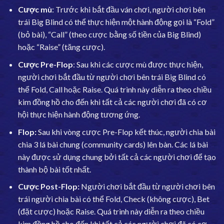
Cược mù
: Trước khi bắt đầu ván chơi, người chơi bên
trái Big Blind có thể thực hiện một hành động gọi là “Fold”
(bỏ bài), “Call” (theo cược bằng số tiền của Big Blind)
hoặc “Raise” (tăng cược).
Cược Pre-Flop
: Sau khi các cược mù được thực hiện,
người chơi bắt đầu từ người chơi bên trái Big Blind có
thể Fold, Call hoặc Raise. Quá trình này diễn ra theo chiều
kim đồng hồ cho đến khi tất cả các người chơi đã có cơ
hội thực hiện hành động tương ứng.
Flop:
Sau khi vòng cược Pre-Flop kết thúc, người chia bài
chia 3 lá bài chung (community cards) lên bàn. Các lá bài
này được sử dụng chung bởi tất cả các người chơi để tạo
thành bộ bài tốt nhất.
Cược Post-Flop:
Người chơi bắt đầu từ người chơi bên
trái người chia bài có thể Fold, Check (không cược), Bet
(đặt cược) hoặc Raise. Quá trình này diễn ra theo chiều
kim đồng hồ cho đến khi tất cả các người chơi đã có cơ