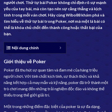
người chơi. Thứ tự bài Poker không chỉ định rõ sự mạnh
yếu của tay bài, mà còn tạo nên sự căng thẳng và kịch
tính trong mỗi ván chơi. Hãy cùng
Wibo88
khám phá và
tìm hiểu về thứ tự bài trong Poker, nơi mà một lá bài có
thể là khóa chủ chốt đến thành công hoặc thất bại của
bạn.
Nội dung chính
Giới thiệu về Poker
Poker đã thu hút sự quan tâm và đam mê của hàng triệu
người chơi. Với tính chất kịch tính, sự thách thức và khả
năng kết hợp cả may mắn và kỹ năng, poker đã trở thành một
trò chơi mang đến những trải nghiệm độc đáo và không thể
thiếu trong thế giới giải trí.
Một trong những điểm đặc biệt của poker là sự đa dạng.