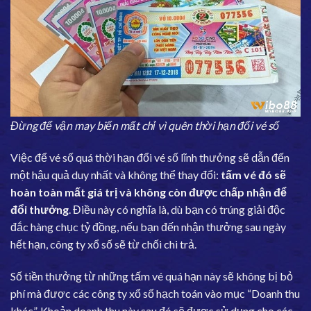
Đừng để vận may biến mất chỉ vì quên thời hạn đổi vé số
Việc để vé số quá thời hạn đổi vé số lĩnh thưởng sẽ dẫn đến
một hậu quả duy nhất và không thể thay đổi:
tấm vé đó sẽ
hoàn toàn mất giá trị và không còn được chấp nhận để
đổi thưởng
. Điều này có nghĩa là, dù bạn có trúng giải độc
đắc hàng chục tỷ đồng, nếu bạn đến nhận thưởng sau ngày
hết hạn, công ty xổ số sẽ từ chối chi trả.
Số tiền thưởng từ những tấm vé quá hạn này sẽ không bị bỏ
phí mà được các công ty xổ số hạch toán vào mục “Doanh thu
khác”. Khoản doanh thu này sau đó sẽ được sử dụng cho các