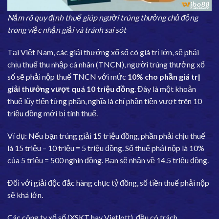
Nắm rõ quy định thuế giúp người trúng thưởng chủ động
trong việc nhận giải và tránh sai sót
Tại Việt Nam, các giải thưởng xổ số có giá trị lớn, sẽ phải
chịu thuế thu nhập cá nhân (TNCN), người trúng thưởng xổ
số sẽ phải nộp thuế TNCN với mức
10% cho phần giá trị
giải thưởng vượt quá 10 triệu đồng
. Đây là một khoản
thuế lũy tiến từng phần, nghĩa là chỉ phần tiền vượt trên 10
triệu đồng mới bị tính thuế.
Ví dụ: Nếu bạn trúng giải 15 triệu đồng, phần phải chịu thuế
là 15 triệu – 10 triệu = 5 triệu đồng. Số thuế phải nộp là 10%
của 5 triệu = 500 nghìn đồng. Bạn sẽ nhận về 14.5 triệu đồng.
Đối với giải độc đắc hàng chục tỷ đồng, số tiền thuế phải nộp
sẽ khá lớn.
Các công ty xổ số (XSKT hay Vietlott), đều có trách