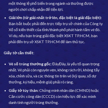
một thông lệ phổ biến trong ngành và thường được
người chơi chấp nhận để tiện lợi.
Giải lớn (từ giải nhất trở lên, đặc biệt là giải đặc biệt):
Bạn bắt buộc phải đến trực tiếp trụ sở chính của Công ty
Xổ số kiến thiết của tỉnh/thành phố phát hành tấm vé đó.
Ví dụ, nếu bạn trúng giải đặc biệt XSKT TP.HCM, bạn
phải đến trụ sở XSKT TP.HCM để làm thủ tục.
Giấy tờ cần thiết
:
Vé số trúng thưởng gốc:
ĐâyĐây, là yếu tố quan trọng
nhất. Vé phải còn nguyên vẹn, không rách rời, không tẩy
xóa, chỉnh sửa, và các thông tin trên vé (kỳ quay, số dự
thưởng, ký hiệu, mệnh giá) phải rõ ràng.
Giấy tờ tùy thân:
Chứng minh nhân dân (CMND) hoặc
Căn cước công dân (CCCD) còn hiệu lực để xác minh
danh tính người trúng thưởng.