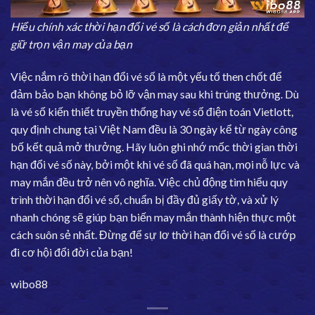
Hiểu chính xác thời hạn đổi vé số là cách đơn giản nhất để
giữ trọn vận may của bạn
Việc nắm rõ thời hạn đổi vé số là một yếu tố then chốt để
đảm bảo bạn không bỏ lỡ vận may sau khi trúng thưởng. Dù
là vé số kiến thiết truyền thống hay vé số điện toán Vietlott,
quy định chung tại Việt Nam đều là 30 ngày kể từ ngày công
bố kết quả mở thưởng. Hãy luôn ghi nhớ mốc thời gian thời
hạn đổi vé số này, bởi một khi vé số đã quá hạn, mọi nỗ lực và
may mắn đều trở nên vô nghĩa. Việc chủ động tìm hiểu quy
trình thời hạn đổi vé số, chuẩn bị đầy đủ giấy tờ, và xử lý
nhanh chóng sẽ giúp bạn biến may mắn thành hiện thực một
cách suôn sẻ nhất. Đừng để sự lơ thời hạn đổi vé số là cướp
đi cơ hội đổi đời của bạn!
wibo88