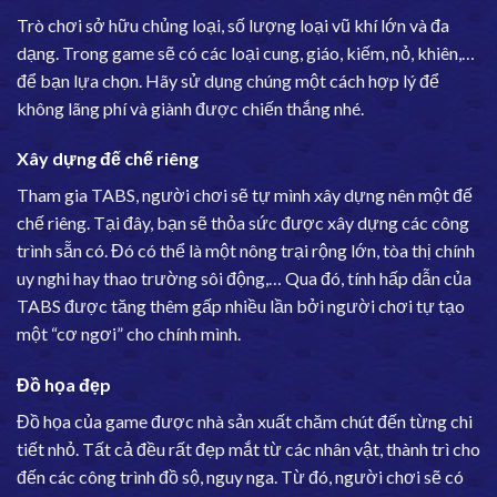
Trò chơi sở hữu chủng loại, số lượng loại vũ khí lớn và đa
dạng. Trong game sẽ có các loại cung, giáo, kiếm, nỏ, khiên,…
để bạn lựa chọn. Hãy sử dụng chúng một cách hợp lý để
không lãng phí và giành được chiến thắng nhé.
Xây dựng đế chế riêng
Tham gia TABS, người chơi sẽ tự mình xây dựng nên một đế
chế riêng. Tại đây, bạn sẽ thỏa sức được xây dựng các công
trình sẵn có. Đó có thể là một nông trại rộng lớn, tòa thị chính
uy nghi hay thao trường sôi động,… Qua đó, tính hấp dẫn của
TABS được tăng thêm gấp nhiều lần bởi người chơi tự tạo
một “cơ ngơi” cho chính mình.
Đồ họa đẹp
Đồ họa của game được nhà sản xuất chăm chút đến từng chi
tiết nhỏ. Tất cả đều rất đẹp mắt từ các nhân vật, thành trì cho
đến các công trình đồ sộ, nguy nga. Từ đó, người chơi sẽ có