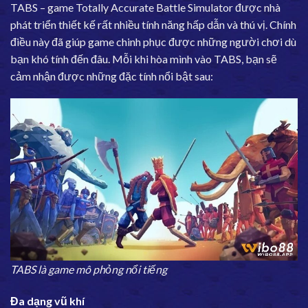
TABS – game Totally Accurate Battle Simulator được nhà
phát triển thiết kế rất nhiều tính năng hấp dẫn và thú vị. Chính
điều này đã giúp game chinh phục được những người chơi dù
bạn khó tính đến đâu. Mỗi khi hòa mình vào TABS, bạn sẽ
cảm nhận được những đặc tính nổi bật sau:
TABS là game mô phỏng nổi tiếng
Đa dạng vũ khí