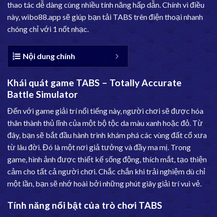
thao tác dễ dàng cùng nhiều tính năng hấp dẫn. Chính vì điều
này, wibo88.app sẽ giúp bạn tải TABS trên điện thoại nhanh
chóng chỉ với 1 nốt nhạc.
Nội dung chính
Khái quát game TABS – Totally Accurate
Battle Simulator
Đến với game giải trí nổi tiếng này, người chơi sẽ được hóa
thân thành thủ lĩnh của một bộ tộc da màu xanh hoặc đỏ. Từ
đây, bạn sẽ bắt đầu hành trình khám phá các vùng đất cổ xưa
từ lâu đời. Đó là một nơi giả tưởng và đầy ma mị. Trong
game, hình ảnh được thiết kế sống động, thích mắt, tạo thiện
cảm cho tất cả người chơi. Chắc chắn khi trải nghiệm dù chỉ
một lần, bạn sẽ nhớ hoài bởi những phút giây giải trí vui vẻ.
Tính năng nổi bật của trò chơi TABS