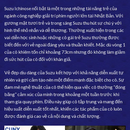
Suzu Ichinose nổi bật là một trong những tài năng trẻ của
ngành công nghiệp giải trí phim người lớn tại Nhật Bản. Với
gương mặt tươi trẻ và trong sáng Suzu thu hút sự chú ý với
hình thể nhỏ nhắn và dễ thương. Thường xuất hiện trong các
vai diễn học sinh hoặc những cô gái trẻ Suzu thường được
biết đến với vẻ ngoài đáng yêu và thuần khiết. Mặc dù vòng 1
của cô khiêm tốn chỉ khoảng 73cm nhưng đó không làm giảm
đi sức hút của cô đối với khán giả.
Vẻ đẹp dịu dàng của Suzu kết hợp với khả năng diễn xuất tự
nhiên và gợi cảm tạo nên một điểm mạnh đặc biệt cho cô. Sự
đam mê nghệ thuật của cô thể hiện qua việc cô thường “đóng
băng” cảm xúc của mình trong khoảng một tuần trước khi
tham gia quay phim. Điều này giúp cô tập trung và mang đến
hiệu suất diễn xuất tốt nhất, khiến các tác phẩm của cô luôn
được đánh giá cao về cả nội dung và chất lượng.