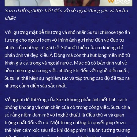
Suzu thường được biết đến với vẻ ngoài đáng yêu và thuần
khiết
Với gương mặt dễ thương và nhỏ nhắn Suzu Ichinose tạo ấn
tượng cho người xem với hình ảnh gợi nhớ đến vẻ đẹp tự
nhiên của những cô gái trẻ. Sự xuất hiện của cô không chỉ
phản ánh vẻ đẹp kiểu Á Đông mà còn thu hút lòng mến mộ từ
khán giả cả trong và ngoài nước. Mặc dù có bản tính vui vẻ
hồn nhiên ngoài công việc nhưng khi đến với nghề diễn xuất,
Suzu lại thể hiện sự nghiêm túc và tập trung cao độ để tạo ra
những cảnh diễn sâu sắc nhất.
Vẻ ngoài dễ thương của Suzu không phản ánh hết tính cách
phóng khoáng và chín chắn của cô trong công việc. Suzu chia
sẻ rằng niềm đam mê với nghệ thuật là điều thú vị và quan
trọng nhất đối với cô. Một trong những bí quyết giúp Suzu
thể hiện cảm xúc sâu sắc khi đóng phim là luôn tưởng tượng