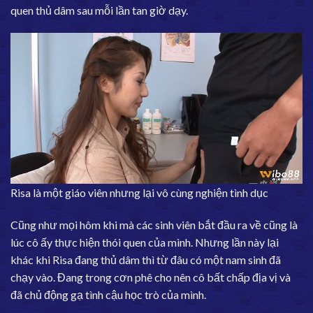
quen thủ dâm sau mỗi lần tan giờ dạy.
Risa là một giáo viên nhưng lại vô cùng nghiện tình dục
Cũng như mọi hôm khi mà các sinh viên bắt đầu ra về cũng là
lúc cô ấy thực hiện thói quen của mình. Nhưng lần này lại
khác khi Risa đang thủ dâm thì từ đâu có một nam sinh đã
chạy vào. Đang trong cơn phê cho nên cô bất chấp địa vị và
đã chủ động gạ tình cậu học trò của mình.