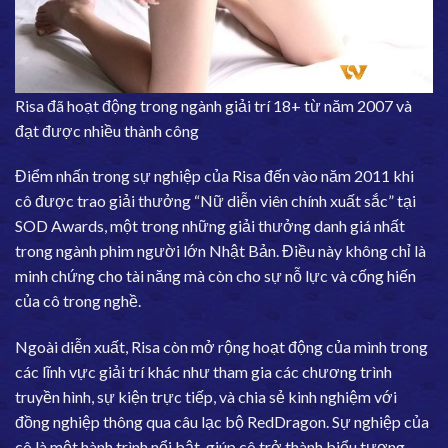
Risa đã hoạt động trong ngành giải trí 18+ từ năm 2007 và
đạt được nhiều thành công
Điểm nhấn trong sự nghiệp của Risa đến vào năm 2011 khi
cô được trao giải thưởng “Nữ diễn viên chính xuất sắc” tại
SOD Awards, một trong những giải thưởng danh giá nhất
trong ngành phim người lớn Nhật Bản. Điều này không chỉ là
minh chứng cho tài năng mà còn cho sự nỗ lực và cống hiến
của cô trong nghề.
Ngoài diễn xuất, Risa còn mở rộng hoạt động của mình trong
các lĩnh vực giải trí khác như tham gia các chương trình
truyền hình, sự kiện trực tiếp, và chia sẻ kinh nghiệm với
đồng nghiệp thông qua câu lạc bộ RedDragon. Sự nghiệp của
cô là một hành trình nổi bật, giúp cô trở thành biểu tượng