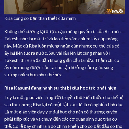
Risa cùng cô bạn thân thiết của mình
Không thể cưỡng lại được cặp mông quyến rũ của Risa nên
Takeshi như bị mất trí và lao đến xâm chiếm lấy cặp mông
này. Mặc dù Risa luôn miệng ngăn cản nhưng cơ thể của cô
ấy lại liên tục ra nước. Sau vài lần lén lút cùng nhau với
Takeshi thì Risa đã dần không giận cậu ta nữa. Thậm chí cô
ấy còn mong được cậu ta cho tận hưởng cảm giác sung
sướng nhiều hơn như thế nữa.
Risa Kasumi đang hành sự thì bị cậu học trò phát hiện
Tuy là một giáo viên là người truyền thụ kiến thức cho thế hệ
sau thế nhưng Risa lại có một tật xấu đó là cô nghiện tình dục.
Là một giáo viên dạy y ở đại học cho nên cô thường xuyên
phải tiếp xúc và va chạm đến các cơ quan sinh dục trên cơ
thể. Có lẽ đây chính là lí do chính khiến cho cô bắt đầu có thói