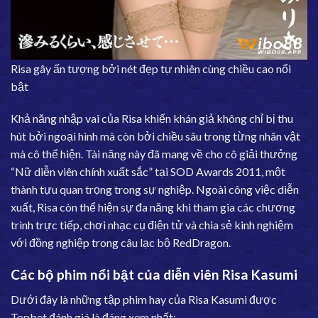
Risa gây ấn tượng bởi nét đẹp tự nhiên cùng chiều cao nổi
bật
Khả năng nhập vai của Risa khiến khán giả không chỉ bị thu
hút bởi ngoại hình mà còn bởi chiều sâu trong từng nhân vật
mà cô thể hiện. Tài năng này đã mang về cho cô giải thưởng
“Nữ diễn viên chính xuất sắc” tại SOD Awards 2011, một
thành tựu quan trọng trong sự nghiệp. Ngoài công việc diễn
xuất, Risa còn thể hiện sự đa năng khi tham gia các chương
trình trực tiếp, chơi nhạc cụ điện tử và chia sẻ kinh nghiệm
với đồng nghiệp trong câu lạc bộ RedDragon.
Các bộ phim nổi bật của diễn viên Risa Kasumi
Dưới đây là những tập phim hay của Risa Kasumi được
Topbet đánh giá là đáng xem nhất: