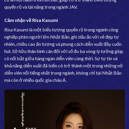
quyến rũ và tài năng trong ngành JAV.
Cảm nhận về Risa Kasumi
Risa Kasumi là một biểu tượng quyến rũ trong ngành công
nghiệp phim người lớn Nhật Bản, ghi dấu ấn với vẻ đẹp tự
nhiên, chiều cao ấn tượng và phong cách diễn xuất đầy cuốn
hút. Sở hữu thân hình cân đối với số đo ba vòng lý tưởng giúp
cô nổi bật giữa hàng ngàn diễn viên cùng thời. Sự tự tin và
khả năng diễn xuất đã biến cô trở thành một trong những nữ
diễn viên nổi tiếng nhất trong ngành, không chỉ tại Nhật Bản
mà còn ở nhiều quốc gia châu Á.