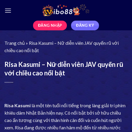
ĐĂNG NHẬP
ĐĂNG KÝ
Trang chủ
»
Risa Kasumi – Nữ diễn viên JAV quyến rũ với
chiều cao nổi bật
Risa Kasumi – Nữ diễn viên JAV quyến rũ
với chiều cao nổi bật
Risa Kasumi
là một tên tuổi nổi tiếng trong làng giải trí phim
khiêu dâm Nhật Bản hiện nay. Cô nổi bật bởi sở hữu chiều
cao ấn tượng cùng với thân hình cân đối và cuốn hút người
xem. Risa đang được nhiều fan hâm mộ đến từ nhiều nước