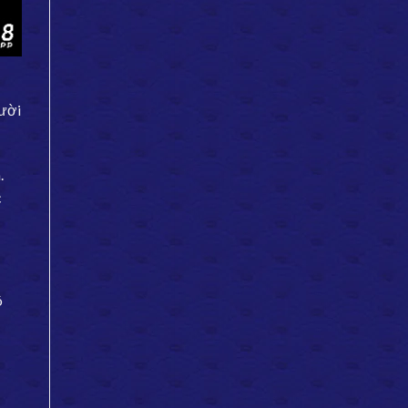
gười
.
c
õ