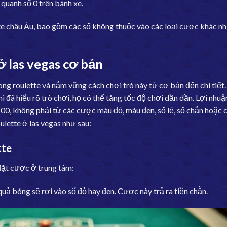
quanh số 0 trên bánh xe.
te châu Âu, bao gồm các số không thuộc vào các loại cược khác n
ở las vegas cơ bản
ong roulette và nắm vững cách chơi trò này từ cơ bản đến chi tiết
i đã hiểu rõ trò chơi, họ có thể tăng tốc độ chơi dần dần. Lợi nhuậ
 00, không phải từ các cược màu đỏ, màu đen, số lẻ, số chẵn hoặc 
ulette ở las vegas như sau:
tte
 đặt cược ở trung tâm:
ả bóng sẽ rơi vào số đỏ hay đen. Cược này trả ra tiền chẵn.