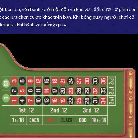
t bàn dài, với bánh xe ở một đầu và khu vực đặt cược ở phía còn l
c các lựa chọn cược khác trên bàn. Khi bóng quay, người chơi cố
ừng lại khi bánh xe ngừng quay.