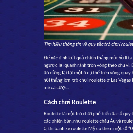
Tìm hiểu thông tin về quy tắc trò chơi roulet
Để xác định kết quả chiến thắng một hồ lì 
ngược lại quanh rãnh tròn vòng theo chu vi.
đó dừng lại tại một ô cụ thể trên vòng quay 
hội thắng lớn, trò chơi roulette ở Las Vega
mê cá cược.
Cách chơi Roulette
Roulette là một trò chơi phổ biến đa số quy
các phiên bản, như roulette châu Âu và roule
0, thì bánh xe roulette Mỹ có thêm một số “0