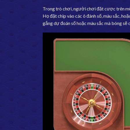
Trong trò chơi, người chơi đặt cược trên mộ
Họ đặt chip vào các ô đánh số, màu sắc, hoặ
gắng dự đoán số hoặc màu sắc mà bóng sẽ d