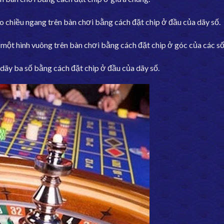
o chiều ngang trên bàn chơi bằng cách đặt chip ở đầu của dãy số.
một hình vuông trên bàn chơi bằng cách đặt chip ở góc của các số
 dãy ba số bằng cách đặt chip ở đầu của dãy số.