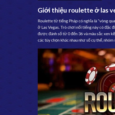
Giới thiệu roulette ở las 
Roulette từ tiếng Pháp có nghĩa là “vòng qua
ở Las Vegas. Trò chơi nổi tiếng này có đặc 
được đánh số từ 0 đến 36 và màu sắc xen kẽ
các tùy chọn khác nhau như số cụ thể, nhóm s