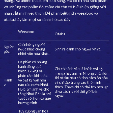
manga và anime thâu đêm suốt sáng. Họ có trí nhớ siêu phàm
với những tác phẩm đó, thậm chí còn có biểu hiện giống với
nhân vật mình yêu thích. Để phân biệt giữa weeaboo và
otaku, hãy làm một so sánh nhỏ sau đây:
Weeaboo
Otaku
Chỉ những người
Nguồn
nước khác cuồng
Sinh ra dành cho người Nhật.
gốc
nhiệt văn hóa Nhật.
Đa phần có những
hành động quá
Chỉ có hành vi quá khích với bộ
khích, lố lăng và
manga hay anime. Nhưng phần lớn
phản cảm khi nhắc
thì otaku đều có tính cách ôn hòa
Hành
về bất kỳ văn hóa
và chỉ tập trung vào thứ mình
vi
nào của nước Nhật.
thích. Thậm chí có thể trở nên lập
Họ bị ám ảnh và cho
dị và cách ly với thế giới bên
rằng Nhật Bản là nơi
ngoài.
tuyệt vời hơn cả quê
hương mình.
Tuy cuồng văn hóa