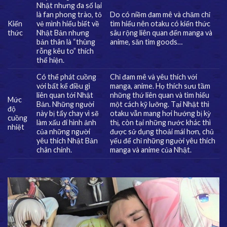
Nhật nhưng đa số lại
là fan phong trào, tỏ
Do có niềm đam mê và chăm chỉ
Kiến
vẻ mình hiểu biết về
tìm hiểu nên otaku có kiến thức
thức
Nhật Bản nhưng
sâu rộng liên quan đến manga và
bản thân là “thùng
anime, săn tìm goods…
rỗng kêu to” thích
thể hiện.
Có thể phát cuồng
Chỉ đam mê và yêu thích với
với bất kể điều gì
manga, anime. Họ thích sưu tầm
liên quan tới Nhật
những thứ liên quan và tìm hiểu
Mức
Bản. Những người
một cách kỹ lưỡng. Tại Nhật thì
độ
này bị tẩy chay vì sẽ
otaku vẫn mang hơi hướng bị kỳ
cuồng
làm xấu đi hình ảnh
thị, còn tại những nước khác thì
nhiệt
của những người
được sử dụng thoải mái hơn, chủ
yêu thích Nhật Bản
yếu để chỉ những người yêu thích
chân chính.
manga và anime của Nhật.