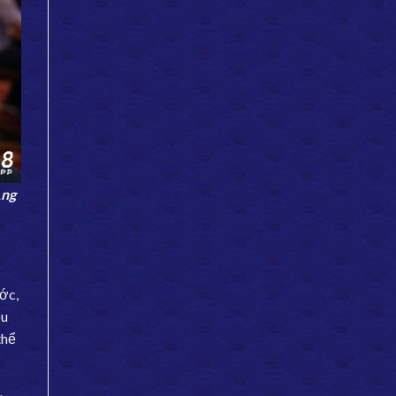
ảng
ớc,
ều
thể