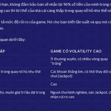
ài hạn, không đảm bảo bạn sẽ nhận lại 96% số tiền của mình trong
 cao thì lợi thế của nhà cái càng thấp trong quay nổ hũ như thế n
tả mức độ rủi ro của game. Nó cho bạn biết tần suất và quy mô c
ào.
 quan dưới đây:
HẤP
GAME CÓ VOLATILITY CAO
Ít thường xuyên, có nhiều vòng quay
“trắng”
 trong quay nổ hũ như thế
Các khoản thắng lớn, có thể thay đổi 
chơi (Jackpot)
Cao
ỏ, muốn giải trí lâu dài trong
Người chơi kinh nghiệm, săn Jackpot, 
nhận rủi ro cao