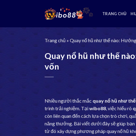
TRANG CHỦ
HƯ
Trang chủ
»
Quay nổ hũ như thế nào: Hướng 
Quay nổ hũ như thế nào:
vốn
Nhiều người thắc mắc
quay nổ hũ như thế
trình trải nghiệm. Tại
wibo88
, việc hiểu rõ
q
còn liên quan đến cách lựa chọn trò chơi, qu
năng thưởng. Bài viết dưới đây sẽ giúp bạn
từ đó xây dựng phương pháp quay nổ hũ kho