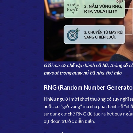
Giải mã cơ chế vận hành nổ hũ, thông số cốt
payout trong quay nổ hũ như thế nào
RNG (Random Number Generator) 
Nhiều người mới chơi thường có suy nghĩ sa
hoặc có “giờ vàng” mà nhà phát hành sẽ “nhả”
sử dụng cơ chế RNG để tạo ra kết quả ngẫu
dự đoán trước diễn biến.