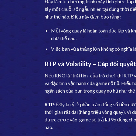
Đây là một chương trình máy tính phức tạp t
lấy một chuỗi số ngẫu nhiên tại đúng thời đi
như thế nào. Điều này đảm bảo rằng:
Mỗi vòng quay là hoàn toàn độc lập và kh
như thế nào.
Việc bạn vừa thắng lớn không có nghĩa là
RTP và Volatility – Cặp đôi quyết
Nếu RNG là “trái tim” của trò chơi, thì RTP 
và đặc tính vận hành của game nổ hũ. Hiểu ha
ngân sách của bạn trong quay nổ hũ như thế 
RTP:
Đây là tỷ lệ phần trăm tổng số tiền cư
thời gian rất dài (hàng triệu vòng quay). Ví
được cược vào, game sẽ trả lại 96 đồng ch
nào.