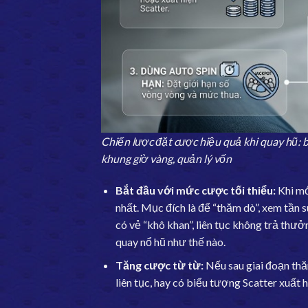
Chiến lược đặt cược hiệu quả khi quay hũ: bắ
khung giờ vàng, quản lý vốn
Bắt đầu với mức cược tối thiểu:
Khi mớ
nhất. Mục đích là để “thăm dò”, xem tần
có vẻ “khô khan”, liên tục không trả thư
quay nổ hũ như thế nào.
Tăng cược từ từ:
Nếu sau giai đoạn thă
liên tục, hay có biểu tượng Scatter xuất h