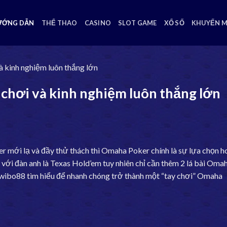
ỚNG DẪN
THỂ THAO
CASINO
SLOT GAME
XỔ SỐ
KHUYẾN M
à kinh nghiệm luôn thắng lớn
 chơi và kinh nghiệm luôn thắng lớn
r mới lạ và đầy thử thách thì Omaha Poker chính là sự lựa chọn h
với đàn anh là Texas Hold’em tuy nhiên chỉ cần thêm 2 lá bài Oma
wibo88
tìm hiểu để nhanh chóng trở thành một “tay chơi” Omaha