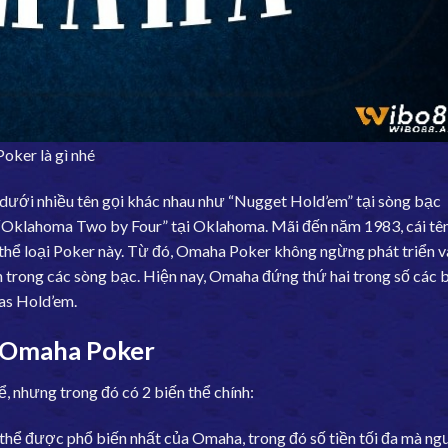
Poker là gì
nhé
ưới nhiều tên gọi khác nhau như “Nugget Hold’em” tại sòng bạc
 “Oklahoma Two by Four” tại Oklahoma. Mãi đến năm 1983, cái tê
hể loại Poker này. Từ đó, Omaha Poker không ngừng phát triển v
n trong các sòng bạc. Hiện nay, Omaha đứng thứ hai trong số các 
as Hold’em.
a Omaha Poker
, nhưng trong đó có 2 biến thể chính:
n thể được phổ biến nhất của Omaha, trong đó số tiền tối đa mà ng