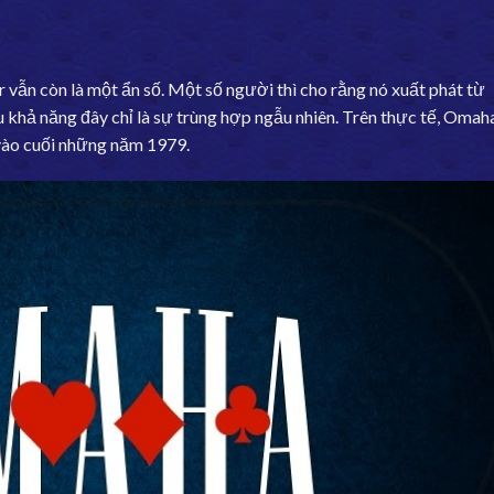
vẫn còn là một ẩn số. Một số người thì cho rằng nó xuất phát từ
khả năng đây chỉ là sự trùng hợp ngẫu nhiên. Trên thực tế, Omah
vào cuối những năm 1979.