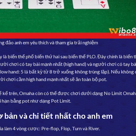
ng đảo anh em yêu thích và tham gia trải nghiệm
y là biến thể phổ biến thứ hai sau biến thể PLO. Đây chính là biến 
gười chơi có tay bài mạnh nhất (high hand) và người chơi có tay bà
low hand: 5 lá bất kỳ từ 8 trở xuống không trùng lặp). Nếu không 
ười chơi cầm high hand mạnh nhất sẽ ăn toàn bộ pot.
ể kể trên, Omaha còn có thể được chơi dưới dạng No Limit Omah
i hạn bằng pot như dạng Pot Limit.
bản và chi tiết nhất cho anh em
làm 4 vòng cược: Pre-flop, Flop, Turn và River.