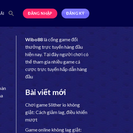
ĐĂNG NHẬP
ĐĂNG KÝ
ÃI
Wibo88
là cổng game đổi
thưởng trực tuyến hàng đầu
hiện nay. Tại đây người chơi có
thể tham gia nhiều game cá
cược trực tuyến hấp dẫn hàng
đầu
oàn
Bài viết mới
ha
Chơi game Slither io không
giật: Cách giảm lag, điều khiển
mượt
Game online không lag giật: