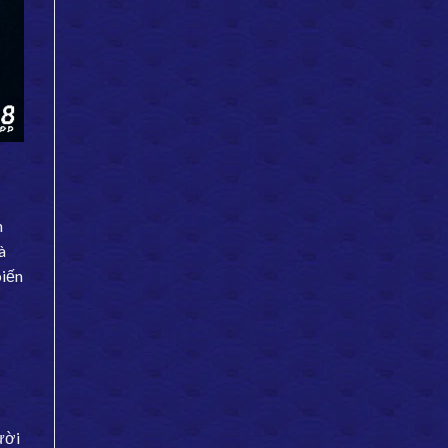
n
à
biến
ười