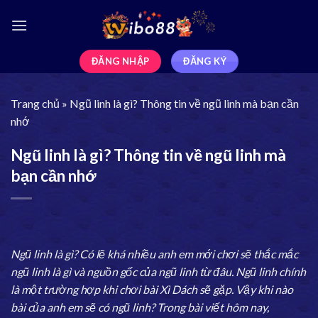
ĐĂNG NHẬP
ĐĂNG KÝ
Trang chủ
»
Ngũ linh là gì? Thông tin về ngũ linh mà bạn cần
nhớ
Ngũ linh là gì? Thông tin về ngũ linh mà
bạn cần nhớ
Ngũ linh là gì? Có lẽ khá nhiều anh em mới chơi sẽ thắc mắc
ngũ linh là gì và nguồn gốc của ngũ linh từ đâu. Ngũ linh chính
là một trường hợp khi chơi bài Xì Dách sẽ gặp. Vậy khi nào
bài của anh em sẽ có ngũ linh? Trong bài viết hôm nay,