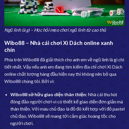
Ngũ linh là gì – Học hỏi mẹo chơi ngũ linh từ cao thủ
Wibo88 – Nhà cái chơi Xì Dách online xanh
chín
Phía trên Wibo88 đã giải thích cho anh em về ngũ linh là gì chi
tiết nhất. Vậy nếu anh em đang tìm kiếm địa chỉ chơi Xì Dách
online chất lượng hàng đầu hiện nay thì không nên bỏ qua
Wibo88 chúng tôi. Bởi vì:
Wibo88 sở hữu giao diện thân thiện:
Nhà cái thu hút
đông đảo người chơi vì có thiết kế giao diện đơn giản mà
thân thiện. Với màu chủ đạo là đỏ đô kết hợp với đỏ pastel
chủ đạo, Wibo88 sẽ mang tới cảm giác hoàng tộc cho
người chơi.