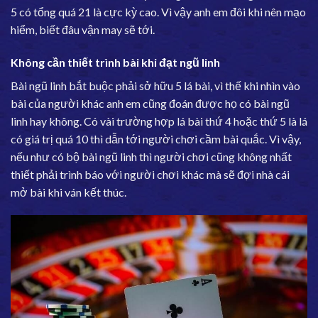
5 có tổng quá 21 là cực kỳ cao. Vì vậy anh em đôi khi nên mạo
hiểm, biết đâu vận may sẽ tới.
Không cần thiết trình bài khi đạt ngũ linh
Bài ngũ linh bắt buộc phải sở hữu 5 lá bài, vì thế khi nhìn vào
bài của người khác anh em cũng đoán được họ có bài ngũ
linh hay không. Có vài trường hợp lá bài thứ 4 hoặc thứ 5 là lá
có giá trị quá 10 thì dẫn tới người chơi cầm bài quắc. Vì vậy,
nếu như có bộ bài ngũ linh thì người chơi cũng không nhất
thiết phải trình báo với người chơi khác mà sẽ đợi nhà cái
mở bài khi ván kết thúc.