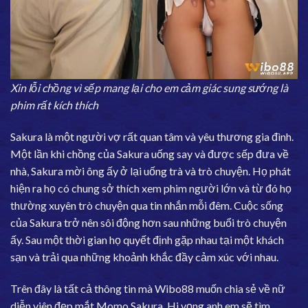
Xin lỗi chồng vì sếp mang lại cho em cảm giác sung sướng là
phim rất kích thích
Sakura là một người vợ rất quan tâm và yêu thương gia đình.
Một lần khi chồng của Sakura uống say và được sếp đưa về
nhà, Sakura mời ông ấy ở lại uống trà và trò chuyện. Họ phát
hiện ra họ có chung sở thích xem phim người lớn và từ đó họ
thường xuyên trò chuyện qua tin nhắn mỗi đêm. Cuộc sống
của Sakura trở nên sôi động hơn sau những buổi trò chuyện
ấy. Sau một thời gian họ quyết định gặp nhau tại một khách
sạn và trải qua những khoảnh khắc đầy cảm xúc với nhau.
Trên đây là tất cả thông tin mà Wibo88 muốn chia sẻ về nữ
diễn viên đẹp mắt Momo Sakura. Hi vọng anh em sẽ tìm