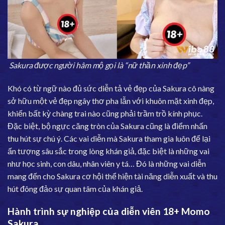
Sakura được người hâm mộ gọi là “nữ thần xinh đẹp”
Khó có từ ngữ nào đủ sức diễn tả vẻ đẹp của Sakura cô nàng
sở hữu một vẻ đẹp ngây thơ pha lẫn với khuôn mặt xinh đẹp,
khiến bất kỳ chàng trai nào cũng phải trầm trồ kính phục.
Đặc biệt, bộ ngực căng tròn của Sakura cũng là điểm nhấn
thu hút sự chú ý. Các vai diễn mà Sakura tham gia luôn để lại
ấn tượng sâu sắc trong lòng khán giả, đặc biệt là những vai
như học sinh, con dâu, nhân viên y tá… Đó là những vai diễn
mang đến cho Sakura cơ hội thể hiện tài năng diễn xuất và thu
hút đông đảo sự quan tâm của khán giả.
Hành trình sự nghiệp của diễn viên 18+ Momo
Sakura