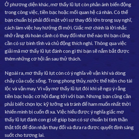
Ở phương diện khác, mơ thấy lũ lụt còn phản ánh biến động
trong công việc, tiền bạc hoặc mối quan hệ cá nhân. Có thể
bạn chuẩn bị phải đối mặt với sự thay đổi lớn trong suy nghĩ,
cách làm việc hay hướng đi mới. Giấc mơ chính là lời nhắc
nhở rằng dù hoàn cảnh có thay đổi như thế nào thì bạn cũng
cần có sự bình tĩnh và chủ động thích nghi. Thông qua việc
giải mã mơ thấy lũ lụt đánh con gì thì bạn sẽ nắm bắt được
thêm những cơ hội ẩn sau thử thách.
Ngoài ra, mơ thấy lũ lụt còn có ý nghĩa về vận khí và dòng
chảy của cuộc sống. Trong phong thủy, nước thể hiện cho tài
lộc và vận may. Vì vậy mơ thấy lũ lụt đôi khi sẽ ngụ ý rằng
tiền bạc hoặc cơ hội đang tới với bạn. Nhưng bạn cũng cần
phải biết chọn lọc kỹ lưỡng và tránh để ham muốn nhất thời
khiến mình bị cuốn đi xa. Việc hiểu được ý nghĩa giấc mơ
thấy lũ lụt đánh con gì sẽ giúp bạn có sự chuẩn bị tinh thần
thật tốt để đón nhận thay đổi và đưa ra được quyết định sáng
suốt cho tương lai.