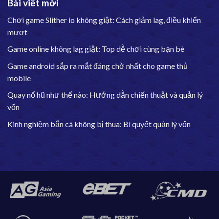
Bài viết mới
Chơi game Slither io không giật: Cách giảm lag, điều khiển
mượt
Game online không lag giật: Top dễ chơi cùng bạn bè
Game android sắp ra mắt đáng chờ nhất cho game thủ
mobile
Quay nổ hũ như thế nào: Hướng dẫn chiến thuật và quản lý
vốn
Kinh nghiệm bắn cá không bị thua: Bí quyết quản lý vốn