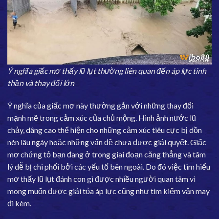
Ý nghĩa giấc mơ thấy lũ lụt thường liên quan đến áp lực tinh
thần và thay đổi lớn
Ý nghĩa của giấc mơ này thường gắn với những thay đổi
mạnh mẽ trong cảm xúc của chủ mộng. Hình ảnh nước lũ
chảy, dâng cao thể hiện cho những cảm xúc tiêu cực bị dồn
nén lâu ngày hoặc những vấn đề chưa được giải quyết. Giấc
mơ chứng tỏ bạn đang ở trong giai đoạn căng thẳng và tâm
lý dễ bị chi phối bởi các yếu tố bên ngoài. Do đó việc tìm hiểu
mơ thấy lũ lụt đánh con gì được nhiều người quan tâm vì
mong muốn được giải tỏa áp lực cũng như tìm kiếm vận may
đi kèm.