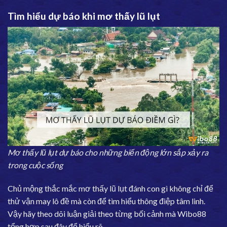
Tìm hiểu dự báo khi mơ thấy lũ lụt
Mơ thấy lũ lụt dự báo cho những biến động lớn sắp xảy ra
trong cuộc sống
Chủ mộng thắc mắc mơ thấy lũ lụt đánh con gì không chỉ để
thử vận may lô đề mà còn để tìm hiểu thông điệp tâm linh.
Vậy hãy theo dõi luận giải theo từng bối cảnh mà Wibo88
tổng hợp sau đây để hiểu rõ.