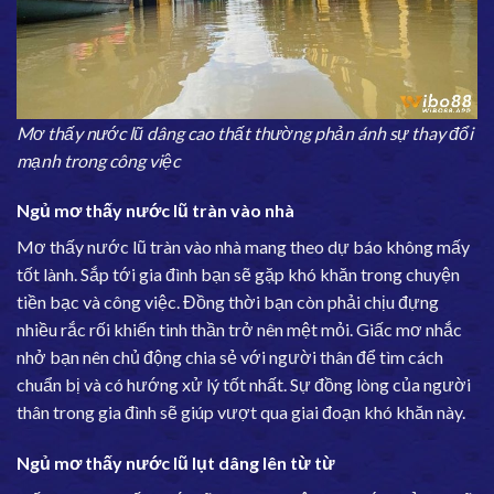
Mơ thấy nước lũ dâng cao thất thường phản ánh sự thay đổi
mạnh trong công việc
Ngủ mơ thấy nước lũ tràn vào nhà
Mơ thấy nước lũ tràn vào nhà mang theo dự báo không mấy
tốt lành. Sắp tới gia đình bạn sẽ gặp khó khăn trong chuyện
tiền bạc và công việc. Đồng thời bạn còn phải chịu đựng
nhiều rắc rối khiến tinh thần trở nên mệt mỏi. Giấc mơ nhắc
nhở bạn nên chủ động chia sẻ với người thân để tìm cách
chuẩn bị và có hướng xử lý tốt nhất. Sự đồng lòng của người
thân trong gia đình sẽ giúp vượt qua giai đoạn khó khăn này.
Ngủ mơ thấy nước lũ lụt dâng lên từ từ