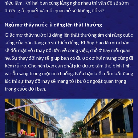
hiểu lầm. Khi hai bạn cùng lắng nghe nhau thì vấn đề sẽ sớm
được giải quyết và mối quan hệ sẽ không đổ vỡ.
Ngủ mơ thấy nước lũ dâng lên thất thường
Giấc mơ thấy nước lũ dâng lên thất thường ám chỉ rằng cuộc
sống của bạn đang có sự biến động. Không bao lâu nữa bạn
sẽ đối mặt với thay đổi lớn về công việc, chỗ ở hay mối quan
hệ. Sự thay đổi này sẽ giúp bạn có được cơ hội nhưng cũng đi
kèm rủi ro. Cho nên bạn cần phải giữ được tâm thế bình tĩnh
và sẵn sàng trong mọi tình huống. Nếu bạn biết nắm bắt đúng
lúc thì sự thay đổi này sẽ mang tới bước ngoặt quan trọng
trong cuộc đời bạn.