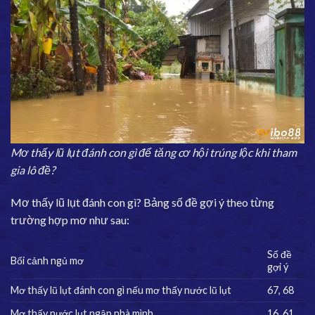
Mơ thấy lũ lụt đánh con gì để tăng cơ hội trúng lộc khi tham
gia lô đề?
Mơ thấy lũ lụt đánh con gì? Bảng số đề gợi ý theo từng
trường hợp mơ như sau:
Số đề
Bối cảnh ngủ mơ
gợi ý
Mơ thấy lũ lụt đánh con gì nếu mơ thấy nước lũ lụt
67, 68
Mơ thấy nước lụt ngập nhà mình
16, 61