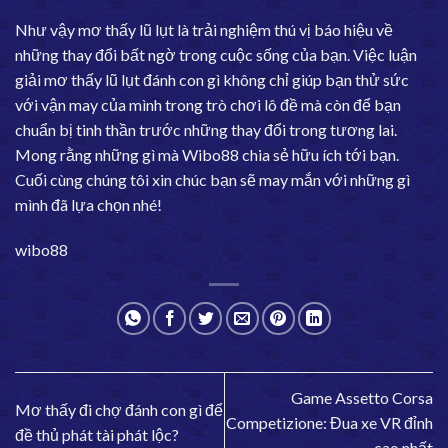
Như vậy mơ thấy lũ lụt là trải nghiệm thú vị báo hiệu về
những thay đổi bất ngờ trong cuộc sống của bạn. Việc luận
giải mơ thấy lũ lụt đánh con gì không chỉ giúp bạn thử sức
với vận may của mình trong trò chơi lô đề mà còn để bạn
chuẩn bị tinh thần trước những thay đổi trong tương lai.
Mong rằng những gì mà Wibo88 chia sẻ hữu ích tới bạn.
Cuối cùng chúng tôi xin chúc bạn sẽ may mắn với những gì
mình đã lựa chọn nhé!
wibo88
Game Assetto Corsa
Mơ thấy đi chợ đánh con gì để
Competizione: Đua xe VR đỉnh
đề thủ phát tài phát lộc?
cao nhất