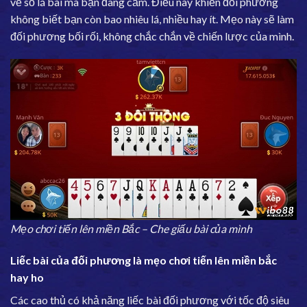
về số lá bài mà bạn đang cầm. Điều này khiến đối phương
không biết bạn còn bao nhiêu lá, nhiều hay ít. Mẹo này sẽ làm
đối phương bối rối, không chắc chắn về chiến lược của mình.
Mẹo chơi tiến lên miền Bắc – Che giấu bài của mình
Liếc bài của đối phương là mẹo chơi tiến lên miền bắc
hay ho
Các cao thủ có khả năng liếc bài đối phương với tốc độ siêu