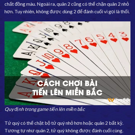
chất đồng màu. Ngoài ra, quân 2 cũng có thể chặn quân 2 nhỏ
hơn. Tuy nhiên, không được dùng 2 để đánh cuối vì gọi là thối.
Quy định trong game tiến lên miền bắc
Tứ quý có thể chặt bộ tứ quý nhỏ hơn hoặc quân 2 bất kỳ.
Tương tự như quân 2, tứ quý không được đánh cuối cùng.