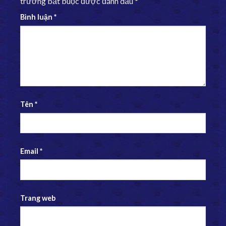
trường bắt buộc được đánh dấu
*
Bình luận
*
Tên
*
Email
*
Trang web