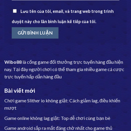
Lưu tên của tôi, email, và trang web trong trình
duyệt này cho lần bình luận kế tiếp của tôi.
Wibo88
là cổng game đổi thưởng trực tuyến hàng đầu hiện
nay. Tại đây người chơi có thể tham gia nhiều game cá cược
trực tuyến hấp dẫn hàng đầu
Bài viết mới
Chơi game Slither io không giật: Cách giảm lag, điều khiển
mượt
Game online không lag giật: Top dễ chơi cùng bạn bè
Game android sắp ra mắt đáng chờ nhất cho game thủ