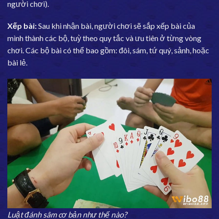
người chơi).
Xếp bài:
Sau khi nhận bài, người chơi sẽ sắp xếp bài của
mình thành các bộ, tuỳ theo quy tắc và ưu tiên ở từng vòng
chơi. Các bộ bài có thể bao gồm: đôi, sám, tứ quý, sảnh, hoặc
bài lẻ.
Luật đánh sâm cơ bản như thế nào?