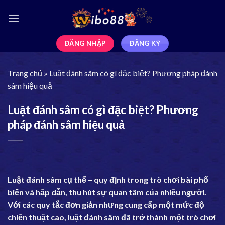
ĐĂNG NHẬP
ĐĂNG KÝ
Trang chủ
»
Luật đánh sâm có gì đặc biệt? Phương pháp đánh
sâm hiệu quả
Luật đánh sâm có gì đặc biệt? Phương
pháp đánh sâm hiệu quả
Luật đánh sâm cụ thể – quy định trong trò chơi bài phổ
biến và hấp dẫn, thu hút sự quan tâm của nhiều người.
Với các quy tắc đơn giản nhưng cung cấp một mức độ
chiến thuật cao, luật đánh sâm đã trở thành một trò chơi