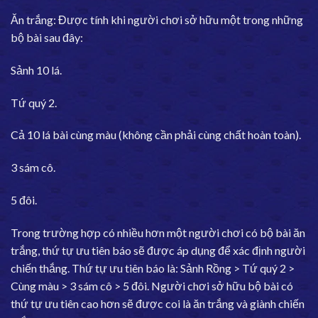
Ăn trắng: Được tính khi người chơi sở hữu một trong những
bộ bài sau đây:
Sảnh 10 lá.
Tứ quý 2.
Cả 10 lá bài cùng màu (không cần phải cùng chất hoàn toàn).
3 sám cô.
5 đôi.
Trong trường hợp có nhiều hơn một người chơi có bộ bài ăn
trắng, thứ tự ưu tiên báo sẽ được áp dụng để xác định người
chiến thắng. Thứ tự ưu tiên báo là: Sảnh Rồng > Tứ quý 2 >
Cùng màu > 3 sám cô > 5 đôi. Người chơi sở hữu bộ bài có
thứ tự ưu tiên cao hơn sẽ được coi là ăn trắng và giành chiến