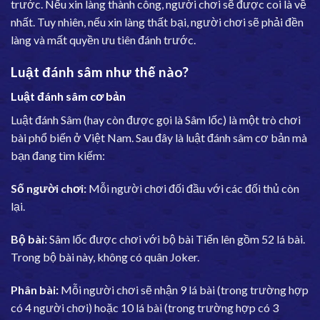
trước. Nếu xin làng thành công, người chơi sẽ được coi là về
nhất. Tuy nhiên, nếu xin làng thất bại, người chơi sẽ phải đền
làng và mất quyền ưu tiên đánh trước.
Luật đánh sâm như thế nào?
Luật đánh sâm cơ bản
Luật đánh Sâm (hay còn được gọi là Sâm lốc) là một trò chơi
bài phổ biến ở Việt Nam. Sau đây là luật đánh sâm cơ bản mà
bạn đang tìm kiếm:
Số người chơi:
Mỗi người chơi đối đầu với các đối thủ còn
lại.
Bộ bài:
Sâm lốc được chơi với bộ bài Tiến lên gồm 52 lá bài.
Trong bộ bài này, không có quân Joker.
Phân bài:
Mỗi người chơi sẽ nhận 9 lá bài (trong trường hợp
có 4 người chơi) hoặc 10 lá bài (trong trường hợp có 3