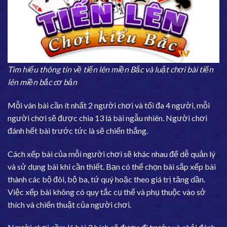
Tìm hiểu thông tin về tiến lên miền Bắc và luật chơi bài tiến
lên miền bắc cơ bản
Mỗi ván bài cần ít nhất 2 người chơi và tối đa 4 người, mỗi
người chơi sẽ được chia 13 lá bài ngẫu nhiên. Người chơi
đánh hết bài trước tức là sẽ chiến thắng.
Cách xếp bài của mỗi người chơi sẽ khác nhau để dễ quản lý
và sử dụng bài khi cần thiết. Bạn có thể chọn bài sắp xếp bài
thành các bộ đôi, bộ ba, tứ quý hoặc theo giá trị tăng dần.
Việc xếp bài không có quy tắc cụ thể và phụ thuộc vào sở
thích và chiến thuật của người chơi.