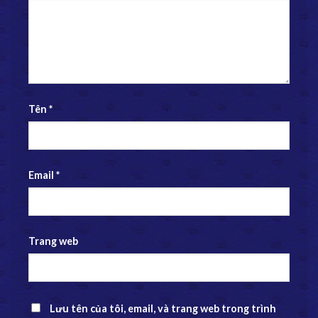
Tên
*
Email
*
Trang web
Lưu tên của tôi, email, và trang web trong trình