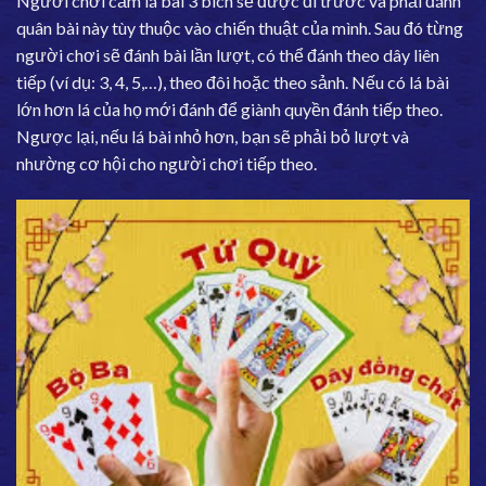
Người chơi cầm lá bài 3 bích sẽ được đi trước và phải đánh
quân bài này tùy thuộc vào chiến thuật của mình. Sau đó từng
người chơi sẽ đánh bài lần lượt, có thể đánh theo dây liên
tiếp (ví dụ: 3, 4, 5,…), theo đôi hoặc theo sảnh. Nếu có lá bài
lớn hơn lá của họ mới đánh để giành quyền đánh tiếp theo.
Ngược lại, nếu lá bài nhỏ hơn, bạn sẽ phải bỏ lượt và
nhường cơ hội cho người chơi tiếp theo.