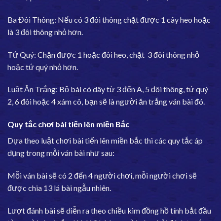
Ba Đôi Thông: Nếu có 3 đôi thông chặt được 1 cây heo hoặc
là 3 đôi thông nhỏ hơn.
Tứ Quý: Chặn được 1 hoặc đôi heo, chặt 3 đôi thông nhỏ
hoặc tứ quý nhỏ hơn.
Luật Ăn Trắng: Bộ bài có dây từ 3 đến A, 5 đôi thông, tứ quý
2, 6 đôi hoặc 4 xám cô, bạn sẽ là người ăn trắng ván bài đó.
Quy tắc chơi bài tiến lên miền Bắc
Dựa theo luật chơi bài tiến lên miền bắc thì các quy tắc áp
dụng trong mỗi ván bài như sau:
Mỗi ván bài sẽ có 2 đến 4 người chơi, mỗi người chơi sẽ
được chia 13 lá bài ngẫu nhiên.
Lượt đánh bài sẽ diễn ra theo chiều kim đồng hồ tính bắt đầu