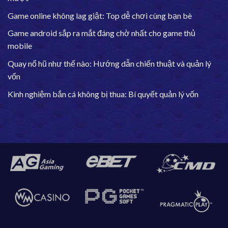
Game online không lag giật: Top dễ chơi cùng bạn bè
Game android sắp ra mắt đáng chờ nhất cho game thủ
mobile
Quay nổ hũ như thế nào: Hướng dẫn chiến thuật và quản lý
vốn
Kinh nghiệm bắn cá không bị thua: Bí quyết quản lý vốn