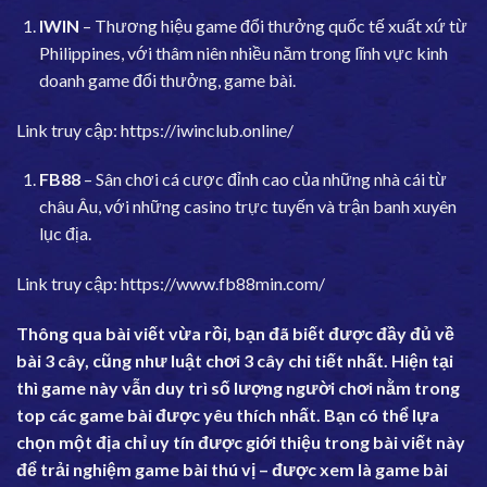
IWIN
– Thương hiệu game đổi thưởng quốc tế xuất xứ từ
Philippines, với thâm niên nhiều năm trong lĩnh vực kinh
doanh game đổi thưởng, game bài.
Link truy cập: https://iwinclub.online/
FB88
– Sân chơi cá cược đỉnh cao của những nhà cái từ
châu Âu, với những casino trực tuyến và trận banh xuyên
lục địa.
Link truy cập: https://www.fb88min.com/
Thông qua bài viết vừa rồi, bạn đã biết được đầy đủ về
bài 3 cây, cũng như luật chơi 3 cây chi tiết nhất. Hiện tại
thì game này vẫn duy trì số lượng người chơi nằm trong
top các game bài được yêu thích nhất. Bạn có thể lựa
chọn một địa chỉ uy tín được giới thiệu trong bài viết này
để trải nghiệm game bài thú vị – được xem là game bài