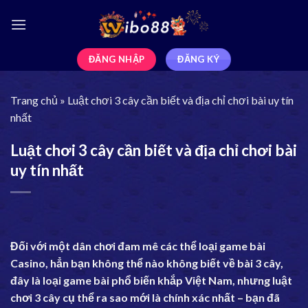
ĐĂNG NHẬP
ĐĂNG KÝ
Trang chủ
»
Luật chơi 3 cây cần biết và địa chỉ chơi bài uy tín
nhất
Luật chơi 3 cây cần biết và địa chỉ chơi bài
uy tín nhất
Đối với một dân chơi đam mê các thể loại game bài
Casino, hẳn bạn không thể nào không biết về
bài 3 cây
,
đây là loại game bài phổ biến khắp Việt Nam, nhưng luật
chơi 3 cây
cụ thể ra sao mới là chính xác nhất – bạn đã