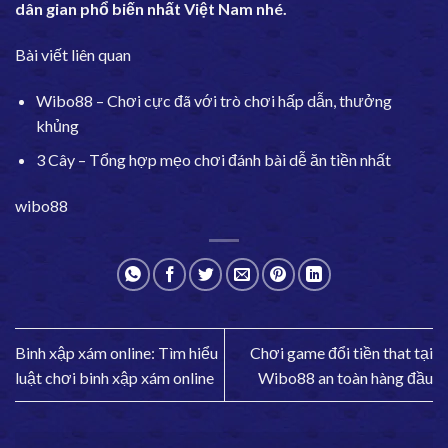
dân gian phổ biến nhất Việt Nam nhé.
Bài viết liên quan
Wibo88 – Chơi cực đã với trò chơi hấp dẫn, thưởng
khủng
3 Cây – Tổng hợp mẹo chơi đánh bài dễ ăn tiền nhất
wibo88
Binh xập xám online: Tìm hiểu
Chơi game đổi tiền that tại
luật chơi binh xập xám online
Wibo88 an toàn hàng đầu