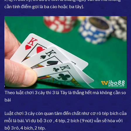
cần tính điểm gọi là ba cào hoặc ba tây).
Theo luật chơi 3 cây thì 3 lá Tây là thắng hết mà không cần so
bài
Luật chơi 3 cây còn quan tâm đến chất như cơ rô tép bích của
mỗi lá bài. Ví dụ bộ 3 cơ , 4 tép, 2 bích (9 nút) vẫn sẽ hòa với
bộ 3 rô, 4 bích, 2 tép.