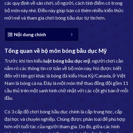
các quy định về sân chơi, số người, cách tính điểm có trong
bộ môn này nhé. Điều này giúp bạn có thêm nhiều kiến thức
mới mẻ và tham gia chơi bóng bầu dục tự tin hơn.
Nội dung chính
Tổng quan về bộ môn bóng bầu dục Mỹ
Trước khi tìm hiểu
luật bóng bầu dục mỹ
, người chơi cần
nắm rõ các thông tin cơ bản về bộ môn này. Nó được biết
đến với tên gọi khác là bóng đá kiểu Hoa Kỳ/Canada, ở Việt
Nam là bóng cà na. Đây là một môn thể thao đồng đội gồm 11
cầu thủ trên một sanh hình chữ nhật với các cột ghi bàn ở mỗi
đầu.
Có 3 cấp độ chơi bóng bầu dục chính là cấp trung học, cấp
đại học và chuyên nghiệp. Chúng được phân loại để phù hợp
hơn với tuổi tác của người tham gia. Do đó, giữa các hình