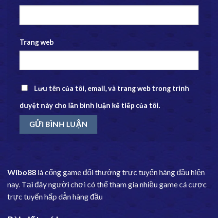
Trang web
Lưu tên của tôi, email, và trang web trong trình
duyệt này cho lần bình luận kế tiếp của tôi.
Wibo88
là cổng game đổi thưởng trực tuyến hàng đầu hiện
nay. Tại đây người chơi có thể tham gia nhiều game cá cược
trực tuyến hấp dẫn hàng đầu