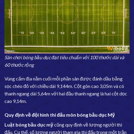
Sân chơi bóng bầu dục đạt tiêu chuẩn với 100 thước dài và
60 thước rộng
Vùng cấm địa nằm cuối mỗi phần sân được đánh dầu bằng
sọc chéo đỏ với chiều dài 9,144m. Cột gôn cao 3,05m và có
thanh ngang dài 5,64m với hai đầu thanh ngang là hai cột dọc
cao 9,14m.
Quy định về đội hình thi đấu môn bóng bầu dục Mỹ
Luật bóng bầu dục mỹ
cũng quy định về lượng người thi
đấu. Cụ thể, số lượng người tham gia thi đấu trong một trận