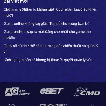
Bài viết mới
Chơi game Slither io không giật: Cách giảm lag, điều khiển
mượt
Game online không lag giật: Top dễ chơi cùng bạn bè
Game android sắp ra mắt đáng chờ nhất cho game thủ
mobile
Quay nổ hũ như thế nào: Hướng dẫn chiến thuật và quản lý
vốn
Kinh nghiệm bắn cá không bị thua: Bí quyết quản lý vốn