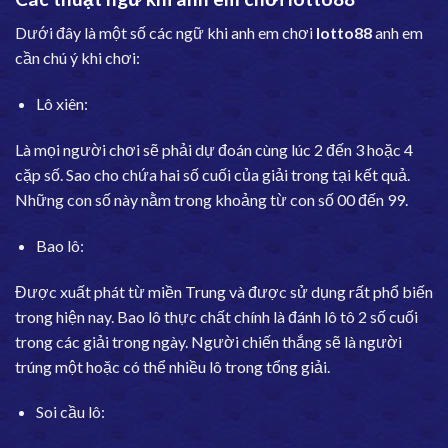
Dưới đây là một số các ngữ khi anh em chơi
lotto88
anh em
cần chú ý khi chơi:
Lô xiên:
Là mọi người chơi sẽ phải dự đoán cùng lúc 2 đến 3 hoặc 4
cặp số. Sao cho chứa hai số cuối của giải trong tại kết quả.
Những con số này nằm trong khoảng từ con số 00 đến 99.
Bao lô:
Được xuất phát từ miền Trung và được sử dụng rất phổ biến
trong hiện nay. Bao lô thực chất chính là đánh lô tô 2 số cuối
trong các giải trong ngày. Người chiến thắng sẽ là người
trúng một hoặc có thể nhiều lô trong tổng giải.
Soi cầu lô: