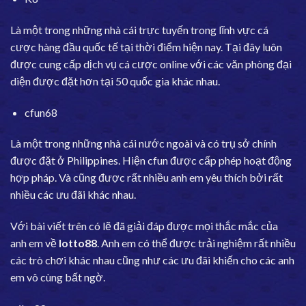
Là một trong những nhà cái trực tuyến trong lĩnh vực cá
cược hàng đầu quốc tế tại thời điểm hiện nay. Tại đây luôn
được cung cấp dịch vụ cá cược online với các văn phòng đại
diện được đặt hơn tại 50 quốc gia khác nhau.
cfun68
Là một trong những nhà cái nước ngoài và có trụ sở chính
được đặt ở Philippines. Hiện cfun được cấp phép hoạt động
hợp pháp. Và cũng được rất nhiều anh em yêu thích bởi rất
nhiều các ưu đãi khác nhau.
Với bài viết trên có lẽ đã giải đáp được mọi thắc mắc của
anh em về
lotto88
. Anh em có thể được trải nghiệm rất nhiều
các trò chơi khác nhau cũng như các ưu đãi khiến cho các anh
em vô cùng bất ngờ.