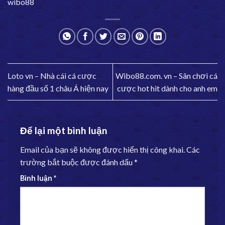
wibo88
Loto vn – Nhà cái cá cược
Wibo88.com. vn – Sân chơi cá
hàng đầu số 1 châu Á hiện nay
cược hot hit dành cho anh em
Để lại một bình luận
Email của bạn sẽ không được hiển thị công khai.
Các
trường bắt buộc được đánh dấu
*
Bình luận
*