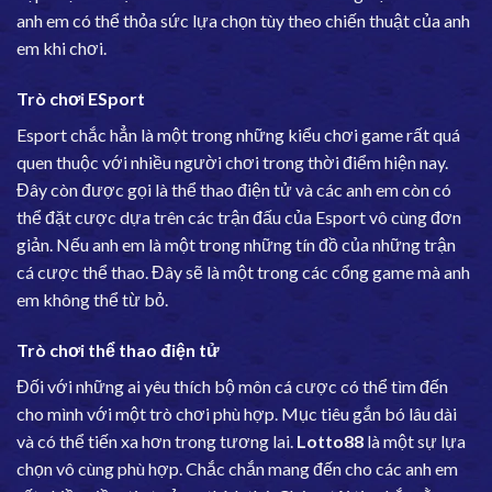
anh em có thể thỏa sức lựa chọn tùy theo chiến thuật của anh
em khi chơi.
Trò chơi ESport
Esport chắc hẳn là một trong những kiểu chơi game rất quá
quen thuộc với nhiều người chơi trong thời điểm hiện nay.
Đây còn được gọi là thể thao điện tử và các anh em còn có
thể đặt cược dựa trên các trận đấu của Esport vô cùng đơn
giản. Nếu anh em là một trong những tín đồ của những trận
cá cược thể thao. Đây sẽ là một trong các cổng game mà anh
em không thể từ bỏ.
Trò chơi thể thao điện tử
Đối với những ai yêu thích bộ môn cá cược có thể tìm đến
cho mình với một trò chơi phù hợp. Mục tiêu gắn bó lâu dài
và có thể tiến xa hơn trong tương lai.
Lotto88
là một sự lựa
chọn vô cùng phù hợp. Chắc chắn mang đến cho các anh em