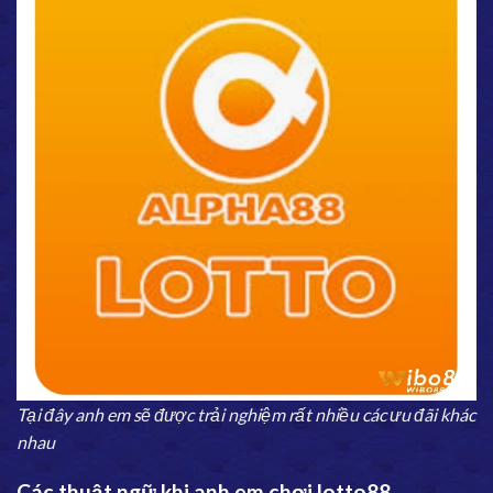
Tại đây anh em sẽ được trải nghiệm rất nhiều các ưu đãi khác
nhau
Các thuật ngữ khi anh em chơi lotto88