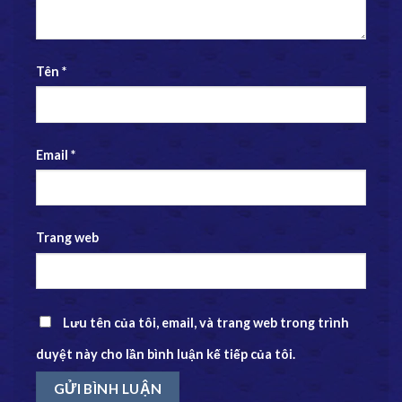
Tên
*
Email
*
Trang web
Lưu tên của tôi, email, và trang web trong trình
duyệt này cho lần bình luận kế tiếp của tôi.