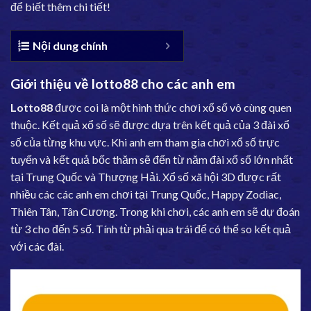
để biết thêm chi tiết!
Nội dung chính
Giới thiệu về lotto88 cho các anh em
Lotto88
được coi là
một hình thức chơi xổ số vô cùng quen
thuộc. Kết quả xổ số sẽ được dựa trên kết quả của 3 đài xổ
số của từng khu vực. Khi anh em tham gia chơi xổ số trực
tuyến và kết quả bốc thăm sẽ đến từ năm đài xổ số lớn nhất
tại Trung Quốc và Thượng Hải. Xổ số xã hội 3D được rất
nhiều các các anh em chơi tại Trung Quốc, Happy Zodiac,
Thiên Tân, Tân Cương. Trong khi chơi, các anh em sẽ dự đoán
từ 3 cho đến 5 số. Tính từ phải qua trái để có thể so kết quả
với các đài.