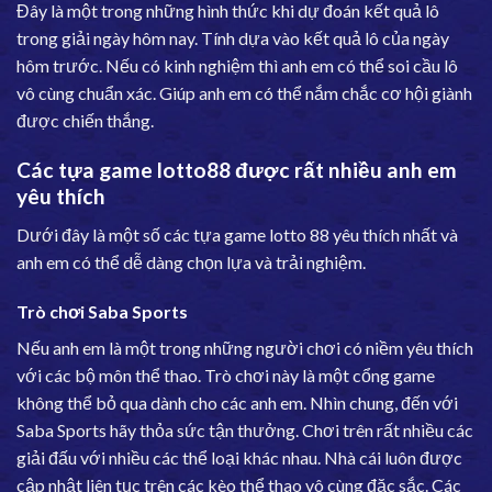
Đây là một trong những hình thức khi dự đoán kết quả lô
trong giải ngày hôm nay. Tính dựa vào kết quả lô của ngày
hôm trước. Nếu có kinh nghiệm thì anh em có thể soi cầu lô
vô cùng chuẩn xác. Giúp anh em có thể nắm chắc cơ hội giành
được chiến thắng.
Các tựa game lotto88 được rất nhiều anh em
yêu thích
Dưới đây là một số các tựa game lotto 88
yêu thích nhất và
anh em có thể dễ dàng chọn lựa và trải nghiệm.
Trò chơi Saba Sports
Nếu anh em là một trong những người chơi có niềm yêu thích
với các bộ môn thể thao. Trò chơi này là một cổng game
không thể bỏ qua dành cho các anh em. Nhìn chung, đến với
Saba Sports hãy thỏa sức tận thưởng. Chơi trên rất nhiều các
giải đấu với nhiều các thể loại khác nhau. Nhà cái luôn được
cập nhật liên tục trên các kèo thể thao vô cùng đặc sắc. Các