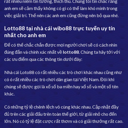
rất nhiều niềm tin tưởng, thích thú. Chúng tôi tin chắc rằng
anh em sẽ cảm thấy không có gì có thể làm khó mình trong
việc giải trí. Thế nên các anh em cũng đừng nên bỏ qua nhé.
Lotto88 tại nhà cái wibo88 trực tuyến uy tín
nhất cho anh em
Để có thể chắc chắn được mọi người chơi sẽ có cách nhìn
đúng đắn và chính xác nhất về
lotto88
. Chúng ta hãy tới với
các ưu điểm qua các thông tin dưới đây:
Nhà cái Loto88 có rất nhiều các trò chơi khác nhau cũng như
có ó rất nhiều các trò chơi dân gian tại Việt Nam. Đôi khi
chúng sẽ được gọi là xổ số ba miền hay xổ số và một số tên
khác.
Có những tỷ lệ chênh lệch vô cùng khác nhau. Cập nhật đầy
đủ trên các giải đấu trên toàn thế giới, từ giải nhỏ cho đến
lớn. Nó có tỷ lệ đặt cược rất thơm và có giải thưởng rất cao.