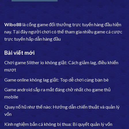
Wibo88
là cổng game đổi thưởng trực tuyến hàng đầu hiện
nay. Tại đây người chơi có thể tham gia nhiều game cá cược
trực tuyến hấp dẫn hàng đầu
Bài viết mới
Chơi game Slither io không giật: Cách giảm lag, điều khiển
mượt
Game online không lag giật: Top dễ chơi cùng bạn bè
Game android sắp ra mắt đáng chờ nhất cho game thủ
mobile
Quay nổ hũ như thế nào: Hướng dẫn chiến thuật và quản lý
vốn
Kinh nghiệm bắn cá không bị thua: Bí quyết quản lý vốn