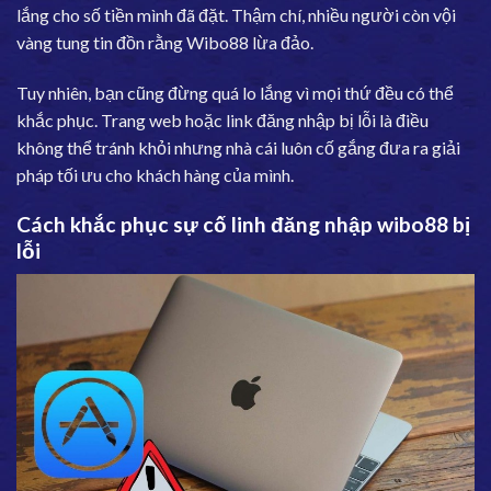
lắng cho số tiền mình đã đặt. Thậm chí, nhiều người còn vội
vàng tung tin đồn rằng Wibo88 lừa đảo.
Tuy nhiên, bạn cũng đừng quá lo lắng vì mọi thứ đều có thể
khắc phục. Trang web hoặc link đăng nhập bị lỗi là điều
không thể tránh khỏi nhưng nhà cái luôn cố gắng đưa ra giải
pháp tối ưu cho khách hàng của mình.
Cách khắc phục sự cố linh đăng nhập wibo88 bị
lỗi