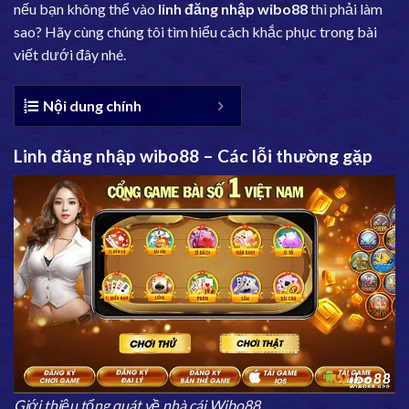
nếu bạn không thể vào
linh đăng nhập wibo88
thì phải làm
sao? Hãy cùng chúng tôi tìm hiểu cách khắc phục trong bài
viết dưới đây nhé.
Nội dung chính
Linh đăng nhập wibo88 – Các lỗi thường gặp
Giới thiệu tổng quát về nhà cái Wibo88