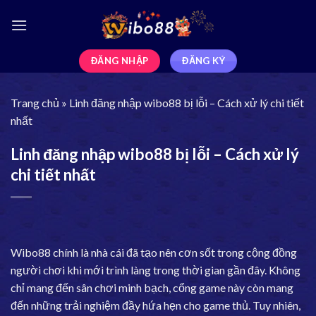
ĐĂNG NHẬP
ĐĂNG KÝ
Trang chủ
»
Linh đăng nhập wibo88 bị lỗi – Cách xử lý chi tiết
nhất
Linh đăng nhập wibo88 bị lỗi – Cách xử lý
chi tiết nhất
Wibo88
chính là nhà cái đã tạo nên cơn sốt trong cộng đồng
người chơi khi mới trình làng trong thời gian gần đây. Không
chỉ mang đến sân chơi minh bạch, cổng game này còn mang
đến những trải nghiệm đầy hứa hẹn cho game thủ. Tuy nhiên,