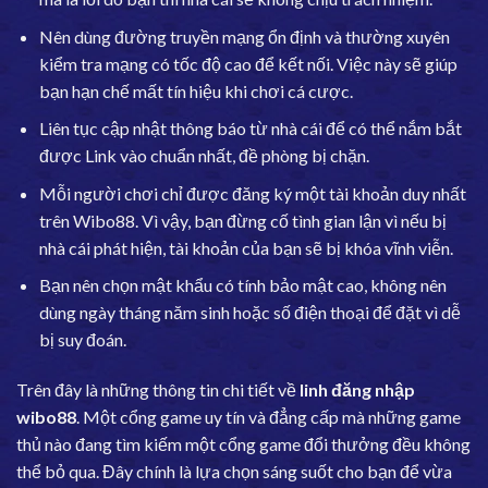
Nên dùng đường truyền mạng ổn định và thường xuyên
kiểm tra mạng có tốc độ cao để kết nối. Việc này sẽ giúp
bạn hạn chế mất tín hiệu khi chơi cá cược.
Liên tục cập nhật thông báo từ nhà cái để có thể nắm bắt
được Link vào chuẩn nhất, đề phòng bị chặn.
Mỗi người chơi chỉ được đăng ký một tài khoản duy nhất
trên Wibo88. Vì vậy, bạn đừng cố tình gian lận vì nếu bị
nhà cái phát hiện, tài khoản của bạn sẽ bị khóa vĩnh viễn.
Bạn nên chọn mật khẩu có tính bảo mật cao, không nên
dùng ngày tháng năm sinh hoặc số điện thoại để đặt vì dễ
bị suy đoán.
Trên đây là những thông tin chi tiết về
linh đăng nhập
wibo88
. Một cổng game uy tín và đẳng cấp mà những game
thủ nào đang tìm kiếm một cổng game đổi thưởng đều không
thể bỏ qua. Đây chính là lựa chọn sáng suốt cho bạn để vừa