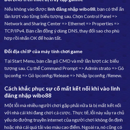
Nếu không vào được
linh đăng nhập wibo88
, bạn
có thể ấn
lần lượt vào từng biểu tượng sau. Chọn Control Panel =>
Network and Sharing Center => Ethernet => Properties =>
TCP/IPv4. Bạn cần đồng ý dùng DNS, thay đổi sao cho phù
hợp rồi nhấn OK để hoàn tất.
Đổi địa chỉ IP của máy tính chơi game
Tại Start Menu, bạn cần gõ CMD và mở lần lượt các biểu
tượng sau. Cụ thể Command Prompt => Admin strato => Gõ
Ipconfig => Gõ Ipconfig/Release => Nhập Ipconfig /Renew.
Cách khắc phục sự cố mất kết nối khi vào linh
đăng nhập wibo88
Một lỗi mà nhiều người chơi gặp phải nữa là bị mất kết nối
với nhà cái khi đang chơi cá cược. Thực tế, lỗi này xảy ra chủ
yếu do đường truyền internet của người chơi không ổn định
hoặc nhà cái quá tải vào màu cao điểm. Ngoài ra, nó cũng có