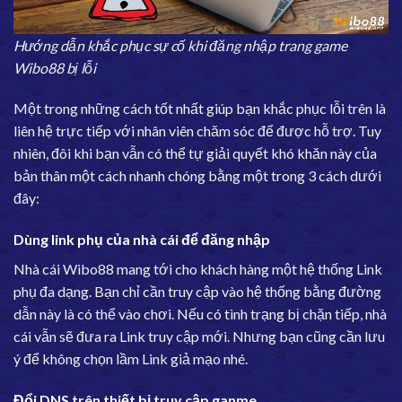
Hướng dẫn khắc phục sự cố khi đăng nhập trang game
Wibo88 bị lỗi
Một trong những cách tốt nhất giúp bạn khắc phục lỗi trên là
liên hệ trực tiếp với nhân viên chăm sóc để được hỗ trợ. Tuy
nhiên, đôi khi bạn vẫn có thể tự giải quyết khó khăn này của
bản thân một cách nhanh chóng bằng một trong 3 cách dưới
đây:
Dùng link phụ của nhà cái để đăng nhập
Nhà cái Wibo88 mang tới cho khách hàng một hệ thống Link
phụ đa dạng. Bạn chỉ cần truy cập vào hệ thống bằng đường
dẫn này là có thể vào chơi. Nếu có tình trạng bị chặn tiếp, nhà
cái vẫn sẽ đưa ra Link truy cập mới. Nhưng bạn cũng cần lưu
ý để không chọn lầm Link giả mạo nhé.
Đổi DNS trên thiết bị truy cập ganme