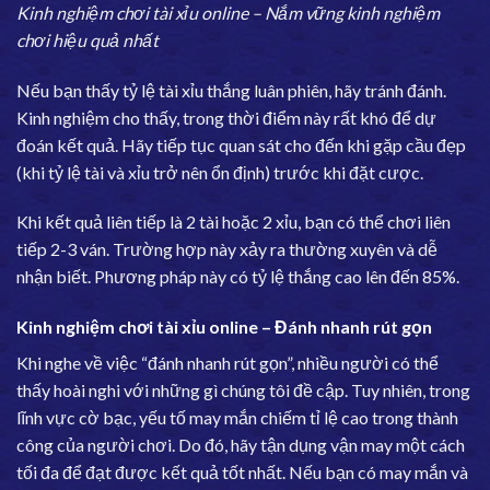
Kinh nghiệm chơi tài xỉu online – Nắm vững kinh nghiệm
chơi hiệu quả nhất
Nếu bạn thấy tỷ lệ tài xỉu thắng luân phiên, hãy tránh đánh.
Kinh nghiệm cho thấy, trong thời điểm này rất khó để dự
đoán kết quả. Hãy tiếp tục quan sát cho đến khi gặp cầu đẹp
(khi tỷ lệ tài và xỉu trở nên ổn định) trước khi đặt cược.
Khi kết quả liên tiếp là 2 tài hoặc 2 xỉu, bạn có thể chơi liên
tiếp 2-3 ván. Trường hợp này xảy ra thường xuyên và dễ
nhận biết. Phương pháp này có tỷ lệ thắng cao lên đến 85%.
Kinh nghiệm chơi tài xỉu online – Đánh nhanh rút gọn
Khi nghe về việc “đánh nhanh rút gọn”, nhiều người có thể
thấy hoài nghi với những gì chúng tôi đề cập. Tuy nhiên, trong
lĩnh vực cờ bạc, yếu tố may mắn chiếm tỉ lệ cao trong thành
công của người chơi. Do đó, hãy tận dụng vận may một cách
tối đa để đạt được kết quả tốt nhất. Nếu bạn có may mắn và