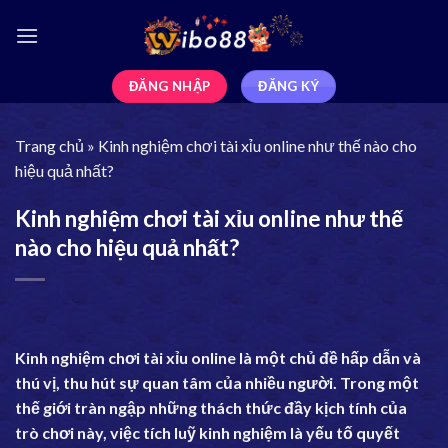
ĐĂNG NHẬP
ĐĂNG KÝ
Trang chủ
»
Kinh nghiệm chơi tài xỉu online như thế nào cho
hiệu quả nhất?
Kinh nghiệm chơi tài xỉu online như thế
nào cho hiệu quả nhất?
Kinh nghiệm chơi tài xỉu online là một chủ đề hấp dẫn và
thú vị, thu hút sự quan tâm của nhiều người. Trong một
thế giới tràn ngập những thách thức đầy kịch tính của
trò chơi này, việc tích luỹ kinh nghiệm là yếu tố quyết