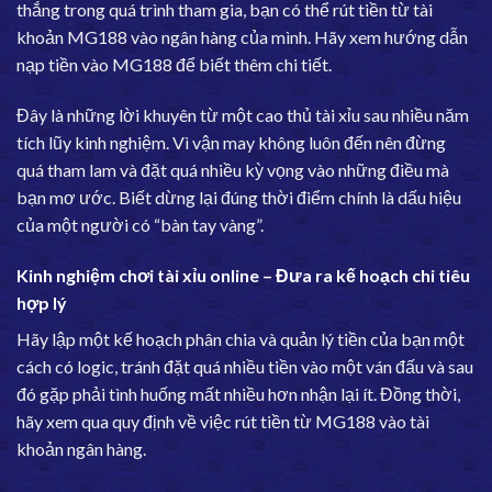
thắng trong quá trình tham gia, bạn có thể rút tiền từ tài
khoản MG188 vào ngân hàng của mình. Hãy xem hướng dẫn
nạp tiền vào MG188 để biết thêm chi tiết.
Đây là những lời khuyên từ một cao thủ tài xỉu sau nhiều năm
tích lũy kinh nghiệm. Vì vận may không luôn đến nên đừng
quá tham lam và đặt quá nhiều kỳ vọng vào những điều mà
bạn mơ ước. Biết dừng lại đúng thời điểm chính là dấu hiệu
của một người có “bàn tay vàng”.
Kinh nghiệm chơi tài xỉu online – Đưa ra kế hoạch chi tiêu
hợp lý
Hãy lập một kế hoạch phân chia và quản lý tiền của bạn một
cách có logic, tránh đặt quá nhiều tiền vào một ván đấu và sau
đó gặp phải tình huống mất nhiều hơn nhận lại ít. Đồng thời,
hãy xem qua quy định về việc rút tiền từ MG188 vào tài
khoản ngân hàng.