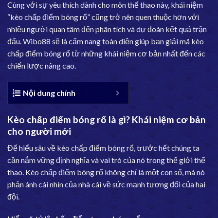
Cùng với sự yêu thích dành cho môn thể thao này, khái niệm
“kèo chấp điểm bóng rổ” cũng trở nên quen thuộc hơn với
nhiều người quan tâm đến phân tích và dự đoán kết quả trận
đấu.
Wibo88
sẽ là cẩm nang toàn diện giúp bạn giải mã kèo
chấp điểm bóng rổ từ những khái niệm cơ bản nhất đến các
chiến lược nâng cao.
Nội dung chính
Kèo chấp điểm bóng rổ là gì? Khái niệm cơ bản
cho người mới
Để hiểu sâu về kèo chấp điểm bóng rổ, trước hết chúng ta
cần nắm vững định nghĩa và vai trò của nó trong thế giới thể
thao. Kèo chấp điểm bóng rổ không chỉ là một con số, mà nó
phản ánh cái nhìn của nhà cái về sức mạnh tương đối của hai
đội.