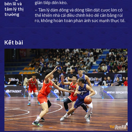
gián tiếp đến kèo.
bên lề và
tâm lý thị
– Tâm lý đám đông và dòng tiền đặt cược lớn có
trường
thể khiến nhà cái điều chỉnh kèo để cân bằng rủi
ro, không hoàn toàn phản ánh sức mạnh thực tế.
Kết bài