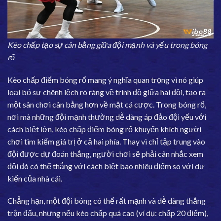
Kèo chấp tạo sự cân bằng giữa đội mạnh và yếu trong bóng
rổ
Kèo chấp điểm bóng rổ mang ý nghĩa quan trọng vì nó giúp
loại bỏ sự chênh lệch rõ ràng về trình độ giữa hai đội, tạo ra
một sân chơi cân bằng hơn về mặt cá cược. Trong bóng rổ,
nơi mà những đội mạnh thường dễ dàng áp đảo đội yếu với
cách biệt lớn, kèo chấp điểm bóng rổ khuyến khích người
chơi tìm kiếm giá trị ở cả hai phía. Thay vì chỉ tập trung vào
đội được dự đoán thắng, người chơi sẽ phải cân nhắc xem
đội đó có thể thắng với cách biệt bao nhiêu điểm so với dự
kiến của nhà cái.
Chẳng hạn, một đội bóng có thể rất mạnh và dễ dàng thắng
trận đấu, nhưng nếu kèo chấp quá cao (ví dụ: chấp 20 điểm),