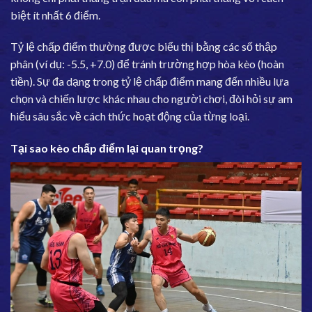
biệt ít nhất 6 điểm.
Tỷ lệ chấp điểm thường được biểu thị bằng các số thập
phân (ví dụ: -5.5, +7.0) để tránh trường hợp hòa kèo (hoàn
tiền). Sự đa dạng trong tỷ lệ chấp điểm mang đến nhiều lựa
chọn và chiến lược khác nhau cho người chơi, đòi hỏi sự am
hiểu sâu sắc về cách thức hoạt động của từng loại.
Tại sao kèo chấp điểm lại quan trọng?