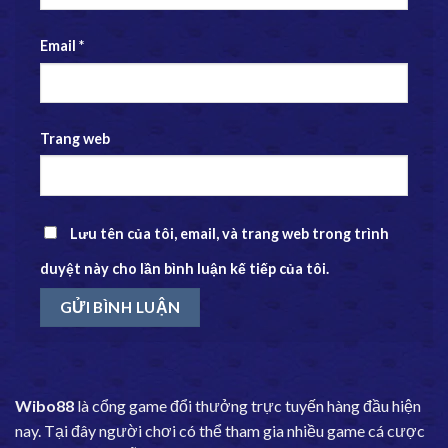
Email
*
Trang web
Lưu tên của tôi, email, và trang web trong trình
duyệt này cho lần bình luận kế tiếp của tôi.
Wibo88
là cổng game đổi thưởng trực tuyến hàng đầu hiện
nay. Tại đây người chơi có thể tham gia nhiều game cá cược