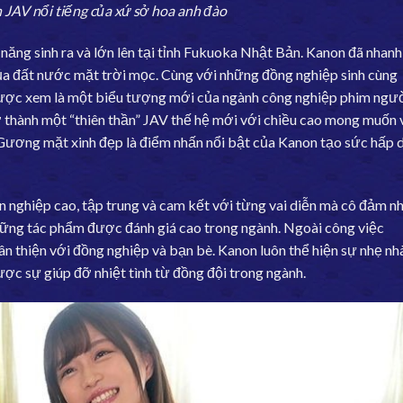
 JAV nổi tiếng của xứ sở hoa anh đào
năng sinh ra và lớn lên tại tỉnh Fukuoka Nhật Bản. Kanon đã nhanh
 của đất nước mặt trời mọc. Cùng với những đồng nghiệp sinh cùng
được xem là một biểu tượng mới của ngành công nghiệp phim ngư
ở thành một “thiên thần” JAV thế hệ mới với chiều cao mong muốn 
 Gương mặt xinh đẹp là điểm nhấn nổi bật của Kanon tạo sức hấp 
 nghiệp cao, tập trung và cam kết với từng vai diễn mà cô đảm nh
hững tác phẩm được đánh giá cao trong ngành. Ngoài công việc
n thiện với đồng nghiệp và bạn bè. Kanon luôn thể hiện sự nhẹ nh
ược sự giúp đỡ nhiệt tình từ đồng đội trong ngành.