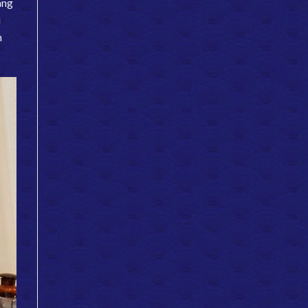
áng
u
h