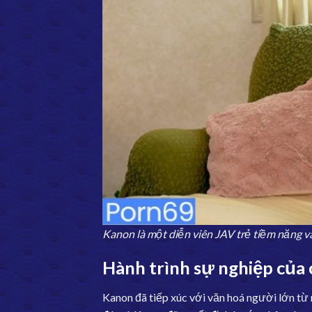
Kanon là một diễn viên JAV trẻ tiềm năng v
Hành trình sự nghiệp của
Kanon đã tiếp xúc với văn hoá người lớn từ 