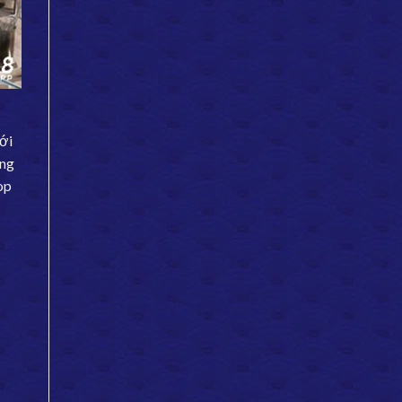
ới
ong
op