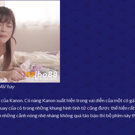
JAV hay
 của Kanon. Cô nàng Kanon xuất hiện trong vai diễn của một cô gá
uay của cô trong những khung hình tình tứ cũng được thể hiện rất
ích những cảnh nóng nhẹ nhàng không quá táo bạo thì bộ phim này 