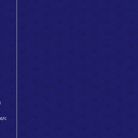
i
thực