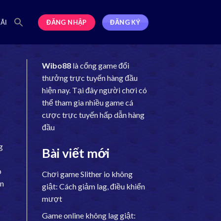
ĐĂNG NHẬP
ĐĂNG KÝ
ÃI
Wibo88
là cổng game đổi
thưởng trực tuyến hàng đầu
hiện nay. Tại đây người chơi có
thể tham gia nhiều game cá
cược trực tuyến hấp dẫn hàng
đầu
g
Bài viết mới
p
Chơi game Slither io không
ên
giật: Cách giảm lag, điều khiển
mượt
Game online không lag giật: