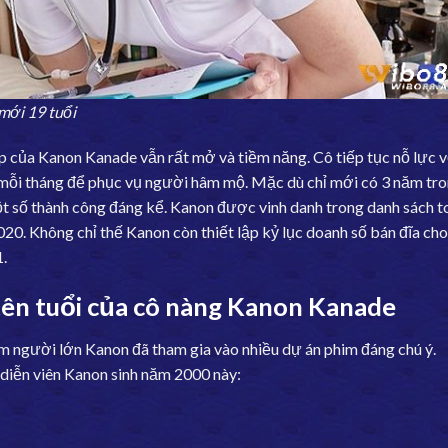
mới 19 tuổi
p của Kanon Kanade vẫn rất mở và tiềm năng. Cô tiếp tục nỗ lực v
 mỗi tháng để phục vụ người hâm mộ. Mặc dù chỉ mới có 3 năm tr
số thành công đáng kể. Kanon được vinh danh trong danh sách t
0. Không chỉ thế Kanon còn thiết lập kỷ lục doanh số bán đĩa cho
.
tên tuổi của cô nàng Kanon Kanade
m người lớn Kanon đã tham gia vào nhiều dự án phim đáng chú ý.
 diễn viên Kanon sinh năm 2000 này: