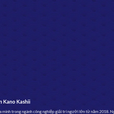
ên Kano Kashii
ủa mình trong ngành công nghiệp giải trí người lớn từ năm 2018. 