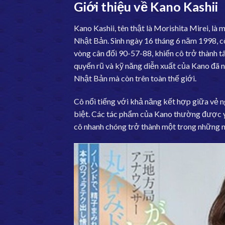
Giới thiệu về Kano Kashii
Kano Kashii, tên thật là Morishita Mirei, là 
Nhật Bản. Sinh ngày 16 tháng 6 năm 1998, c
vòng cân đối 90-57-88, khiến cô trở thành t
quyến rũ và kỹ năng diễn xuất của Kano đã 
Nhật Bản mà còn trên toàn thế giới.
Cô nổi tiếng với khả năng kết hợp giữa vẻ n
biệt. Các tác phẩm của Kano thường được yê
cô nhanh chóng trở thành một trong những n