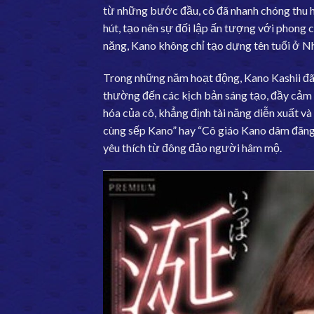
từ những bước đầu, cô đã nhanh chóng thu 
hút, tạo nên sự đối lập ấn tượng với phong c
năng, Kano không chỉ tạo dựng tên tuổi ở N
Trong những năm hoạt động, Kano Kashii đã
thường đến các kịch bản sáng tạo, đầy cảm 
hóa của cô, khẳng định tài năng diễn xuất 
cùng sếp Kano” hay “Cô giáo Kano dâm đãng 
yêu thích từ đông đảo người hâm mộ.