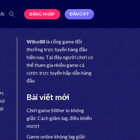
ĐĂNG NHẬP
ĐĂNG KÝ
ÃI
Wibo88
là cổng game đổi
thưởng trực tuyến hàng đầu
hiện nay. Tại đây người chơi có
thể tham gia nhiều game cá
cược trực tuyến hấp dẫn hàng
đầu
ợc
Bài viết mới
 sự
ại
Chơi game Slither io không
giật: Cách giảm lag, điều khiển
mượt
Game online không lag giật: