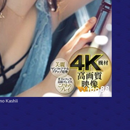
ano Kashii