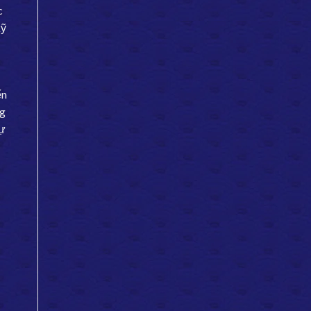
c
kỹ
ến
ng
sự