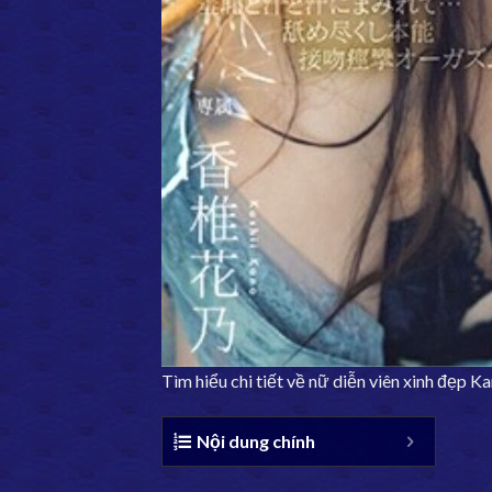
Tìm hiểu chi tiết về nữ diễn viên xinh đẹp K
Nội dung chính