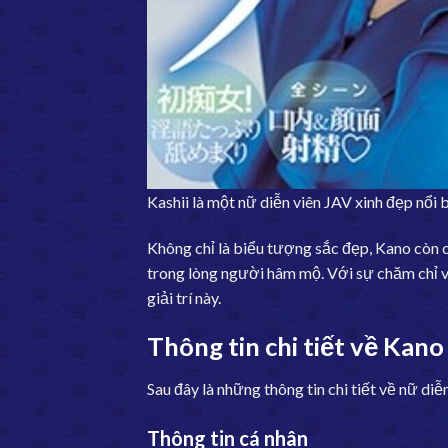
Kashii là một nữ diễn viên JAV xinh đẹp nổi 
Không chỉ là biểu tượng sắc đẹp, Kano còn c
trong lòng người hâm mộ. Với sự chăm chỉ v
giải trí này.
Thông tin chi tiết về Kano
Sau đây là những thông tin chi tiết về nữ diễ
Thông tin cá nhân