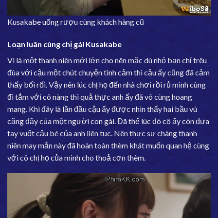
Kusakabe uống rượu cùng khách hàng cũ
Loạn luân cùng chị gái Kusakabe
Vì là một thanh niên mới lớn cho nên mặc dù nhỏ bạn chỉ trêu
đùa với cậu một chút chuyện tình cảm thì cậu ấy cũng đã cảm
thấy bối rối. Vậy nên lúc chị họ đến nhà chơi rồi rủ mình cùng
đi tắm với cô nàng thì quả thực anh ấy đã vô cùng hoang
mang. Khi đây là lần đầu cậu ấy được nhìn thấy hai bầu vú
căng đầy của một người con gái. Đã thế lúc đó cô ấy còn đưa
tay vuốt cậu bé của anh liên tục. Nên thực sự chàng thanh
niên may mắn này đã hoàn toàn thèm khát muốn quan hệ cùng
với cô chị họ của mình cho thoả cơn thèm.