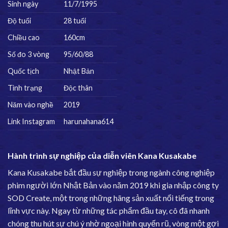
Sinh ngày
11/7/1995
Độ tuổi
28 tuổi
Chiều cao
160cm
Số đo 3 vòng
95/60/88
Quốc tịch
Nhật Bản
Tình trạng
Độc thân
Năm vào nghề
2019
Link Instagram
harunahana614
Hành trình sự nghiệp của diễn viên Kana Kusakabe
Kana Kusakabe bắt đầu sự nghiệp trong ngành công nghiệp
phim người lớn Nhật Bản vào năm 2019 khi gia nhập công ty
SOD Create, một trong những hãng sản xuất nổi tiếng trong
lĩnh vực này. Ngay từ những tác phẩm đầu tay, cô đã nhanh
chóng thu hút sự chú ý nhờ ngoại hình quyến rũ, vòng một gợi