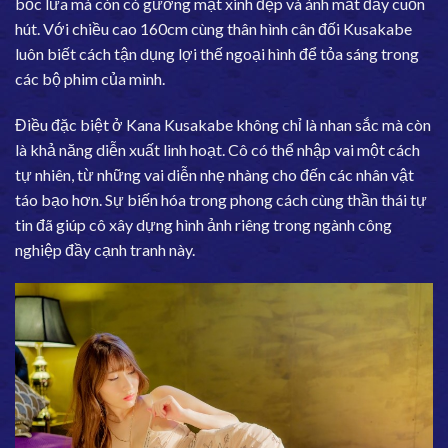
bốc lửa mà còn có gương mặt xinh đẹp và ánh mắt đầy cuốn
hút. Với chiều cao 160cm cùng thân hình cân đối Kusakabe
luôn biết cách tận dụng lợi thế ngoại hình để tỏa sáng trong
các bộ phim của mình.
Điều đặc biệt ở Kana Kusakabe không chỉ là nhan sắc mà còn
là khả năng diễn xuất linh hoạt. Cô có thể nhập vai một cách
tự nhiên, từ những vai diễn nhẹ nhàng cho đến các nhân vật
táo bạo hơn. Sự biến hóa trong phong cách cùng thần thái tự
tin đã giúp cô xây dựng hình ảnh riêng trong ngành công
nghiệp đầy cạnh tranh này.