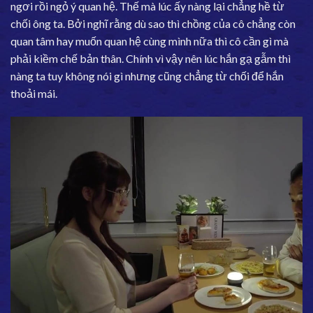
ngơi rồi ngỏ ý quan hệ. Thế mà lúc ấy nàng lại chẳng hề từ
chối ông ta. Bởi nghĩ rằng dù sao thì chồng của cô chẳng còn
quan tâm hay muốn quan hệ cùng mình nữa thì cô cần gì mà
phải kiềm chế bản thân. Chính vì vậy nên lúc hắn gạ gẫm thì
nàng ta tuy không nói gì nhưng cũng chẳng từ chối để hắn
thoải mái.