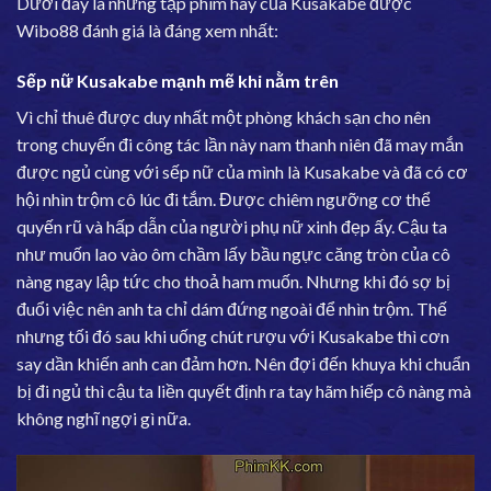
Dưới đây là những tập phim hay của Kusakabe được
Wibo88 đánh giá là đáng xem nhất:
Sếp nữ Kusakabe mạnh mẽ khi nằm trên
Vì chỉ thuê được duy nhất một phòng khách sạn cho nên
trong chuyến đi công tác lần này nam thanh niên đã may mắn
được ngủ cùng với sếp nữ của mình là Kusakabe và đã có cơ
hội nhìn trộm cô lúc đi tắm. Được chiêm ngưỡng cơ thể
quyến rũ và hấp dẫn của người phụ nữ xinh đẹp ấy. Cậu ta
như muốn lao vào ôm chầm lấy bầu ngực căng tròn của cô
nàng ngay lập tức cho thoả ham muốn. Nhưng khi đó sợ bị
đuổi việc nên anh ta chỉ dám đứng ngoài để nhìn trộm. Thế
nhưng tối đó sau khi uống chút rượu với Kusakabe thì cơn
say dần khiến anh can đảm hơn. Nên đợi đến khuya khi chuẩn
bị đi ngủ thì cậu ta liền quyết định ra tay hãm hiếp cô nàng mà
không nghĩ ngợi gì nữa.