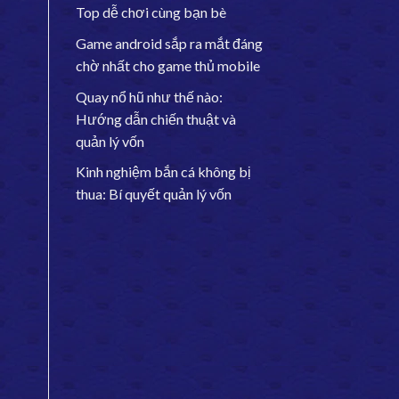
Top dễ chơi cùng bạn bè
Game android sắp ra mắt đáng
chờ nhất cho game thủ mobile
Quay nổ hũ như thế nào:
Hướng dẫn chiến thuật và
quản lý vốn
Kinh nghiệm bắn cá không bị
thua: Bí quyết quản lý vốn