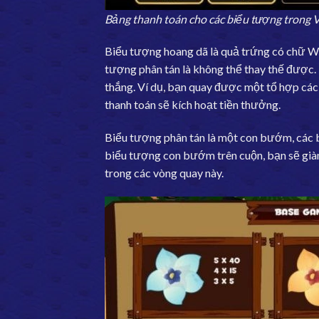
Bảng thanh toán cho các biểu tượng trong V
Biểu tượng hoang dã là quả trứng có chữ Wil
tượng phân tán là không thể thay thế được.
thắng. Ví dụ, bạn quay được một tổ hợp các
thanh toán sẽ kích hoạt tiền thưởng.
Biểu tượng phân tán là một con bướm, các b
biểu tượng con bướm trên cuộn, bạn sẽ già
trong các vòng quay này.