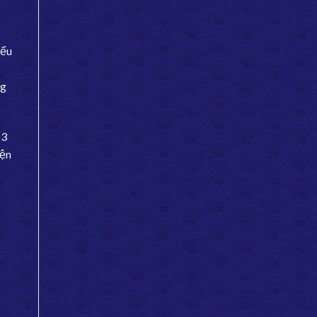
iểu
ng
 3
iện