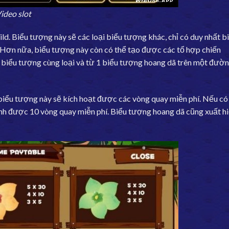
ideo slot
d. Biểu tượng này sẽ các loại biểu tượng khác, chỉ có duy nhất b
 Hơn nữa, biểu tượng này còn có thể tạo được các tổ hợp chiến
 biểu tượng cùng loại và từ 1 biểu tượng hoang dã trên một đườ
iểu tượng này sẽ kích hoạt được các vòng quay miễn phí. Nếu có
nh được 10 vòng quay miễn phí. Biểu tượng hoang dã cũng xuất h