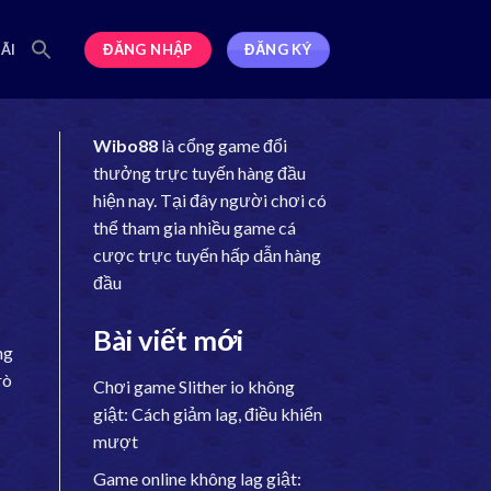
ĐĂNG NHẬP
ĐĂNG KÝ
ÃI
Wibo88
là cổng game đổi
thưởng trực tuyến hàng đầu
hiện nay. Tại đây người chơi có
thể tham gia nhiều game cá
cược trực tuyến hấp dẫn hàng
đầu
Bài viết mới
ng
rò
Chơi game Slither io không
giật: Cách giảm lag, điều khiển
mượt
Game online không lag giật: