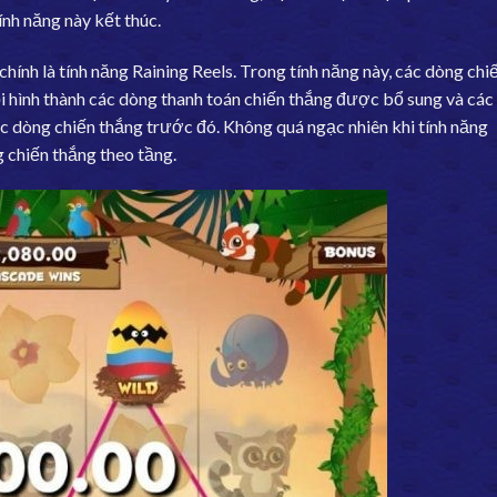
nh năng này kết thúc.
chính là tính năng Raining Reels. Trong tính năng này, các dòng chi
i hình thành các dòng thanh toán chiến thắng được bổ sung và các
c dòng chiến thắng trước đó. Không quá ngạc nhiên khi tính năng
 chiến thắng theo tầng.