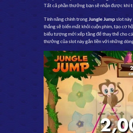
Tất cả phần thưởng bạn sẽ nhận được khi tí
Tính năng chính trong
Jungle Jump
slot này 
thắng sẽ biến mất khỏi cuộn phim, tạo cơ hộ
biểu tượng mới xếp tầng để thay thế cho cá
thưởng của slot này gắn liền với những dòng