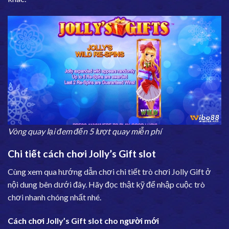
Vòng quay lại đem đến 5 lượt quay miễn phí
Chi tiết cách chơi Jolly’s Gift slot
Cùng xem qua hướng dẫn chơi chi tiết trò chơi Jolly Gift ở
nội dung bên dưới đây. Hãy đọc thật kỹ để nhập cuộc trò
chơi nhanh chóng nhất nhé.
Cách chơi Jolly’s Gift slot cho người mới