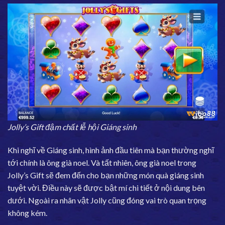
Jolly’s Gift đậm chất lễ hội Giáng sinh
Khi nghĩ về Giáng sinh, hình ảnh đầu tiên mà bạn thường nghĩ
tới chính là ông già noel. Và tất nhiên, ông già noel trong
Jolly’s Gift sẽ đem đến cho bạn những món quà giáng sinh
tuyệt vời. Điều này sẽ được bật mí chi tiết ở nội dung bên
dưới. Ngoài ra nhân vật Jolly cũng đóng vai trò quan trọng
không kém.