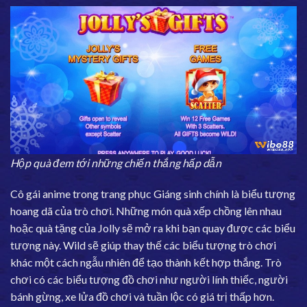
Hộp quà đem tới những chiến thắng hấp dẫn
Cô gái anime trong trang phục Giáng sinh chính là biểu tượng
hoang dã của trò chơi. Những món quà xếp chồng lên nhau
hoặc quà tặng của Jolly sẽ mở ra khi bạn quay được các biểu
tượng này. Wild sẽ giúp thay thế các biểu tượng trò chơi
khác một cách ngẫu nhiên để tạo thành kết hợp thắng. Trò
chơi có các biểu tượng đồ chơi như người lính thiếc, người
bánh gừng, xe lửa đồ chơi và tuần lộc có giá trị thấp hơn.