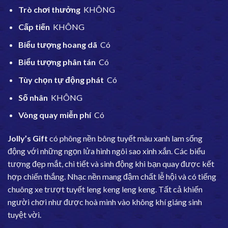
Trò chơi thưởng
KHÔNG
Cấp tiến
KHÔNG
Biểu tượng hoang dã
Có
Biểu tượng phân tán
Có
Tùy chọn tự động phát
Có
Số nhân
KHÔNG
Vòng quay miễn phí
Có
Jolly’s Gift
có phông nền bông tuyết màu xanh lam sống
động với những ngọn lửa hình ngôi sao xinh xắn. Các biểu
tượng đẹp mắt, chi tiết và sinh động khi bạn quay được kết
hợp chiến thắng. Nhạc nền mang đậm chất lễ hội và có tiếng
chuông xe trượt tuyết leng keng leng keng. Tất cả khiến
người chơi như được hoà mình vào không khí giáng sinh
tuyệt vời.