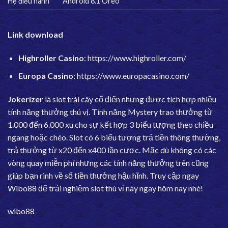
Hệ điều hành
Android 8.1 Oreo
Link download
Highroller Casino
: https://www.highroller.com/
Europa Casino
: https://www.europacasino.com/
Jokerizer
là slot trái cây cổ điển nhưng được tích hợp nhiều
tính năng thưởng thú vị. Tính năng Mystery trao thưởng từ
1.000 đến 6.000 xu cho sự kết hợp 3 biểu tượng theo chiều
ngang hoặc chéo. Slot có 6 biểu tượng trả tiền thông thường,
trả thưởng từ x20 đến x400 lần cược. Mặc dù không có các
vòng quay miễn phí nhưng các tính năng thưởng trên cũng
giúp bạn rinh về số tiền thưởng hậu hĩnh. Truy cập ngay
Wibo88 để trải nghiệm slot thú vị này ngay hôm nay nhé!
wibo88