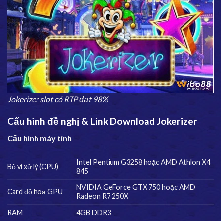
Jokerizer slot có RTP đạt 98%
Cấu hình đề nghị & Link Download Jokerizer
Cấu hình máy tính
Intel Pentium G3258 hoặc AMD Athlon X4
Bộ vi xử lý (CPU)
845
NVIDIA GeForce GTX 750 hoặc AMD
Card đồ hoạ GPU
Radeon R7 250X
RAM
4GB DDR3