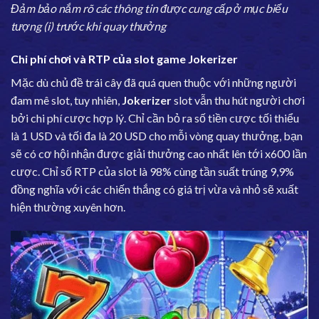
Đảm bảo nắm rõ các thông tin được cung cấp ở mục biểu
tượng (i) trước khi quay thưởng
Chi phí chơi và RTP của slot game Jokerizer
Mặc dù chủ đề trái cây đã quá quen thuộc với những người
đam mê slot, tuy nhiên,
Jokerizer
slot vẫn thu hút người chơi
bởi chi phí cược hợp lý. Chỉ cần bỏ ra số tiền cược tối thiểu
là 1 USD và tối đa là 20 USD cho mỗi vòng quay thưởng, bạn
sẽ có cơ hội nhận được giải thưởng cao nhất lên tới x600 lần
cược. Chỉ số RTP của slot là 98% cùng tần suất trúng 9,9%
đồng nghĩa với các chiến thắng có giá trị vừa và nhỏ sẽ xuất
hiện thường xuyên hơn.