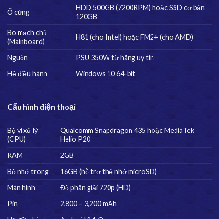
HDD 500GB (7200RPM) hoặc SSD cơ bản
Ổ cứng
120GB
Bo mạch chủ
H81 (cho Intel) hoặc FM2+ (cho AMD)
(Mainboard)
Nguồn
PSU 350W từ hãng uy tín
Hệ điều hành
Windows 10 64-bit
Cấu hình điện thoại
Bộ vi xử lý
Qualcomm Snapdragon 435 hoặc MediaTek
(CPU)
Helio P20
RAM
2GB
Bộ nhớ trong
16GB (hỗ trợ thẻ nhớ microSD)
Màn hình
Độ phân giải 720p (HD)
Pin
2,800 – 3,200 mAh