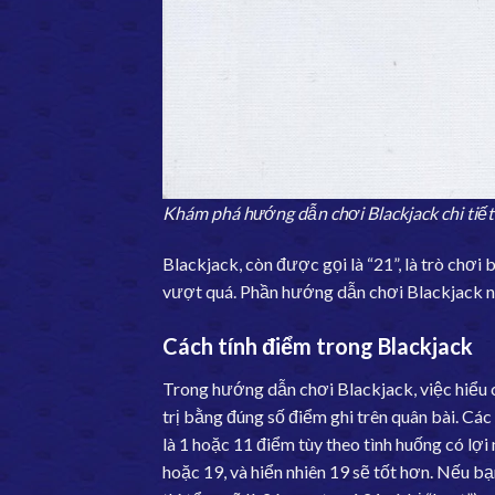
Khám phá hướng dẫn chơi Blackjack chi tiế
Blackjack, còn được gọi là “21”, là trò chơ
vượt quá. Phần hướng dẫn chơi Blackjack nà
Cách tính điểm trong Blackjack
Trong hướng dẫn chơi Blackjack, việc hiểu c
trị bằng đúng số điểm ghi trên quân bài. Các 
là 1 hoặc 11 điểm tùy theo tình huống có lợi 
hoặc 19, và hiển nhiên 19 sẽ tốt hơn. Nếu bạn 