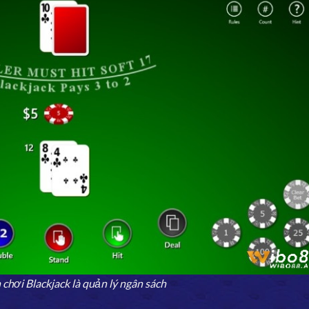
hơi Blackjack là quản lý ngân sách