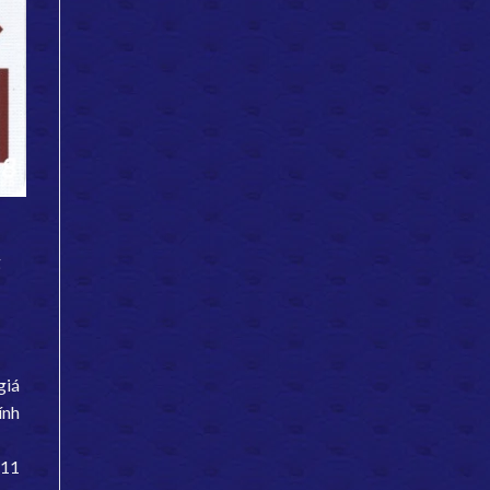
g
giá
ính
 11