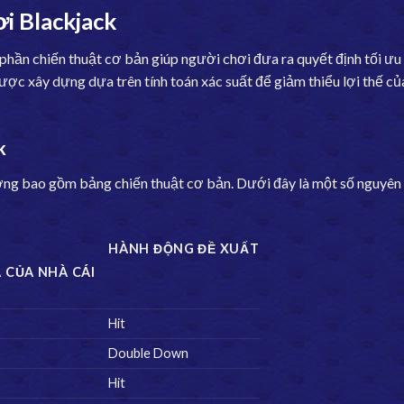
ơi Blackjack
hần chiến thuật cơ bản giúp người chơi đưa ra quyết định tối ưu
ược xây dựng dựa trên tính toán xác suất để giảm thiểu lợi thế củ
k
g bao gồm bảng chiến thuật cơ bản. Dưới đây là một số nguyên
HÀNH ĐỘNG ĐỀ XUẤT
A CỦA NHÀ CÁI
Hit
Double Down
Hit