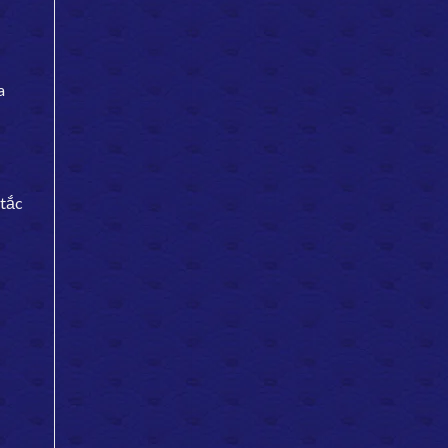
a
 tắc