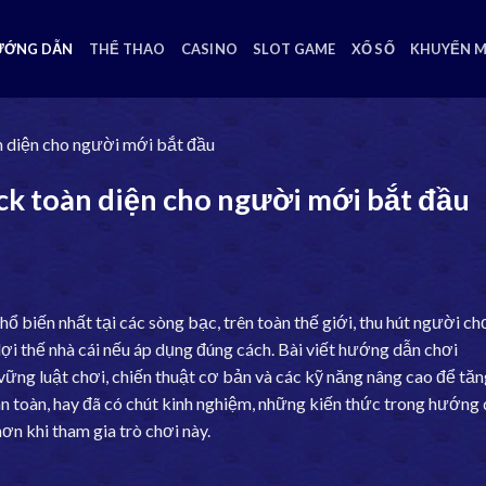
ỚNG DẪN
THỂ THAO
CASINO
SLOT GAME
XỔ SỐ
KHUYẾN M
 diện cho người mới bắt đầu
ck toàn diện cho người mới bắt đầu
hổ biến nhất tại các sòng bạc, trên toàn thế giới, thu hút người ch
lợi thế nhà cái nếu áp dụng đúng cách. Bài viết hướng dẫn chơi
ững luật chơi, chiến thuật cơ bản và các kỹ năng nâng cao để tăn
àn toàn, hay đã có chút kinh nghiệm, những kiến thức trong hướng
ơn khi tham gia trò chơi này.