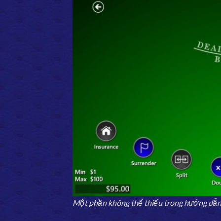
Một phần không thể thiếu trong hướng dẫn c