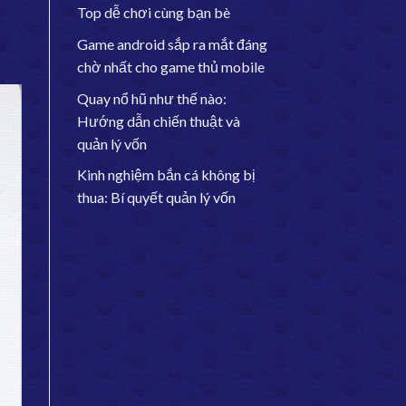
Top dễ chơi cùng bạn bè
Game android sắp ra mắt đáng
chờ nhất cho game thủ mobile
Quay nổ hũ như thế nào:
Hướng dẫn chiến thuật và
quản lý vốn
Kinh nghiệm bắn cá không bị
thua: Bí quyết quản lý vốn