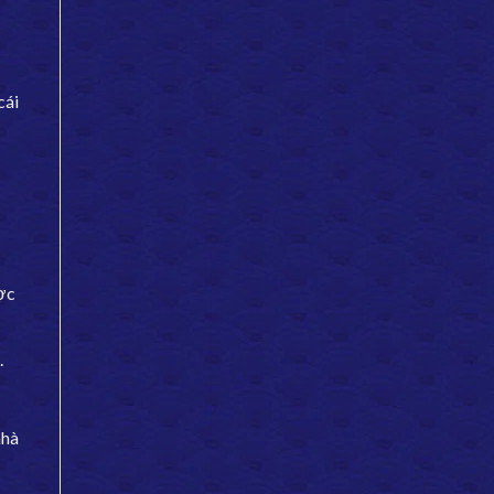
cái
ược
.
nhà