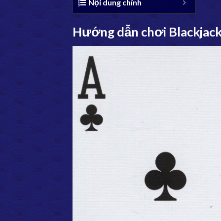
Nội dung chính
Hướng dẫn chơi Blackjac