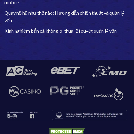
mobile
Quay nổ hũ như thế nào: Hướng dẫn chiến thuật và quản lý
vốn
Kinh nghiệm bắn cá không bị thua: Bí quyết quản lý vốn