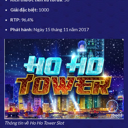
Giải đặc biệt:
1000
RTP:
96,4%
Phát hành:
Ngày 15 tháng 11 năm 2017
Thông tin về Ho Ho Tower Slot