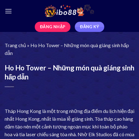
ĐĂNG NHẬP
ĐĂNG KÝ
Trang chủ
»
Ho Ho Tower – Những món quà giáng sinh hấp
dẫn
Ho Ho Tower – Những món quà giáng sinh
hấp dẫn
Tháp Hong Kong là một trong những địa điểm du lịch hiện đại
nhất Hong Kong, nhất là mùa lễ giáng sinh. Tòa tháp cao hàng
dặm tạo nên một cảnh tượng ngoạn mục khi toàn bộ pháo
hoa và tia laser chiếu sáng tòa nhà. Nhờ Elk Studios đã có mùa