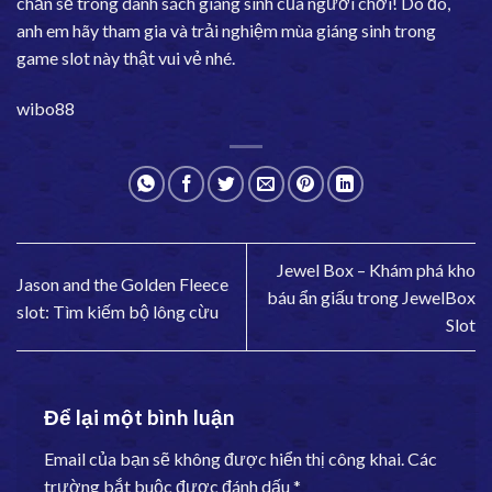
chắn sẽ trong danh sách giáng sinh của người chơi! Do đó,
anh em hãy tham gia và trải nghiệm mùa giáng sinh trong
game slot này thật vui vẻ nhé.
wibo88
Jewel Box – Khám phá kho
Jason and the Golden Fleece
báu ẩn giấu trong JewelBox
slot: Tìm kiếm bộ lông cừu
Slot
Để lại một bình luận
Email của bạn sẽ không được hiển thị công khai.
Các
trường bắt buộc được đánh dấu
*