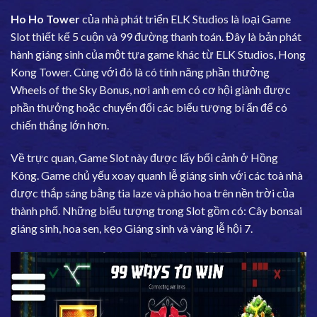
Ho Ho Tower
của nhà phát triển ELK Studios là loại Game
Slot thiết kế 5 cuộn và 99 đường thanh toán. Đây là bản phát
hành giáng sinh của một tựa game khác từ ELK Studios, Hong
Kong Tower. Cùng với đó là có tính năng phần thưởng
Wheels of the Sky Bonus, nơi anh em có cơ hội giành được
phần thưởng hoặc chuyển đổi các biểu tượng bí ẩn để có
chiến thắng lớn hơn.
Về trực quan, Game Slot này được lấy bối cảnh ở Hồng
Kông. Game chủ yếu xoay quanh lễ giáng sinh với các toà nhà
được thắp sáng bằng tia laze và pháo hoa trên nền trời của
thành phố. Những biểu tượng trong Slot gồm có: Cây bonsai
giáng sinh, hoa sen, kẹo Giáng sinh và vàng lễ hội 7.