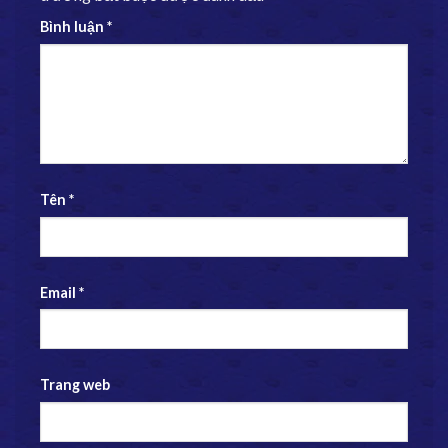
Bình luận
*
Tên
*
Email
*
Trang web