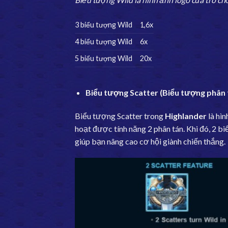
3 biểu tượng Wild
1,6x
4 biểu tượng Wild
6x
5 biểu tượng Wild
20x
Biểu tượng Scatter (Biểu tượng phân 
Biểu tượng Scatter trong
Highlander
là hì
hoạt được tính năng 2 phân tán. Khi đó, 2 b
giúp bạn nâng cao cơ hội giành chiến thắng.