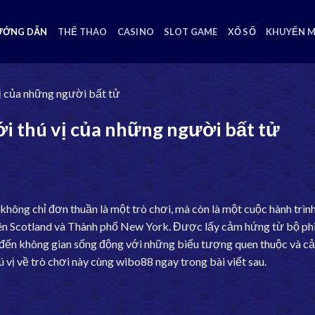
ỚNG DẪN
THỂ THAO
CASINO
SLOT GAME
XỔ SỐ
KHUYẾN M
vị của những người bất tử
ới thú vị của những người bất tử
hông chỉ đơn thuần là một trò chơi, mà còn là một cuộc hành trìn
yên Scotland và Thành phố New York. Được lấy cảm hứng từ bộ p
 đến không gian sống động với những biểu tượng quen thuộc và c
 vị về trò chơi này cùng
wibo88
ngay trong bài viết sau.