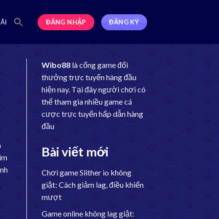
ĐĂNG NHẬP
ĐĂNG KÝ
ÃI
Wibo88
là cổng game đổi
thưởng trực tuyến hàng đầu
hiện nay. Tại đây người chơi có
thể tham gia nhiều game cá
cược trực tuyến hấp dẫn hàng
đầu
h
Bài viết mới
him
ảnh
Chơi game Slither io không
giật: Cách giảm lag, điều khiển
mượt
Game online không lag giật: