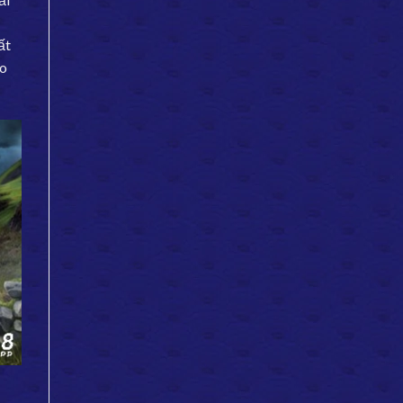
ất
ạo