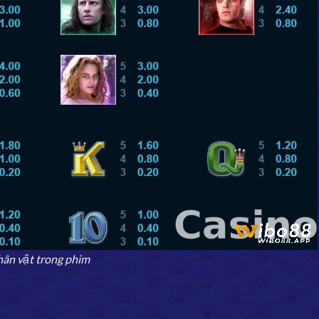
hân vật trong phim