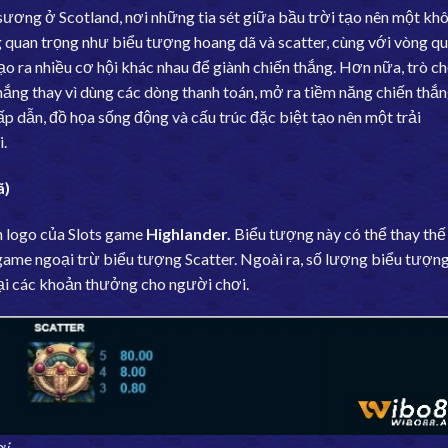
sương ở Scotland, nơi những tia sét giữa bầu trời tạo nên một kh
 quan trọng như biểu tượng hoang dã và scatter, cùng với vòng q
o ra nhiều cơ hội khác nhau để giành chiến thắng. Hơn nữa, trò c
hắng thay vì dùng các dòng thanh toán, mở ra tiềm năng chiến thắ
p dẫn, đồ họa sống động và cấu trúc đặc biệt tạo nên một trải
i.
ã)
h logo của Slots game
Highlander.
Biểu tượng này có thể thay thế
 game ngoại trừ biểu tượng Scatter. Ngoài ra, số lượng biểu tượn
lại các khoản thưởng cho người chơi.
ơi