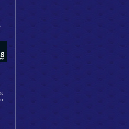
,
ng
Cụ