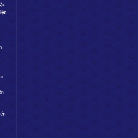
đặc
kiện
n
ao
ến
iến