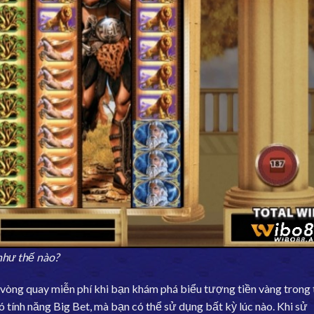
như thế nào?
vòng quay miễn phí khi bạn khám phá biểu tượng tiền vàng trong 
ó tính năng Big Bet, mà bạn có thể sử dụng bất kỳ lúc nào. Khi sử