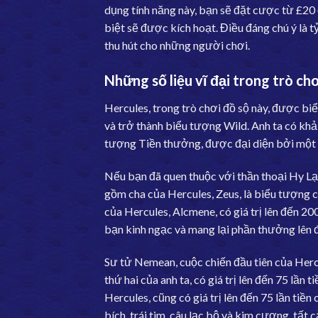
dụng tính năng này, bạn sẽ đặt cược từ £20 
biệt sẽ được kích hoạt. Điều đáng chú ý là t
thu hút cho những người chơi.
Những số liệu vĩ đại trong trò ch
Hercules, trong trò chơi đồ sộ này, được b
và trở thành biểu tượng Wild. Anh ta có khả
tượng Tiền thưởng, được đại diện bởi một 
Nếu bạn đã quen thuộc với thần thoại Hy Lạp
gồm cha của Hercules, Zeus, là biểu tượng có
của Hercules, Alcmene, có giá trị lên đến 2
bạn kinh ngạc và mang lại phần thưởng lên 
Sư tử Nemean, cuộc chiến đầu tiên của Hercu
thứ hai của anh ta, có giá trị lên đến 75 lần
Hercules, cũng có giá trị lên đến 75 lần tiề
bích, trái tim, câu lạc bộ và kim cương, tất 