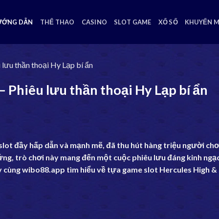
ỚNG DẪN
THỂ THAO
CASINO
SLOT GAME
XỔ SỐ
KHUYẾN M
 lưu thần thoại Hy Lạp bí ẩn
 Phiêu lưu thần thoại Hy Lạp bí ẩn
lot đầy hấp dẫn và mạnh mẽ, đã thu hút hàng triệu người chơ
hứng, trò chơi này mang đến một cuộc phiêu lưu đáng kinh ngạ
ãy cùng
wibo88
.app tìm hiểu về tựa game slot Hercules High &