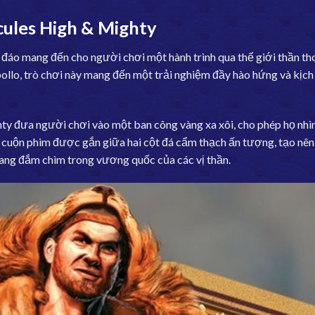
rcules High & Mighty
 đáo mang đến cho người chơi một hành trình qua thế giới thần th
ollo, trò chơi này mang đến một trải nghiệm đầy hào hứng và kịch
ty đưa người chơi vào một ban công vàng xa xôi, cho phép họ nhìn
 cuộn phim được gắn giữa hai cột đá cẩm thạch ấn tượng, tạo nên
ang đắm chìm trong vương quốc của các vị thần.