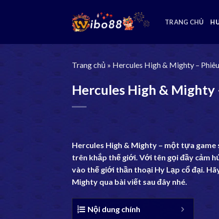
TRANG CHỦ
HƯ
Trang chủ
»
Hercules High & Mighty – Phiêu
Hercules High & Mighty –
Hercules High & Mighty – một tựa game s
trên khắp thế giới. Với tên gọi đầy cảm 
vào thế giới thần thoại Hy Lạp cổ đại. H
Mighty qua bài viết sau đây nhé.
Nội dung chính