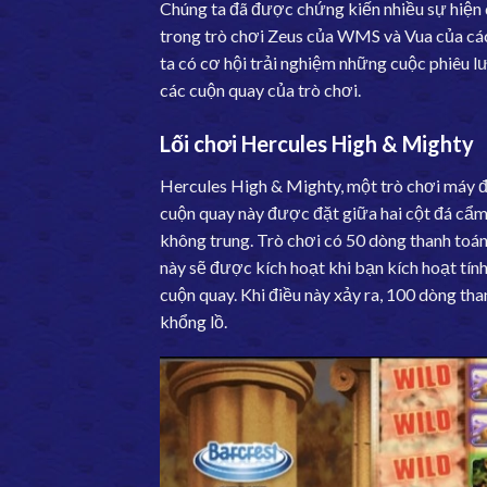
Chúng ta đã được chứng kiến nhiều sự hiện 
trong trò chơi Zeus của WMS và Vua của các T
ta có cơ hội trải nghiệm những cuộc phiêu l
các cuộn quay của trò chơi.
Lối chơi Hercules High & Mighty
Hercules High & Mighty, một trò chơi máy đ
cuộn quay này được đặt giữa hai cột đá cẩm 
không trung. Trò chơi có 50 dòng thanh toá
này sẽ được kích hoạt khi bạn kích hoạt tí
cuộn quay. Khi điều này xảy ra, 100 dòng th
khổng lồ.