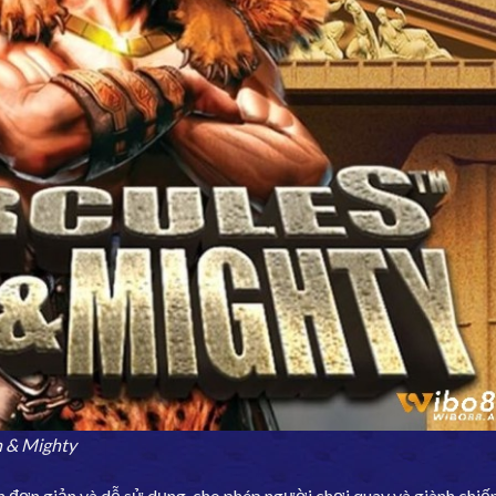
h & Mighty
đơn giản và dễ sử dụng, cho phép người chơi quay và giành chiế