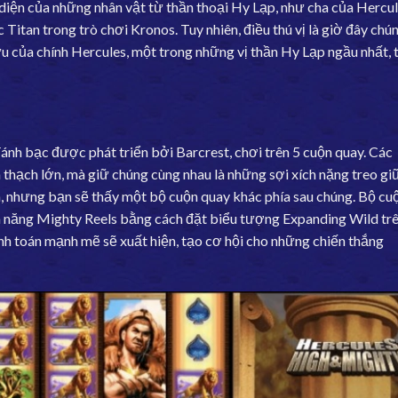
diện của những nhân vật từ thần thoại Hy Lạp, như cha của Hercu
itan trong trò chơi Kronos. Tuy nhiên, điều thú vị là giờ đây chú
ưu của chính Hercules, một trong những vị thần Hy Lạp ngầu nhất, 
ánh bạc được phát triển bởi Barcrest, chơi trên 5 cuộn quay. Các
thạch lớn, mà giữ chúng cùng nhau là những sợi xích nặng treo gi
n, nhưng bạn sẽ thấy một bộ cuộn quay khác phía sau chúng. Bộ cu
nh năng Mighty Reels bằng cách đặt biểu tượng Expanding Wild tr
anh toán mạnh mẽ sẽ xuất hiện, tạo cơ hội cho những chiến thắng