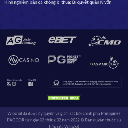
Kinh nghiệm bắn cá không bị thua: Bí quyết quản lý vốn
Wibo88 đã được ủy quyền và giám sát bởi chính phủ Philippines
PAGCOR từ ngày 02 tháng 02 năm 2022 © Bản quyền thuộc sử
hữu của Wibo88