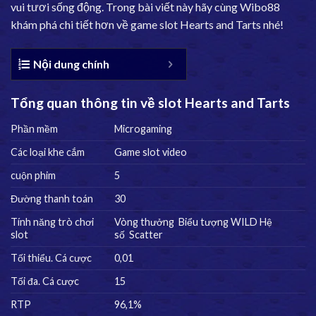
vui tươi sống động. Trong bài viết này hãy cùng
Wibo88
khám phá chi tiết hơn về game slot Hearts and Tarts nhé!
Nội dung chính
Tổng quan thông tin về slot Hearts and Tarts
Phần mềm
Microgaming
Các loại khe cắm
Game slot video
cuộn phim
5
Đường thanh toán
30
Tính năng trò chơi
Vòng thưởng Biểu tượng WILD Hệ
slot
số Scatter
Tối thiểu. Cá cược
0,01
Tối đa. Cá cược
15
RTP
96,1%