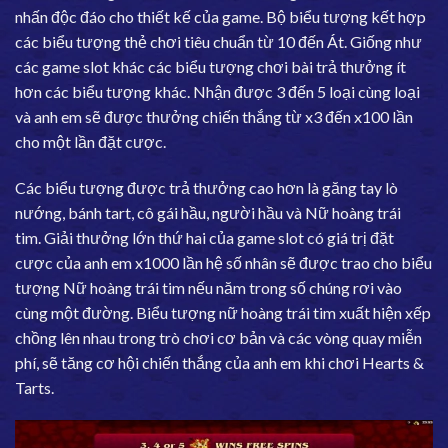
nhấn độc đáo cho thiết kế của game. Bộ biểu tượng kết hợp
các biểu tượng thẻ chơi tiêu chuẩn từ 10 đến Át. Giống như
các game slot khác các biểu tượng chơi bài trả thưởng ít
hơn các biểu tượng khác. Nhận được 3 đến 5 loại cùng loại
và anh em sẽ được thưởng chiến thắng từ x3 đến x100 lần
cho một lần đặt cược.
Các biểu tượng được trả thưởng cao hơn là găng tay lò
nướng, bánh tart, cô gái hầu, người hầu và Nữ hoàng trái
tim. Giải thưởng lớn thứ hai của game slot có giá trị đặt
cược của anh em x1000 lần hệ số nhân sẽ được trao cho biểu
tượng Nữ hoàng trái tim nếu năm trong số chúng rơi vào
cùng một đường. Biểu tượng nữ hoàng trái tim xuất hiện xếp
chồng lên nhau trong trò chơi cơ bản và các vòng quay miễn
phí, sẽ tăng cơ hội chiến thắng của anh em khi chơi Hearts &
Tarts.