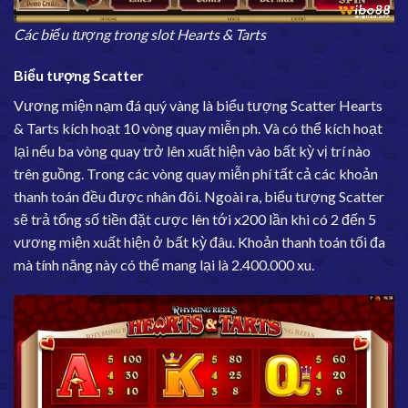
Các biểu tượng trong slot Hearts & Tarts
Biểu tượng Scatter
Vương miện nạm đá quý vàng là biểu tượng Scatter Hearts
& Tarts kích hoạt 10 vòng quay miễn ph. Và có thể kích hoạt
lại nếu ba vòng quay trở lên xuất hiện vào bất kỳ vị trí nào
trên guồng. Trong các vòng quay miễn phí tất cả các khoản
thanh toán đều được nhân đôi. Ngoài ra, biểu tượng Scatter
sẽ trả tổng số tiền đặt cược lên tới x200 lần khi có 2 đến 5
vương miện xuất hiện ở bất kỳ đâu. Khoản thanh toán tối đa
mà tính năng này có thể mang lại là 2.400.000 xu.