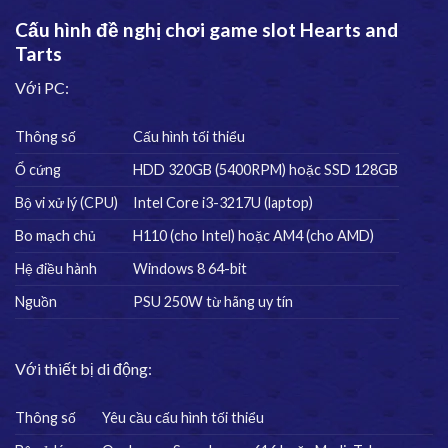
Cấu hình đề nghị chơi game slot Hearts and
Tarts
Với PC:
Thông số
Cấu hình tối thiểu
Ổ cứng
HDD 320GB (5400RPM) hoặc SSD 128GB
Bộ vi xử lý (CPU)
Intel Core i3-3217U (laptop)
Bo mạch chủ
H110 (cho Intel) hoặc AM4 (cho AMD)
Hệ điều hành
Windows 8 64-bit
Nguồn
PSU 250W từ hãng uy tín
Với thiết bị di động:
Thông số
Yêu cầu cấu hình tối thiểu