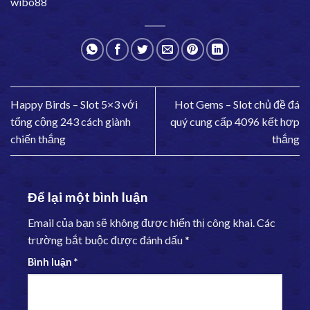
wibo88
Happy Birds – Slot 5×3 với
Hot Gems – Slot chủ đề đá
tổng cộng 243 cách giành
quý cung cấp 4096 kết hợp
chiến thắng
thắng
Để lại một bình luận
Email của bạn sẽ không được hiển thị công khai.
Các
trường bắt buộc được đánh dấu
*
Bình luận
*