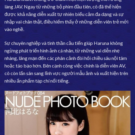
làng JAV. Ngay từ những bộ phim đầu tiên, cô đã thể hiện
được khả năng diễn xuất tự nhiên biểu cảm đa dạng và sự
nhập vai chân thật, điều hiếm thấy ở những diễn viên trẻ mới
vào nghề.
Sự chuyên nghiệp và tinh thần cầu tiến giúp Haruna không
ngừng phát triển hình ảnh cá nhân, từ những vai diễn nhẹ
nhàng, lãng mạn đến các phân cảnh đòi hỏi chiều sâu nội tâm
hoặc táo bạo hơn. Bên cạnh công việc chính là diễn viên AV,
cô còn lấn sân sang lĩnh vực người mẫu ảnh và xuất hiện trên
nhiều ấn phẩm tạp chí nổi tiếng.