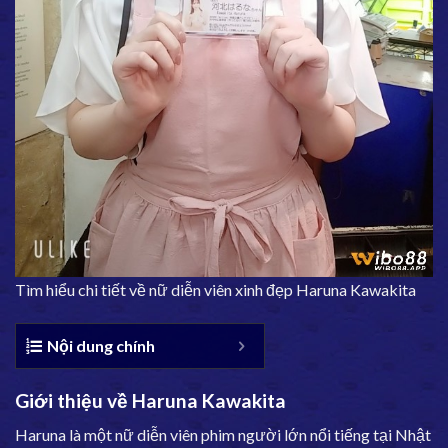
Tìm hiểu chi tiết về nữ diễn viên xinh đẹp Haruna Kawakita
Nội dung chính
Giới thiệu về Haruna Kawakita
Haruna là một nữ diễn viên phim người lớn nổi tiếng tại Nhật