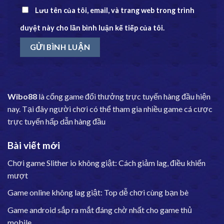
Lưu tên của tôi, email, và trang web trong trình
duyệt này cho lần bình luận kế tiếp của tôi.
Wibo88
là cổng game đổi thưởng trực tuyến hàng đầu hiện
nay. Tại đây người chơi có thể tham gia nhiều game cá cược
trực tuyến hấp dẫn hàng đầu
Bài viết mới
Chơi game Slither io không giật: Cách giảm lag, điều khiển
mượt
Game online không lag giật: Top dễ chơi cùng bạn bè
Game android sắp ra mắt đáng chờ nhất cho game thủ
mobile