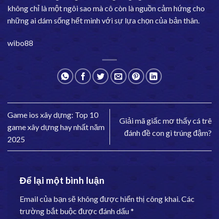
không chỉ là một ngôi sao mà cô còn là nguồn cảm hứng cho
những ai dám sống hết mình với sự lựa chọn của bản thân.
wibo88
Game ios xây dựng: Top 10
Giải mã giấc mơ thấy cá trê
game xây dựng hay nhất năm
đánh đề con gì trúng đậm?
2025
Để lại một bình luận
Email của bạn sẽ không được hiển thị công khai.
Các
trường bắt buộc được đánh dấu
*