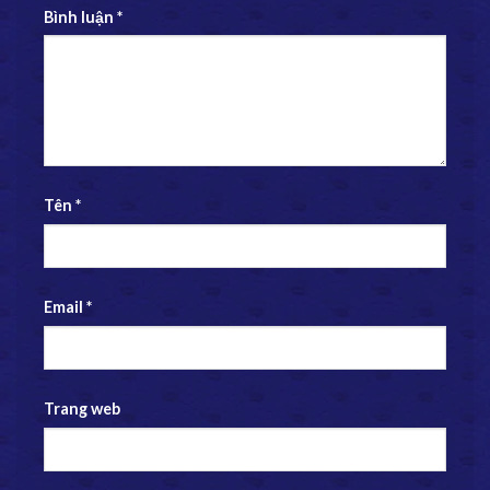
Bình luận
*
Tên
*
Email
*
Trang web