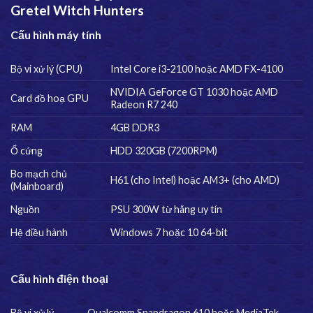
Gretel Witch Hunters
Cấu hình máy tính
Bộ vi xử lý (CPU)
Intel Core i3-2100 hoặc AMD FX-4100
NVIDIA GeForce GT 1030 hoặc AMD
Card đồ hoạ GPU
Radeon R7 240
RAM
4GB DDR3
Ổ cứng
HDD 320GB (7200RPM)
Bo mạch chủ
H61 (cho Intel) hoặc AM3+ (cho AMD)
(Mainboard)
Nguồn
PSU 300W từ hãng uy tín
Hệ điều hành
Windows 7 hoặc 10 64-bit
Cấu hình điện thoại
Bộ vi xử lý
Qualcomm Snapdragon 610 hoặc MediaTek