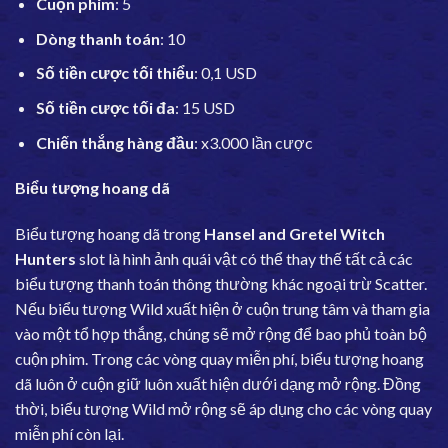
Cuộn phim
: 5
Dòng thanh toán
: 10
Số tiền cược tối thiểu
: 0,1 USD
Số tiền cược tối đa
: 15 USD
Chiến thắng hàng đầu
: x3.000 lần cược
Biểu tượng hoang dã
Biểu tượng hoang dã trong
Hansel and Gretel Witch
Hunters
slot là hình ảnh quái vật có thể thay thế tất cả các
biểu tượng thanh toán thông thường khác ngoại trừ Scatter.
Nếu biểu tượng Wild xuất hiện ở cuộn trung tâm và tham gia
vào một tổ hợp thắng, chúng sẽ mở rộng để bao phủ toàn bộ
cuộn phim. Trong các vòng quay miễn phí, biểu tượng hoang
dã luôn ở cuộn giữ luôn xuất hiện dưới dạng mở rộng. Đồng
thời, biểu tượng Wild mở rộng sẽ áp dụng cho các vòng quay
miễn phí còn lại.