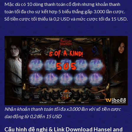
Mặc dù có 10 dòng thanh toán cố định nhưng khoản thanh
toán tối đa cho sự kết hợp 5 biểu thắng gấp 3.000 lần cược.
Số tiền cược tối thiểu là 0,2 USD và mức cược tối đa 15 USD.
Nhận khoản thanh toán tối đa x3.000 lần với số tiền cược
dao động từ 0,2 đến 15 USD
Cấu hình đề nghị & Link Download Hansel and