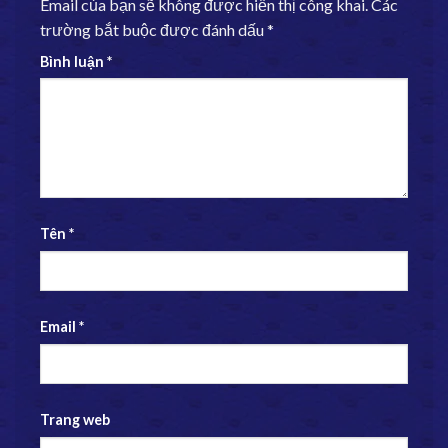
Email của bạn sẽ không được hiển thị công khai.
Các
trường bắt buộc được đánh dấu
*
Bình luận
*
Tên
*
Email
*
Trang web