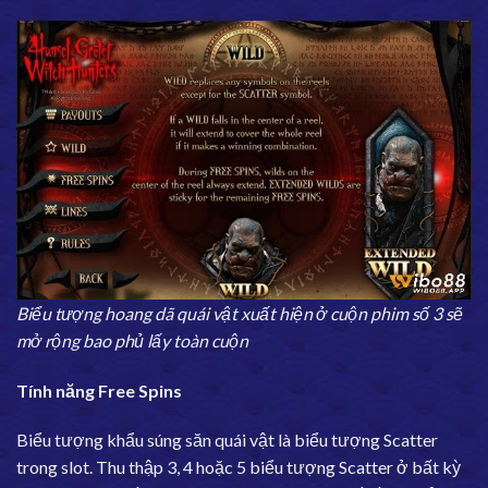
Biểu tượng hoang dã quái vật xuất hiện ở cuộn phim số 3 sẽ
mở rộng bao phủ lấy toàn cuộn
Tính năng Free Spins
Biểu tượng khẩu súng săn quái vật là biểu tượng Scatter
trong slot. Thu thập 3, 4 hoặc 5 biểu tượng Scatter ở bất kỳ