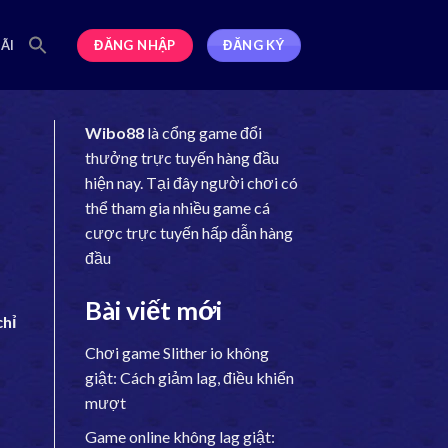
ĐĂNG NHẬP
ĐĂNG KÝ
ÃI
Wibo88
là cổng game đổi
thưởng trực tuyến hàng đầu
hiện nay. Tại đây người chơi có
thể tham gia nhiều game cá
cược trực tuyến hấp dẫn hàng
đầu
Bài viết mới
chỉ
Chơi game Slither io không
giật: Cách giảm lag, điều khiển
mượt
Game online không lag giật: