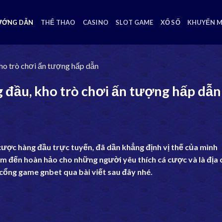
ỚNG DẪN
THỂ THAO
CASINO
SLOT GAME
XỔ SỐ
KHUYẾN M
ho trò chơi ấn tượng hấp dẫn
 đầu, kho trò chơi ấn tượng hấp dẫn
ược hàng đầu trực tuyến, đã dần khẳng định vị thế của mình
m đến hoàn hảo cho những người yêu thích cá cược và là địa 
ổng game gnbet qua bài viết sau đây nhé.