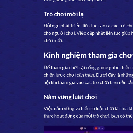
Trò chơi mới lạ
Đội ngũ phát triển lliên tục tạo ra các trò 
cho người chơi. Việc cập nhật liên tục giúp
chơi mới.
Kinh nghiệm tham gia chơi
Để tham gia chơi tại cổng game gnbet hiệu 
chiến lược chơi cẩn thận. Dưới đây là nhữn
hội khi tham gia vào các trò chơi trên nền tả
Nắm vững luật chơi
Việc nắm vững và hiểu rõ luật chơi là chìa k
thức hoạt động của mỗi trò chơi, bạn có thể