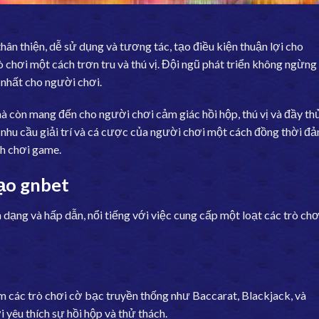
ân thiện, dễ sử dụng và tương tác, tạo điều kiện thuận lợi cho
 chơi một cách trơn tru và thú vị. Đội ngũ phát triển không ngừng
 nhất cho người chơi.
mà còn mang đến cho người chơi cảm giác hồi hộp, thú vị và đầy th
 nhu cầu giải trí và cá cược của người chơi một cách đồng thời đ
nh chơi game.
ạo gnbet
 dạng và hấp dẫn, nổi tiếng với việc cung cấp một loạt các trò chơ
các trò chơi cờ bạc truyền thống như Baccarat, Blackjack, và
i yêu thích sự hồi hộp và thử thách.