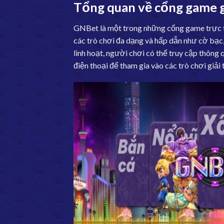
Tổng quan về cổng game 
GNBet là một trong những cổng game trực tu
các trò chơi đa dạng và hấp dẫn như cờ bạc, 
linh hoạt, người chơi có thể truy cập thông
điện thoại để tham gia vào các trò chơi giải 