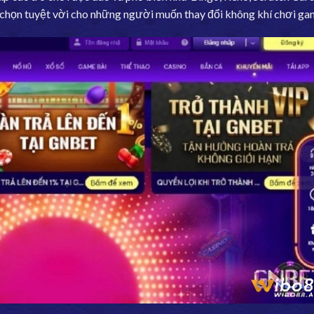
lựa chọn tuyệt vời cho những người muốn thay đổi không khí chơi ga