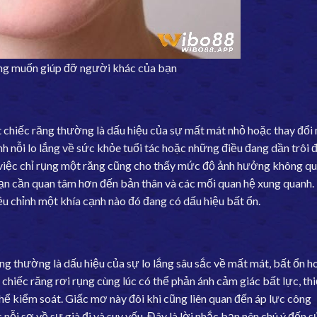
ong muốn giúp đỡ người khác của bạn
 chiếc răng thường là dấu hiệu của sự mất mát nhỏ hoặc thay đổi
h nỗi lo lắng về sức khỏe tuổi tác hoặc những điều đang dần trôi đ
 việc chỉ rụng một răng cũng cho thấy mức độ ảnh hưởng không q
ạn cần quan tâm hơn đến bản thân và các mối quan hệ xung quanh.
iều chỉnh một khía cạnh nào đó đang có dấu hiệu bất ổn.
ng thường là dấu hiệu của sự lo lắng sâu sắc về mất mát, bất ổn h
 chiếc răng rơi rụng cùng lúc có thể phản ánh cảm giác bất lực, th
hể kiểm soát. Giấc mơ này đôi khi cũng liên quan đến áp lực công
nỗi sợ về sự già đi và suy yếu. Đây là lời nhắc bạn nên chú ý đến 