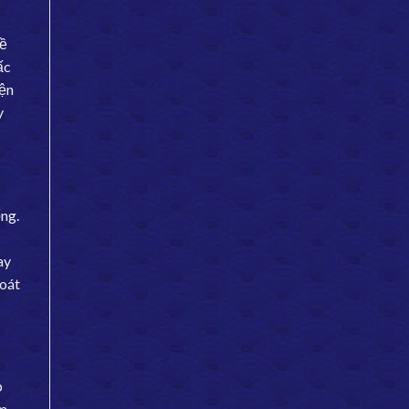
về
ấc
iện
y
ng.
ay
hoát
p
ảm