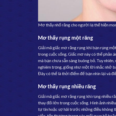
Mơ thấy nhổ răng cho người lạ thể hiện m
Mơ thấy rụng một răng
Giải mã giấc mơ răng rụng khi bạn rụng một
trong cuộc sống. Giấc mơ này có thể phản án
mà bạn chưa sẵn sàng buông bỏ. Tuy nhiên,
nghiêm trọng, giống như một lời nhắc nhở b
Đây có thể là thời điểm để bạn nhìn lại và đ
Mơ thấy rụng nhiều răng
Giải mã giấc mơ răng rụng khi rụng nhiều ră
thay đổi lớn trong cuộc sống. Hình ảnh nhiều
tự tin hoặc sợ hãi trước những điều không t
việc, tổn thương trong các mối quan hệ hoặc 