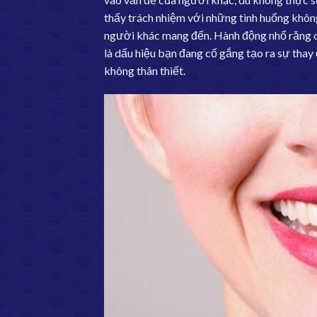
thấy trách nhiệm với những tình huống khôn
người khác mang đến. Hành động nhổ răng cũn
là dấu hiệu bạn đang cố gắng tạo ra sự thay
không thân thiết.