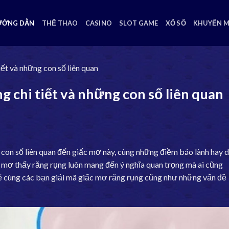
ỚNG DẪN
THỂ THAO
CASINO
SLOT GAME
XỔ SỐ
KHUYẾN M
iết và những con số liên quan
g chi tiết và những con số liên quan
 con số liên quan đến giấc mơ này, cùng những điềm báo lành hay 
mơ thấy răng rụng luôn mang đến ý nghĩa quan trọng mà ai cũng
 cùng các bạn giải mã giấc mơ răng rụng cũng như những vấn đề