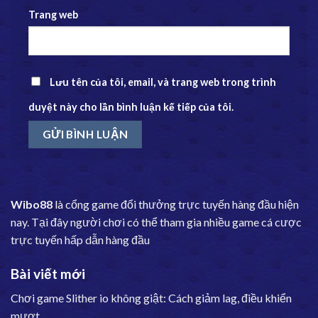
Trang web
Lưu tên của tôi, email, và trang web trong trình
duyệt này cho lần bình luận kế tiếp của tôi.
Wibo88
là cổng game đổi thưởng trực tuyến hàng đầu hiện
nay. Tại đây người chơi có thể tham gia nhiều game cá cược
trực tuyến hấp dẫn hàng đầu
Bài viết mới
Chơi game Slither io không giật: Cách giảm lag, điều khiển
mượt