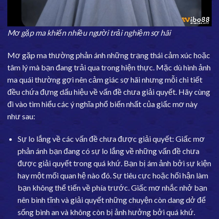
Mơ gặp ma khiến nhiều người trải nghiệm sợ hãi
Mơ gặp ma thường phản ánh những trạng thái cảm xúc hoặc
tâm lý mà bạn đang trải qua trong hiện thực. Mặc dù hình ảnh
ma quái thường gợi nên cảm giác sợ hãi nhưng mỗi chi tiết
đều chứa đựng dấu hiệu về vấn đề chưa giải quyết. Hãy cùng
đi vào tìm hiểu các ý nghĩa phổ biến nhất của giấc mơ này
như sau:
Sự lo lắng về các vấn đề chưa được giải quyết: Giấc mơ
phản ánh bạn đang có sự lo lắng về những vấn đề chưa
được giải quyết trong quá khứ. Bạn bị ám ảnh bởi sự kiện
hay một mối quan hệ nào đó. Sự tiêu cực hoặc hối hận làm
bạn không thể tiến về phía trước. Giấc mơ nhắc nhở bạn
nên bình tĩnh và giải quyết những chuyện còn dang dở để
sống bình an và không còn bị ảnh hưởng bởi quá khứ.