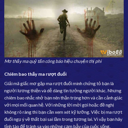
Mơ thấy ma quỷ tấn công báo hiệu chuyện thị phi
Chiêm bao thấy ma rượt đuổi
Giải mã giấc mơ gặp ma rượt đuổi mình chứng tỏ bạn là
người lương thiện và dễ dàng tin tưởng người khác. Nhưng
chiêm bao nhắc nhở bạn nên thận trọng hơn và cần cảnh giác
với mọi mối quan hệ. Với những lời mời gọi hoặc đề nghị
không rõ ràng thì bạn cần xem xét kỹ lưỡng. Việc bị ma rượt
đuổi ngụ ý về thất bại sai lầm trong tương lai. Vì vậy bạn hãy
tỉnh táo để tránh sa vào những cạm bẫy của cuộc sống.