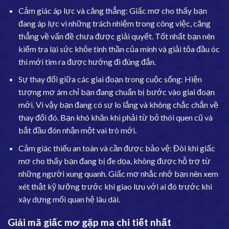
Cảm giác áp lực và căng thẳng: Giấc mơ cho thấy bạn
đang áp lực vì những trách nhiệm trong công việc, căng
thẳng về vấn đề chưa được giải quyết. Tốt nhất bạn nên
kiểm tra lại sức khỏe tinh thần của mình và giải tỏa đầu óc
thì mới tìm ra được hướng đi đúng đắn.
Sự thay đổi giữa các giai đoạn trong cuộc sống: Hiện
tượng mơ ám chỉ bạn đang chuẩn bị bước vào giai đoạn
mới. Vì vậy bạn đang có sự lo lắng và không chắc chắn về
thay đổi đó. Bạn khó khăn khi phải từ bỏ thói quen cũ và
bắt đầu đón nhận một vai trò mới.
Cảm giác thiếu an toàn và cần được bảo vệ: Đôi khi giấc
mơ cho thấy bạn đang bị đe dọa, không được hỗ trợ từ
những người xung quanh. Giấc mơ nhắc nhở bạn nên xem
xét thật kỹ lưỡng trước khi giao lưu với ai đó trước khi
xây dựng mối quan hệ lâu dài.
Giải mã giấc mơ gặp ma chi tiết nhất