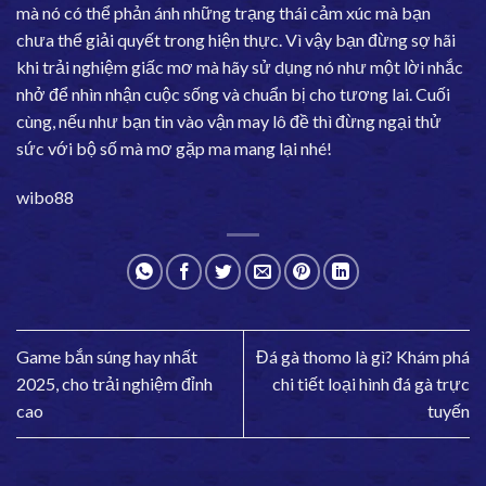
mà nó có thể phản ánh những trạng thái cảm xúc mà bạn
chưa thể giải quyết trong hiện thực. Vì vậy bạn đừng sợ hãi
khi trải nghiệm giấc mơ mà hãy sử dụng nó như một lời nhắc
nhở để nhìn nhận cuộc sống và chuẩn bị cho tương lai. Cuối
cùng, nếu như bạn tin vào vận may lô đề thì đừng ngại thử
sức với bộ số mà mơ gặp ma mang lại nhé!
wibo88
Game bắn súng hay nhất
Đá gà thomo là gì? Khám phá
2025, cho trải nghiệm đỉnh
chi tiết loại hình đá gà trực
cao
tuyến