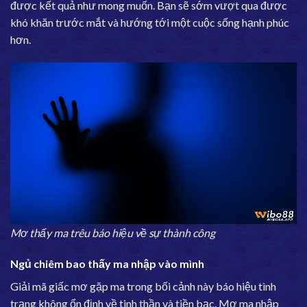
được kết quả như mong muốn. Bạn sẽ sớm vượt qua được
khó khăn trước mắt và hướng tới một cuộc sống hạnh phúc
hơn.
Mơ thấy ma trêu báo hiệu về sự thành công
Ngủ chiêm bao thấy ma nhập vào mình
Giải mã giấc mơ gặp ma trong bối cảnh này báo hiệu tình
trạng không ổn định về tinh thần và tiền bạc. Mơ ma nhập