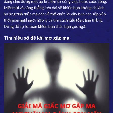
đang chịu đựng một áp lực lớn từ công việc hoặc cuộc sống.
Mệt mỏi và căng thẳng kéo dài sẽ khiến bạn không chỉ ảnh
hưởng tinh thần mà còn về thể chất. Vì vậy bạn nên sắp xếp
thời gian nghỉ ngơi hợp lý và tìm cách giải tỏa căng thẳng.
Đừng để sự lo toan khiến bản thân bạn gục ngã.
Tìm hiểu số đề khi mơ gặp ma