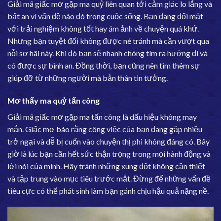
Giải mã giấc mơ gặp ma quỷ liên quan tới cảm giác lo lắng và
bất an vì vấn đề nào đó trong cuộc sống. Bạn đang đối mặt
với trải nghiệm không tốt hay ám ảnh về chuyện quá khứ.
Nhưng bạn tuyệt đối không được né tránh mà cần vượt qua
nỗi sợ hãi này. Khi đó bạn sẽ nhanh chóng tìm ra hướng đi và
có được sự bình an. Đồng thời, bạn cũng nên tìm thêm sự
giúp đỡ từ những người mà bản thân tin tưởng.
Mơ thấy ma quỷ tấn công
Giải mã giấc mơ gặp ma tấn công là dấu hiệu không may
mắn. Giấc mơ báo rằng công việc của bạn đang gặp nhiều
trở ngại và dễ bị cuốn vào chuyện thị phi không đáng có. Bây
giờ là lúc bạn cần hết sức thận trọng trong mọi hành động và
lời nói của mình. Hãy tránh những xung đột không cần thiết
và tập trung vào mục tiêu trước mắt. Đừng để những vấn đề
tiêu cực có thể phát sinh làm bạn gánh chịu hậu quả nặng nề.