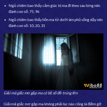
Ngủ chiêm bao thấy cảm giác bị ma đi theo sau lưng nên
đánh con số: 75, 96
Ngủ chiêm bao thấy hồn ma từ dưới âm phủ sống dậy nên
đánh con số: 10, 20, 31
Giải mã giấc mơ gặp ma có bộ số đề trúng lớn
Giải mã giấc mơ gặp ma không phải lúc nào cũng là điềm gở