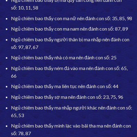
số: 10, 11, 58
Ngủ chiêm bao thấy con ma nữ nên đánh con số: 35, 85, 98
Ngủ chiêm bao thấy con ma nam nên đánh con số: 87, 89
Ngủ chiêm bao thấy người thân bị ma nhập nên đánh con
số: 97, 87, 67
Ngủ chiêm bao thấy nhà có ma nên đánh con số: 25
Ngủ chiêm bao thấy ném đá vào ma nên đánh con số: 65,
66
Ngủ chiêm bao thấy ma liên tục nên đánh con số: 44
Ngủ chiêm bao thấy sợ ma nên đánh con số: 23, 75, 96
Ngủ chiêm bao thấy ma nhập người khác nên đánh con số:
65, 53
Ngủ chiêm bao thấy mình lạc vào bãi tha ma nên đánh con
số: 78, 87