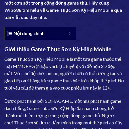
một cơn sốt trong cộng đồng game thủ. Hãy cùng
Wibo88
tìm hiểu về Game Thục Sơn Kỳ Hiệp Mobile qua
bài viết sau đây nhé.
Nội dung chính
Giới thiệu Game Thục Sơn Kỳ Hiệp Mobile
Game Thục Sơn Kỳ Hiệp Mobile là một tựa game thuộc thể
loại MMORPG (Nhập vai trực tuyến) với đồ họa 3D đẹp
mắt. Với chế độ chơi online, người chơi có thể tương tác và
giao tiếp với hàng triệu game thủ khác trên khắp thế giới. Độ
tuổi yêu cầu để tham gia vào cuộc phiêu lưu này là 12+.
Được phát hành bởi SOHAGAME, một nhà phát hành game
danh tiếng, Game Thục Sơn Kỳ Hiệp đã nhanh chóng trở
thành một hiện tượng trong cộng đồng game thủ. Người
chơi Thục Sơn sẽ được đắm mình trong một thế giới ảo đầy