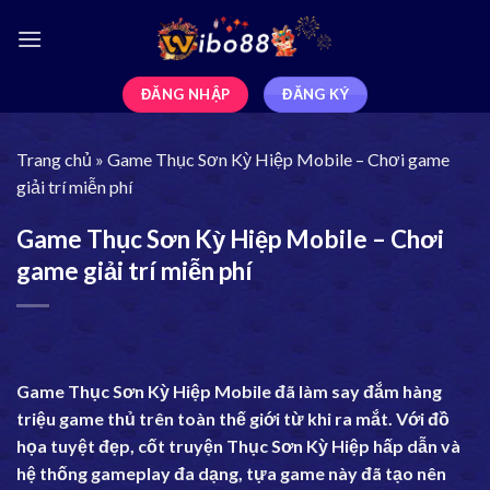
ĐĂNG NHẬP
ĐĂNG KÝ
Trang chủ
»
Game Thục Sơn Kỳ Hiệp Mobile – Chơi game
giải trí miễn phí
Game Thục Sơn Kỳ Hiệp Mobile – Chơi
game giải trí miễn phí
Game Thục Sơn Kỳ Hiệp Mobile đã làm say đắm hàng
triệu game thủ trên toàn thế giới từ khi ra mắt. Với đồ
họa tuyệt đẹp, cốt truyện Thục Sơn Kỳ Hiệp hấp dẫn và
hệ thống gameplay đa dạng, tựa game này đã tạo nên