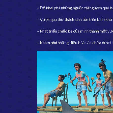
– Để khai phá những nguồn tài nguyên quý b
– Vượt qua thử thách sinh tồn trên biển khơ
– Phát triển chiếc bè của mình thành một vư
– Khám phá những điều bí ẩn ẩn chứa dưới lò