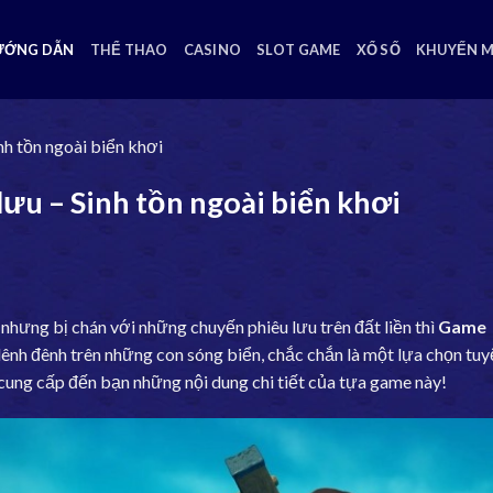
ỚNG DẪN
THỂ THAO
CASINO
SLOT GAME
XỔ SỐ
KHUYẾN M
nh tồn ngoài biển khơi
ưu – Sinh tồn ngoài biển khơi
 nhưng bị chán với những chuyến phiêu lưu trên đất liền thì
Game
ênh đênh trên những con sóng biển, chắc chắn là một lựa chọn tuy
cung cấp đến bạn những nội dung chi tiết của tựa game này!