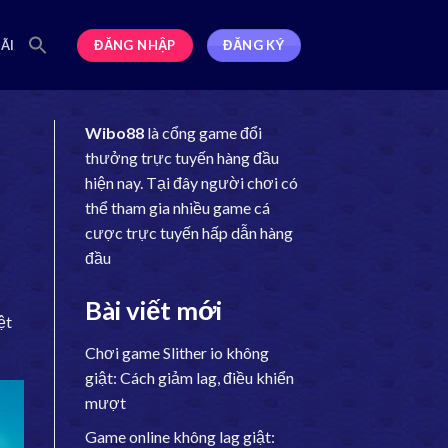
ĐĂNG NHẬP
ĐĂNG KÝ
ÃI
Wibo88
là cổng game đổi
thưởng trực tuyến hàng đầu
hiện nay. Tại đây người chơi có
thể tham gia nhiều game cá
cược trực tuyến hấp dẫn hàng
đầu
Bài viết mới
ệt
Chơi game Slither io không
giật: Cách giảm lag, điều khiển
mượt
Game online không lag giật: