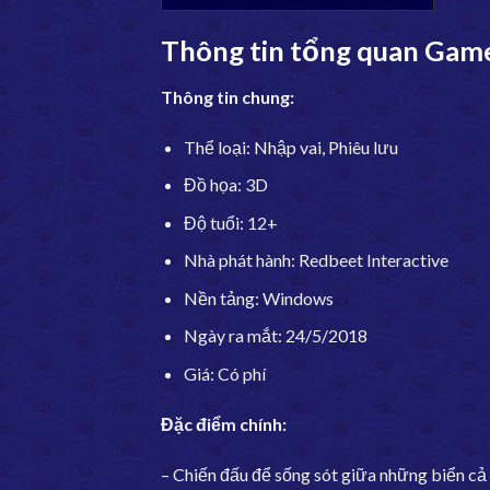
Thông tin tổng quan Gam
Thông tin chung:
Thể loại: Nhập vai, Phiêu lưu
Đồ họa: 3D
Độ tuổi: 12+
Nhà phát hành: Redbeet Interactive
Nền tảng: Windows
Ngày ra mắt: 24/5/2018
Giá: Có phí
Đặc điểm chính:
– Chiến đấu để sống sót giữa những biển cả