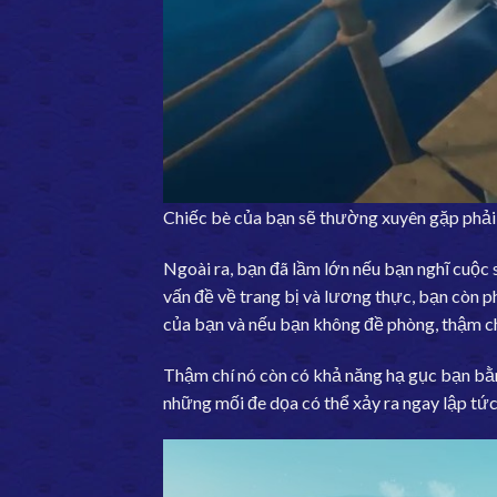
Chiếc bè của bạn sẽ thường xuyên gặp phả
Ngoài ra, bạn đã lầm lớn nếu bạn nghĩ cuộc 
vấn đề về trang bị và lương thực, bạn còn ph
của bạn và nếu bạn không đề phòng, thậm ch
Thậm chí nó còn có khả năng hạ gục bạn bằng
những mối đe dọa có thể xảy ra ngay lập tức