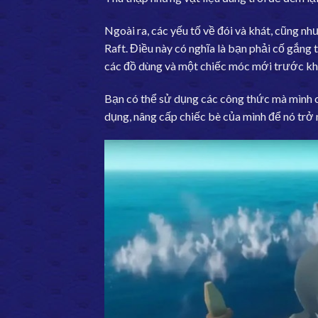
Ngoài ra, các yếu tố về đói và khát, cũng n
Raft. Điều này có nghĩa là bạn phải cố gắng 
các đồ dùng và một chiếc móc mới trước khi
Bạn có thể sử dụng các công thức mà mình có
dụng, nâng cấp chiếc bè của mình để nó trở 