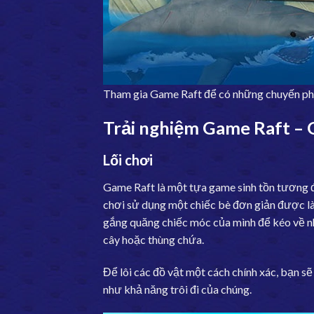
Tham gia Game Raft để có những chuyến phiê
Trải nghiệm Game Raft –
Lối chơi
Game Raft là một tựa game sinh tồn tương đố
chơi sử dụng một chiếc bè đơn giản được l
gắng quăng chiếc móc của mình để kéo về nhữ
cây hoặc thùng chứa.
Để lôi các đồ vật một cách chính xác, bạn s
như khả năng trôi đi của chúng.