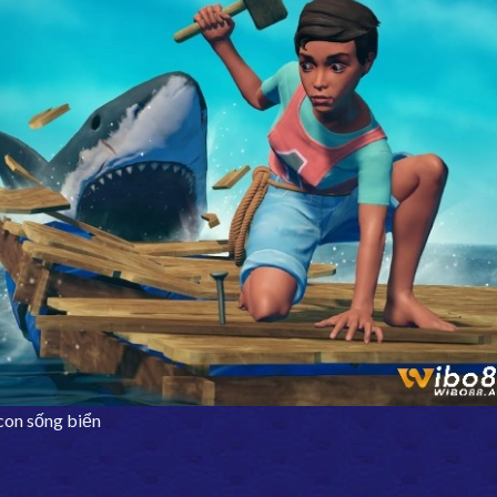
con sống biển