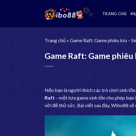
TRANG CHỦ
HƯ
Trang chủ
»
Game Raft: Game phiêu lưu – Si
Game Raft: Game phiêu l
Nếu bạn là người thích các trò chơi sinh tồn
Raft
– một tựa game sinh tồn cho phép bạn l
vời để thử sức. Bài viết sau đây,
Wibo88
sẽ 