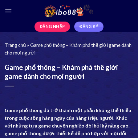
ĐĂNG NHẬP
ĐĂNG KÝ
Trang chủ
»
Game phổ thông – Khám phá thế giới game dành
cho mọi người
Game phổ thông – Khám phá thế giới
game dành cho mọi người
Game phổ thông đã trở thành một phần không thể thiếu
trong cuộc sống hàng ngày của hàng triệu người. Khác
với những tựa game chuyên nghiệp đòi hỏi kỹ năng cao,
game phổ thông được thiết kế để phù hợp với mọi đối