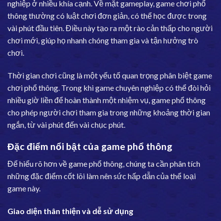
nghiệp ở nhiều khía cạnh. Về mặt gameplay, game chơi phổ
thông thường có luật chơi đơn giản, có thể học được trong
vài phút đầu tiên. Điều này tạo ra một rào cản thấp cho người
chơi mới, giúp họ nhanh chóng tham gia và tận hưởng trò
chơi.
Thời gian chơi cũng là một yếu tố quan trọng phân biệt game
chơi phổ thông. Trong khi game chuyên nghiệp có thể đòi hỏi
nhiều giờ liền để hoàn thành một nhiệm vụ, game phổ thông
cho phép người chơi tham gia trong những khoảng thời gian
ngắn, từ vài phút đến vài chục phút.
Đặc điểm nổi bật của game phổ thông
Để hiểu rõ hơn về game phổ thông, chúng ta cần phân tích
những đặc điểm cốt lõi làm nên sức hấp dẫn của thể loại
game này.
Giao diện thân thiện và dễ sử dụng