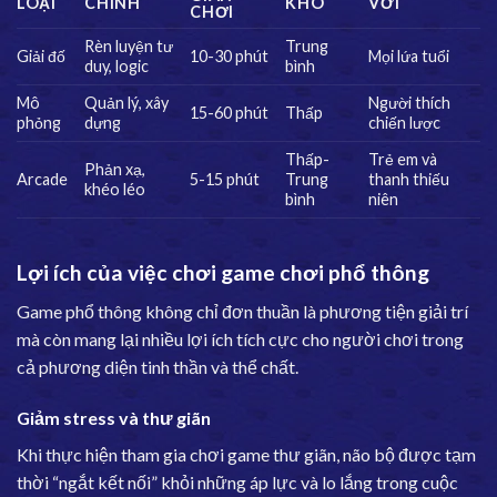
LOẠI
CHÍNH
KHÓ
VỚI
CHƠI
Rèn luyện tư
Trung
Giải đố
10-30 phút
Mọi lứa tuổi
duy, logic
bình
Mô
Quản lý, xây
Người thích
15-60 phút
Thấp
phỏng
dựng
chiến lược
Thấp-
Trẻ em và
Phản xạ,
Arcade
5-15 phút
Trung
thanh thiếu
khéo léo
bình
niên
Lợi ích của việc chơi game chơi phổ thông
Game phổ thông không chỉ đơn thuần là phương tiện giải trí
mà còn mang lại nhiều lợi ích tích cực cho người chơi trong
cả phương diện tinh thần và thể chất.
Giảm stress và thư giãn
Khi thực hiện tham gia chơi game thư giãn, não bộ được tạm
thời “ngắt kết nối” khỏi những áp lực và lo lắng trong cuộc