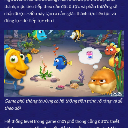
thành, mục tiêu tiếp theo cần đạt được và phần thưởng sẽ
nhận được. Điều này tạo ra cảm giác thành tựu liên tục và
động lực để tiếp tục chơi.
Game phổ thông thường có hệ thống tiến trình rõ ràng và dễ
theo dõi
Hệ thống level trong game chơi phổ thông cũng được thiết