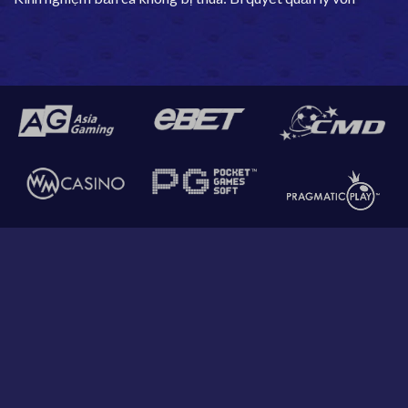
Wibo88 đã được ủy quyền và giám sát bởi chính phủ Philippines
PAGCOR từ ngày 02 tháng 02 năm 2022 © Bản quyền thuộc sử
hữu của Wibo88