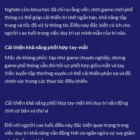
Nghiên cứu khoa học đã chỉ ra rằng việc chơi game chơi phổ
thông có thể giúp cải thiện trí nhớ ngắn hạn, khả năng tập
trung và tốc độ xử lý thông tin. Điều này đặc biệt có ích cho
người cao tuổi trong việc duy trì sự minh mẫn của trí não.
Cải thiện khả năng phối hợp tay-mắt
Mặc dù không phức tạp như game chuyên nghiệp, nhưng
game phổ thông vẫn đòi hỏi sự phối hợp giữa mắt và tay.
Việc luyện tập thường xuyên có thể cải thiện phản xạ và độ
chính xác trong các thao tác điều khiển.
Cải thiện khả năng phối hợp tay-mắt khi duy trì vận động
tinh cơ bản và thú vị
Đối với người cao tuổi, điều này đặc biệt quan trọng trong
việc duy trì khả năng vận động tinh và ngăn ngừa sự suy giảm