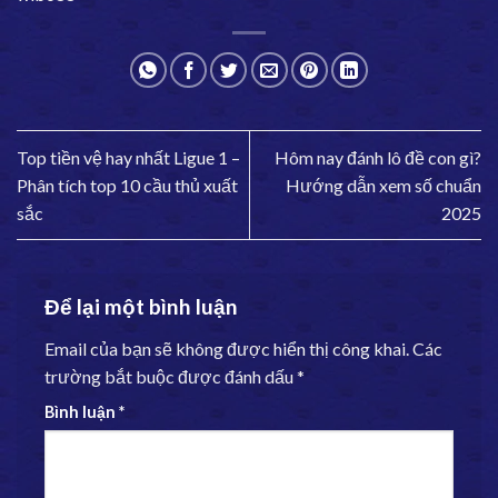
Top tiền vệ hay nhất Ligue 1 –
Hôm nay đánh lô đề con gì?
Phân tích top 10 cầu thủ xuất
Hướng dẫn xem số chuẩn
sắc
2025
Để lại một bình luận
Email của bạn sẽ không được hiển thị công khai.
Các
trường bắt buộc được đánh dấu
*
Bình luận
*