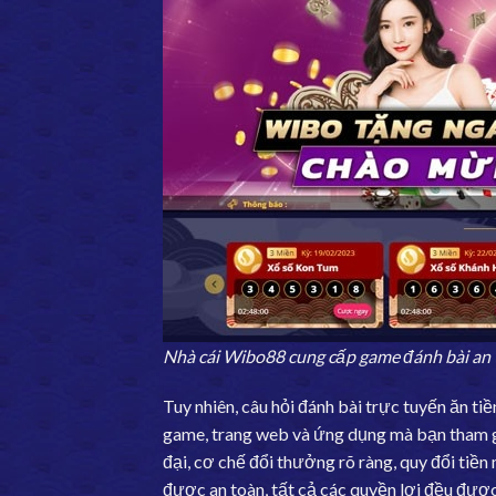
Nhà cái Wibo88 cung cấp game đánh bài an
Tuy nhiên, câu hỏi đánh bài trực tuyến ăn ti
game, trang web và ứng dụng mà bạn tham gi
đại, cơ chế đổi thưởng rõ ràng, quy đổi tiền
được an toàn, tất cả các quyền lợi đều đượ