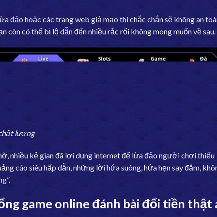
 lừa đảo hoặc các trang web giả mạo thì chắc chắn sẽ không an toà
bạn còn có thể bị lộ dẫn đến nhiều rắc rối không mong muốn về sau.
 chất lượng
, nhiều kẻ gian đã lợi dụng internet để lừa đảo người chơi thiếu
uảng cáo siêu hấp dẫn, những lời hứa suông, hứa hẹn say đắm, khô
ng”.
ổng game online đánh bài đổi tiền thật 