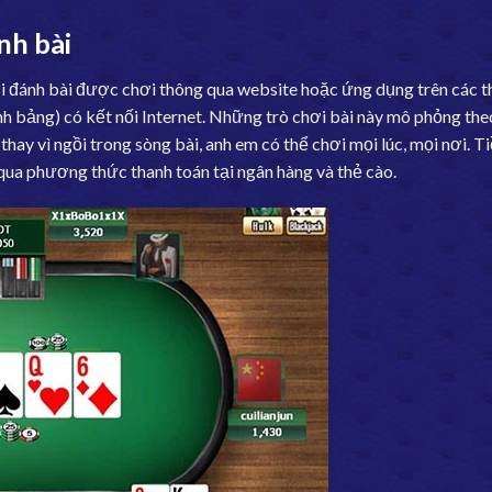
nh bài
hơi đánh bài được chơi thông qua website hoặc ứng dụng trên các t
ính bảng) có kết nối Internet. Những trò chơi bài này mô phỏng the
thay vì ngồi trong sòng bài, anh em có thể chơi mọi lúc, mọi nơi. T
qua phương thức thanh toán tại ngân hàng và thẻ cào.