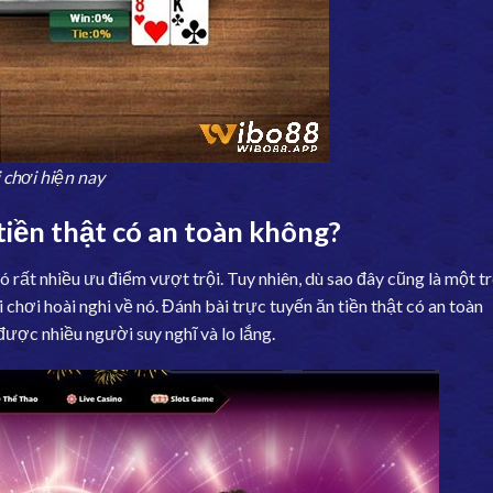
 chơi hiện nay
tiền thật có an toàn không?
 rất nhiều ưu điểm vượt trội. Tuy nhiên, dù sao đây cũng là một t
 chơi hoài nghi về nó.
Đánh bài trực tuyến ăn tiền
thật có an toàn
được nhiều người suy nghĩ và lo lắng.