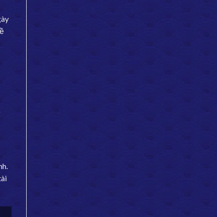
gày
đề