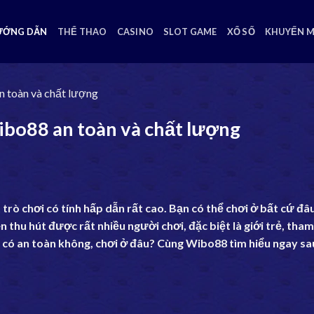
ỚNG DẪN
THỂ THAO
CASINO
SLOT GAME
XỔ SỐ
KHUYẾN M
n toàn và chất lượng
ibo88 an toàn và chất lượng
 trò chơi có tính hấp dẫn rất cao. Bạn có thể chơi ở bất cứ đâu
n thu hút được rất nhiều người chơi, đặc biệt là giới trẻ, tham
ến có an toàn không, chơi ở đâu? Cùng Wibo88 tìm hiểu ngay sa