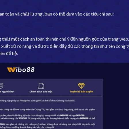
n toàn và chất lượng, bạn có thể dựa vào các tiêu chí sau:
hật một cách an toàn thì nên chú ý đến nguồn gốc của trang web.
xuất xứ rõ ràng và được điền đầy đủ các thông tin như tên công t
iên để hệ.