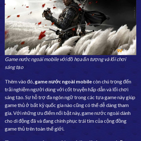
Game nước ngoài mobile với đồ họa ấn tượng và lối chơi
sáng tạo
Thêm vào đó,
game nước ngoài mobile
còn chú trọng đến
trải nghiệm người dùng với cốt truyện hấp dẫn và lối chơi
sáng tạo. Sự hỗ trợ đa ngôn ngữ trong các tựa game này giúp
game thủ ở bất kỳ quốc gia nào cũng có thể dễ dàng tham
gia. Với những ưu điểm nổi bật này, game nước ngoài dành
cho di động đã và đang chinh phục trái tim của cộng đồng
game thủ trên toàn thế giới.