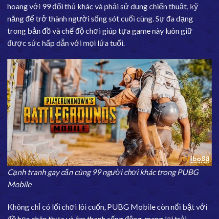
hoang với 99 đối thủ khác và phải sử dụng chiến thuật, kỹ
năng để trở thành người sống sót cuối cùng. Sự đa dạng
trong bản đồ và chế độ chơi giúp tựa game này luôn giữ
được sức hấp dẫn với mọi lứa tuổi.
Cạnh tranh gay cấn cùng 99 người chơi khác trong PUBG
Mobile
Không chỉ có lối chơi lôi cuốn, PUBG Mobile còn nổi bật với
đồ họa chân thực và âm thanh sống động, mang lại trải