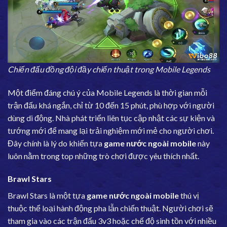
Chiến đấu đồng đội đầy chiến thuật trong Mobile Legends
Một điểm đáng chú ý của Mobile Legends là thời gian mỗi
trận đấu khá ngắn, chỉ từ 10 đến 15 phút, phù hợp với người
dùng di động. Nhà phát triển liên tục cập nhật các sự kiện và
tướng mới để mang lại trải nghiệm mới mẻ cho người chơi.
Đây chính là lý do khiến tựa
game nước ngoài mobile
này
luôn nằm trong top những trò chơi được yêu thích nhất.
Brawl Stars
Brawl Stars là một tựa
game nước ngoài mobile
thú vị
thuộc thể loại hành động pha lẫn chiến thuật. Người chơi sẽ
tham gia vào các trận đấu 3v3 hoặc chế độ sinh tồn với nhiều