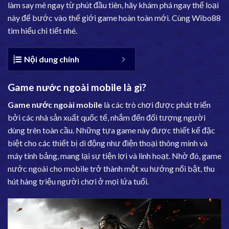
làm say mê ngay từ phút đầu tiên, hãy khám phá ngay thể loại
này để bước vào thế giới game hoàn toàn mới. Cùng
Wibo88
tìm hiểu chi tiết nhé.
Nội dung chính
Game nước ngoài mobile là gì?
Game nước ngoài mobile
là các trò chơi được phát triển
bởi các nhà sản xuất quốc tế, nhắm đến đối tượng người
dùng trên toàn cầu. Những tựa game này được thiết kế đặc
biệt cho các thiết bị di động như điện thoại thông minh và
máy tính bảng, mang lại sự tiện lợi và linh hoạt. Nhờ đó, game
nước ngoài cho mobile trở thành một xu hướng nổi bật, thu
hút hàng triệu người chơi ở mọi lứa tuổi.