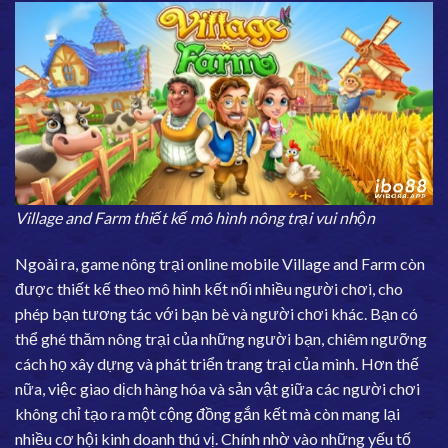
Village and Farm thiết kế mô hình nông trại vui nhộn
Ngoài ra, game nông trại online mobile Village and Farm còn
được thiết kế theo mô hình kết nối nhiều người chơi, cho
phép bạn tương tác với bạn bè và người chơi khác. Bạn có
thể ghé thăm nông trại của những người bạn, chiêm ngưỡng
cách họ xây dựng và phát triển trang trại của mình. Hơn thế
nữa, việc giao dịch hàng hóa và sản vật giữa các người chơi
không chỉ tạo ra một cộng đồng gắn kết mà còn mang lại
nhiều cơ hội kinh doanh thú vị. Chính nhờ vào những yếu tố