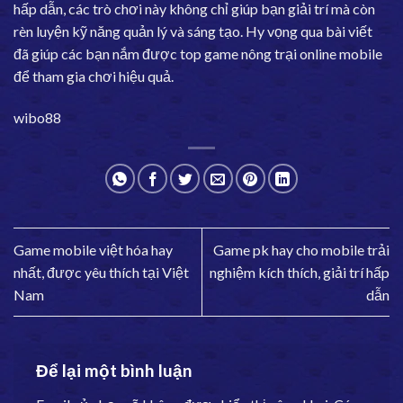
hấp dẫn, các trò chơi này không chỉ giúp bạn giải trí mà còn
rèn luyện kỹ năng quản lý và sáng tạo. Hy vọng qua bài viết
đã giúp các bạn nắm được top game nông trại online mobile
để tham gia chơi hiệu quả.
wibo88
Game mobile việt hóa hay
Game pk hay cho mobile trải
nhất, được yêu thích tại Việt
nghiệm kích thích, giải trí hấp
Nam
dẫn
Để lại một bình luận