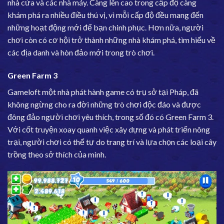
nhà cửa và các nhà máy. Càng lên cao trong cấp độ càng
khám phá ra nhiều điều thú vị, vì mỗi cấp độ đều mang đến
những hoạt động mới để bạn chinh phục. Hơn nữa, người
chơi còn có cơ hội trở thành những nhà khám phá, tìm hiểu về
các địa danh và hòn đảo mới trong trò chơi.
Green Farm 3
Gameloft một nhà phát hành game có trụ sở tại Pháp, đã
không ngừng cho ra đời những trò chơi độc đáo và được
đông đảo người chơi yêu thích, trong số đó có Green Farm 3.
Với cốt truyện xoay quanh việc xây dựng và phát triển nông
trại, người chơi có thể tự do trang trí và lựa chọn các loại cây
trồng theo sở thích của mình.