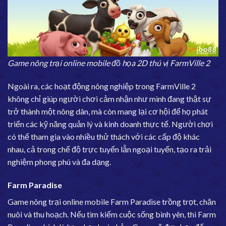
Game nông trại online mobile đồ họa 2D thú vị FarmVille 2
Ngoài ra, các hoạt động nông nghiệp trong FarmVille 2
không chỉ giúp người chơi cảm nhận như mình đang thật sự
trở thành một nông dân, mà còn mang lại cơ hội để họ phát
triển các kỹ năng quản lý và kinh doanh thực tế. Người chơi
có thể tham gia vào nhiều thử thách với các cấp độ khác
nhau, cả trong chế độ trực tuyến lẫn ngoại tuyến, tạo ra trải
nghiệm phong phú và đa dạng.
Farm Paradise
Game nông trại online mobile Farm Paradise trồng trọt, chăn
nuôi và thu hoạch. Nếu tìm kiếm cuộc sống bình yên, thì Farm