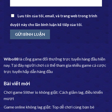
Lưu tên của tôi, email, và trang web trong trình
duyệt này cho lần bình luận kế tiếp của tôi.
Wibo88
là cổng game đổi thưởng trực tuyến hàng đầu hiện
nay. Tại đây người chơi có thể tham gia nhiều game cá cược
trực tuyến hấp dẫn hàng đầu
Bài viết mới
Chơi game Slither io không giật: Cách giảm lag, điều khiển
mượt
Game online không lag giật: Top dễ chơi cùng bạn bè