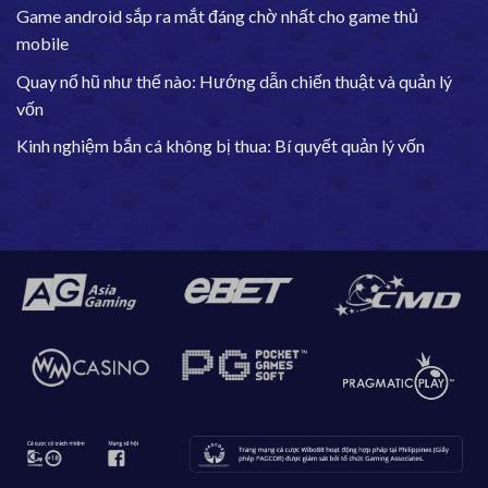
Game android sắp ra mắt đáng chờ nhất cho game thủ
mobile
Quay nổ hũ như thế nào: Hướng dẫn chiến thuật và quản lý
vốn
Kinh nghiệm bắn cá không bị thua: Bí quyết quản lý vốn