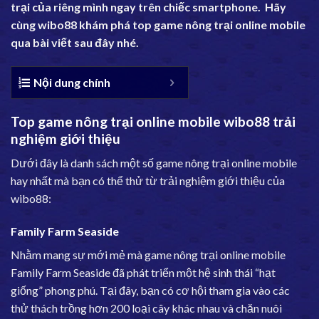
trại của riêng mình ngay trên chiếc smartphone. Hãy
cùng wibo88 khám phá top game nông trại online mobile
qua bài viết sau đây nhé.
Nội dung chính
Top game nông trại online mobile wibo88 trải
nghiệm giới thiệu
Dưới đây là danh sách một số game nông trại online mobile
hay nhất mà bạn có thể thử từ trải nghiệm giới thiệu của
wibo88:
Family Farm Seaside
Nhằm mang sự mới mẻ mà game nông trại online mobile
Family Farm Seaside đã phát triển một hệ sinh thái “hạt
giống” phong phú. Tại đây, bạn có cơ hội tham gia vào các
thử thách trồng hơn 200 loại cây khác nhau và chăn nuôi