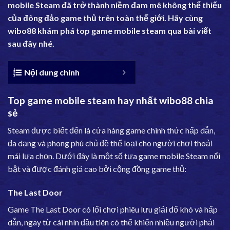
mobile Steam đã trở thành niềm đam mê không thể thiếu
của đông đảo game thủ trên toàn thế giới. Hãy cùng
wibo88
khám phá top game mobile steam qua bài viết
sau đây nhé.
Nội dung chính
Top game mobile steam hay nhất wibo88 chia
sẻ
Steam được biết đến là cửa hàng game chinh thức hấp dẫn,
đa dạng và phong phú chủ đề thể loại cho người chơi thoải
mái lựa chọn. Dưới đây là một số tựa game mobile Steam nổi
bật và được đánh giá cao bởi cộng đồng game thủ:
The Last Door
Game The Last Door có lối chơi phiêu lưu giải đố khó và hấp
dẫn, ngay từ cái nhìn đầu tiên có thể khiến nhiều người phải