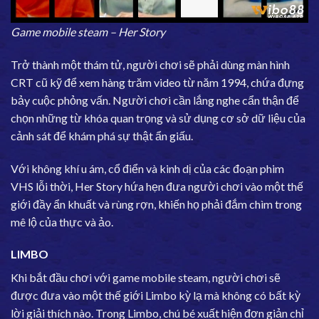
Game mobile steam – Her Story
Trở thành một thám tử, người chơi sẽ phải dùng màn hình
CRT cũ kỹ để xem hàng trăm video từ năm 1994, chứa đựng
bảy cuộc phỏng vấn. Người chơi cần lắng nghe cẩn thận để
chọn những từ khóa quan trọng và sử dụng cơ sở dữ liệu của
cảnh sát để khám phá sự thật ẩn giấu.
Với không khí u ám, cổ điển và kinh dị của các đoạn phim
VHS lỗi thời, Her Story hứa hẹn đưa người chơi vào một thế
giới đầy ẩn khuất và rùng rợn, khiến họ phải đắm chìm trong
mê lộ của thực và ảo.
LIMBO
Khi bắt đầu chơi với game mobile steam, người chơi sẽ
được đưa vào một thế giới Limbo kỳ lạ mà không có bất kỳ
lời giải thích nào. Trong Limbo, chú bé xuất hiện đơn giản chỉ