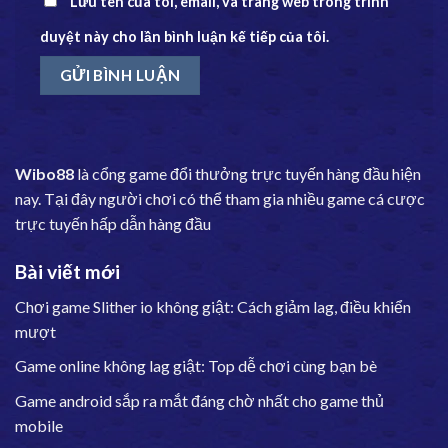
Lưu tên của tôi, email, và trang web trong trình
duyệt này cho lần bình luận kế tiếp của tôi.
Wibo88
là cổng game đổi thưởng trực tuyến hàng đầu hiện
nay. Tại đây người chơi có thể tham gia nhiều game cá cược
trực tuyến hấp dẫn hàng đầu
Bài viết mới
Chơi game Slither io không giật: Cách giảm lag, điều khiển
mượt
Game online không lag giật: Top dễ chơi cùng bạn bè
Game android sắp ra mắt đáng chờ nhất cho game thủ
mobile