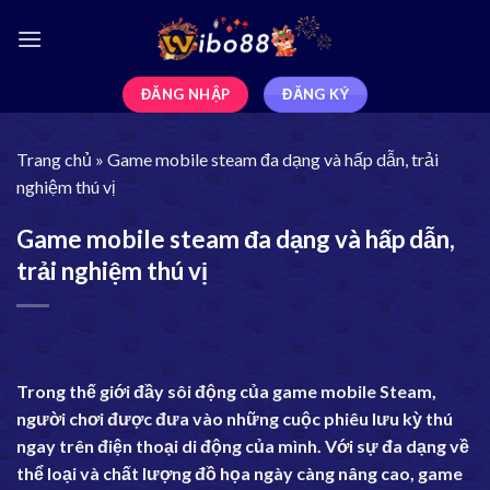
ĐĂNG NHẬP
ĐĂNG KÝ
Trang chủ
»
Game mobile steam đa dạng và hấp dẫn, trải
nghiệm thú vị
Game mobile steam đa dạng và hấp dẫn,
trải nghiệm thú vị
Trong thế giới đầy sôi động của game mobile Steam,
người chơi được đưa vào những cuộc phiêu lưu kỳ thú
ngay trên điện thoại di động của mình. Với sự đa dạng về
thể loại và chất lượng đồ họa ngày càng nâng cao, game