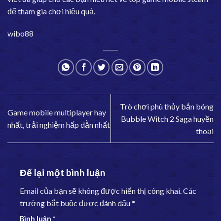
để tham gia chơi hiệu quả.
wibo88
Trò chơi phù thủy bắn bóng
Game mobile multiplayer hay
Bubble Witch 2 Saga huyền
nhất, trải nghiệm hấp dẫn nhất
thoại
Để lại một bình luận
Email của bạn sẽ không được hiển thị công khai.
Các
trường bắt buộc được đánh dấu
*
Bình luận
*