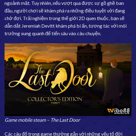
ngoảnh mặt. Tuy nhiên, nếu vượt qua được sự gồ ghề ban
đầu, người chơi sẽ khám phá ra những điều tuyệt vời đang
chờ đợi. Trải nghiệm trong thế giới 2D quen thuộc, bạn sẽ
dẫn dắt Jeremiah Devitt khám phá bí ẩn, tương tác với môi
trường xung quanh để tiến sâu vào câu chuyện.
Game mobile steam – The Last Door
Các câu đố trong game thường gắn với những yếu tố đời