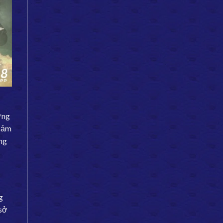
ứng
 cảm
ng
g
 sở