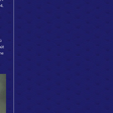
4.
g
ú
hút
me