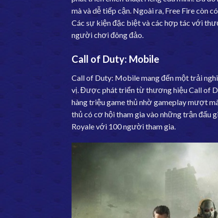
mà và dễ tiếp cận. Ngoài ra, Free Fire còn c
Các sự kiện đặc biệt và các hợp tác với thươ
người chơi đông đảo.
Call of Duty: Mobile
Call of Duty: Mobile mang đến một trải nghi
vị. Được phát triển từ thương hiệu Call of 
hàng triệu game thủ nhờ gameplay mượt mà
thủ có cơ hội tham gia vào những trận đấu gi
Royale với 100 người tham gia.