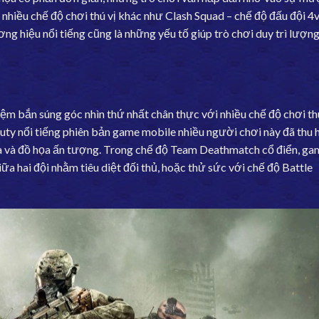
ó nhiều chế độ chơi thú vị khác như Clash Squad – chế độ đấu đội 4v
ng hiệu nổi tiếng cũng là những yếu tố giúp trò chơi duy trì lượn
ệm bắn súng góc nhìn thứ nhất chân thực với nhiều chế độ chơi th
Duty nổi tiếng phiên bản game mobile nhiều người chơi này đã thu 
 và đồ họa ấn tượng. Trong chế độ Team Deathmatch cổ điển, ga
ữa hai đội nhằm tiêu diệt đối thủ, hoặc thử sức với chế độ Battle