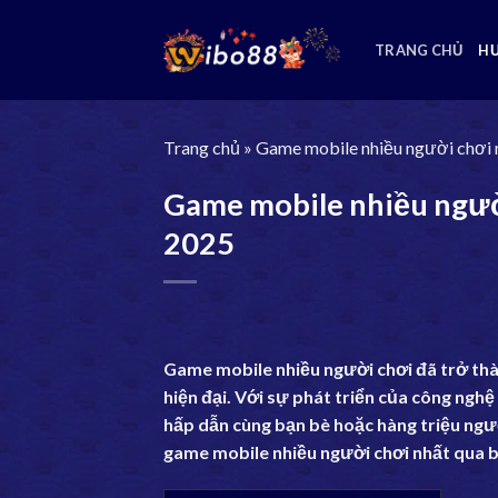
TRANG CHỦ
HƯ
Trang chủ
»
Game mobile nhiều người chơi n
Game mobile nhiều người
2025
Game mobile nhiều người chơi đã trở thàn
hiện đại. Với sự phát triển của công nghệ
hấp dẫn cùng bạn bè hoặc hàng triệu ngườ
game mobile nhiều người chơi nhất qua bà