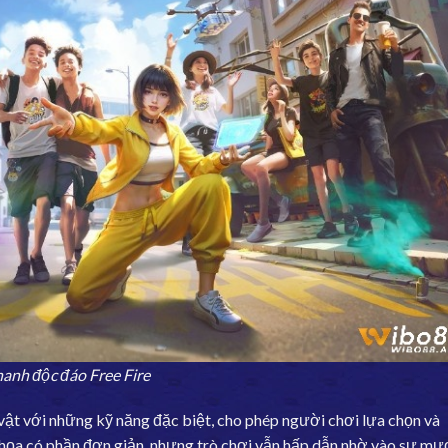
hanh độc đáo Free Fire
 vật với những kỹ năng đặc biệt, cho phép người chơi lựa chọn và
ồ họa có phần đơn giản, nhưng trò chơi vẫn hấp dẫn nhờ vào sự mư