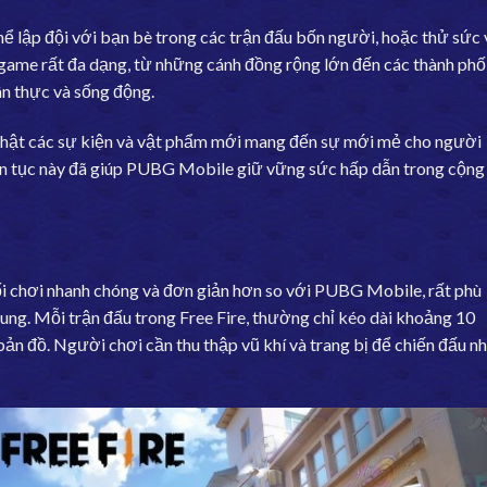
ể lập đội với bạn bè trong các trận đấu bốn người, hoặc thử sức 
game rất đa dạng, từ những cánh đồng rộng lớn đến các thành phố
ân thực và sống động.
nhật các sự kiện và vật phẩm mới mang đến sự mới mẻ cho người
 liên tục này đã giúp PUBG Mobile giữ vững sức hấp dẫn trong cộng
lối chơi nhanh chóng và đơn giản hơn so với PUBG Mobile, rất phù
rung. Mỗi trận đấu trong Free Fire, thường chỉ kéo dài khoảng 10
 bản đồ. Người chơi cần thu thập vũ khí và trang bị để chiến đấu 