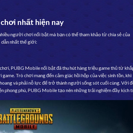
chơi nhất hiện nay
hiều người chơi nổi bật mà bạn có thể tham khảo từ chia sẻ của
 dẫn nhất thế giới:
hơi, PUBG Mobile nổi bật đã thu hút hàng triệu game thủ từ khắ
ới game. Trò chơi mang đến cảm giác hồi hộp của việc sinh tồn, khi
oang và phải nỗ lực để trở thành người sống sót cuối cùng. Với đ
iện phong phú, PUBG Mobile tạo nên những trải nghiệm đầy kịch tí