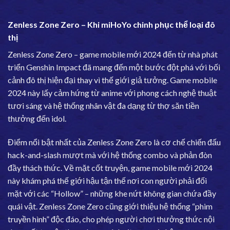
Zenless Zone Zero – Khi miHoYo chinh phục thể loại đô
thị
Zenless Zone Zero – game mobile mới 2024 đến từ nhà phát
triển Genshin Impact đã mang đến một bước đột phá với bối
cảnh đô thị hiện đại thay vì thế giới giả tưởng. Game mobile
2024 này lấy cảm hứng từ anime với phong cách nghệ thuật
tươi sáng và hệ thống nhân vật đa dạng từ thợ săn tiền
thưởng đến idol.
Điểm nổi bật nhất của Zenless Zone Zero là cơ chế chiến đấu
hack-and-slash mượt mà với hệ thống combo và phản đòn
đầy thách thức. Về mặt cốt truyện, game mobile mới 2024
này khám phá thế giới hậu tận thế nơi con người phải đối
mặt với các “Hollow” – những khe nứt không gian chứa đầy
quái vật. Zenless Zone Zero cũng giới thiệu hệ thống “phim
truyền hình” độc đáo, cho phép người chơi thưởng thức nội