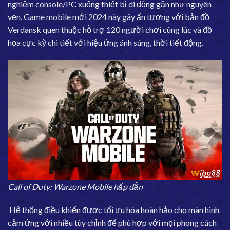
nghiệm console/PC xuống thiết bị di động gần như nguyên
vẹn. Game mobile mới 2024 này gây ấn tượng với bản đồ
Verdansk quen thuộc hỗ trợ 120 người chơi cùng lúc và đồ
họa cực kỳ chi tiết với hiệu ứng ánh sáng, thời tiết động.
Call of Duty: Warzone Mobile hấp dẫn
Hệ thống điều khiển được tối ưu hóa hoàn hảo cho màn hình
cảm ứng với nhiều tùy chỉnh để phù hợp với mọi phong cách