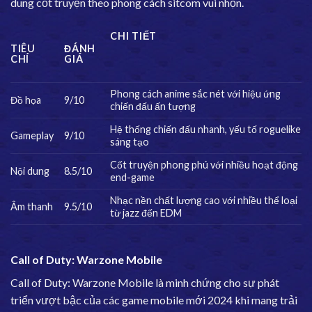
dung cốt truyện theo phong cách sitcom vui nhộn.
CHI TIẾT
TIÊU
ĐÁNH
CHÍ
GIÁ
Phong cách anime sắc nét với hiệu ứng
Đồ họa
9/10
chiến đấu ấn tượng
Hệ thống chiến đấu nhanh, yếu tố roguelike
Gameplay
9/10
sáng tạo
Cốt truyện phong phú với nhiều hoạt động
Nội dung
8.5/10
end-game
Nhạc nền chất lượng cao với nhiều thể loại
Âm thanh
9.5/10
từ jazz đến EDM
Call of Duty: Warzone Mobile
Call of Duty: Warzone Mobile là minh chứng cho sự phát
triển vượt bậc của các game mobile mới 2024 khi mang trải