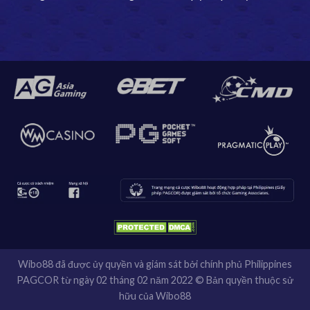
Wibo88 đã được ủy quyền và giám sát bởi chính phủ Philippines
PAGCOR từ ngày 02 tháng 02 năm 2022 © Bản quyền thuộc sử
hữu của Wibo88