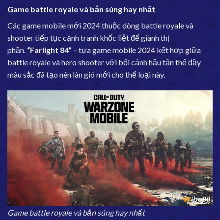
Game battle royale và bắn súng hay nhất
Các game mobile mới 2024 thuộc dòng battle royale và
shooter tiếp tục cạnh tranh khốc liệt để giành thị
phần.
“Farlight 84”
– tựa game mobile 2024 kết hợp giữa
battle royale và hero shooter với bối cảnh hậu tận thế đầy
màu sắc đã tạo nên làn gió mới cho thể loại này.
Game battle royale và bắn súng hay nhất