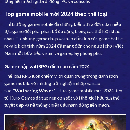
tảng liền mạch giữa di động, PC và console.
Top game mobile mới 2024 theo thể loại
Thị trường game mobile đã chứng kiến sự ra đời của nhiều
tựa game đột phá, phân bổ đa dạng trong các thể loại khác
nhau. Từ những game nhập vai hấp dẫn đến các
game ba
ttle
royale kịch tính, năm 2024 đã mang đến cho người chơi Việt
Nam một bữa tiệc visual và gameplay phong phú.
Game nhập vai (RPG) đỉnh cao năm 2024
Thể loại RPG luôn chiếm vị trí quan trọng trong danh sách
game mobile với những trải nghiệm nhập vai sâu
sắc.
“Wuthering Waves”
– tựa game mobile mới 2024 đến
từ Kuro Games đã tạo nên cơn sốt với thế giới hậu tận thế
tuyệt đẹp và hệ thống chiến đấu hành động liền mạch.