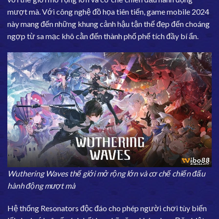
mượt mà. Với công nghệ đồ họa tiên tiến, game mobile 2024
này mang đến những khung cảnh hậu tận thế đẹp đến choáng
ngợp từ sa mạc khô cằn đến thành phố phế tích đầy bí ẩn.
Wuthering Waves thế giới mở rộng lớn và cơ chế chiến đấu
hành động mượt mà
Hệ thống Resonators độc đáo cho phép người chơi tùy biến