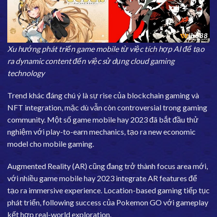
Xu hướng phát triển game mobile từ việc tích hợp AI để tạo
ra dynamic content đến việc sử dụng cloud gaming
technology
Trend khác đáng chú ý là sự rise của blockchain gaming và
NFT integration, mặc dù vẫn còn controversial trong gaming
community. Một số game mobile hay 2023 đã bắt đầu thử
nghiệm với play-to-earn mechanics, tạo ra new economic
model cho mobile gaming.
Augmented Reality (AR) cũng đang trở thành focus area mới,
với nhiều game mobile hay 2023 integrate AR features để
tạo ra immersive experience. Location-based gaming tiếp tục
phát triển, following success của Pokemon GO với gameplay
kết hợp real-world exploration.