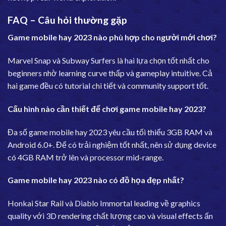
FAQ – Câu hỏi thường gặp
Game mobile hay 2023 nào phù hợp cho người mới chơi?
Marvel Snap và Subway Surfers là hai lựa chọn tốt nhất cho
beginners nhờ learning curve thấp và gameplay intuitive. Cả
hai game đều có tutorial chi tiết và community support tốt.
Cấu hình nào cần thiết để chơi game mobile hay 2023?
Đa số game mobile hay 2023 yêu cầu tối thiểu 3GB RAM và
Android 6.0+. Để có trải nghiệm tốt nhất, nên sử dụng device
có 4GB RAM trở lên và processor mid-range.
Game mobile hay 2023 nào có đồ họa đẹp nhất?
Honkai Star Rail và Diablo Immortal leading về graphics
quality với 3D rendering chất lượng cao và visual effects ấn