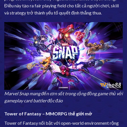
Điều này tạo ra fair playing field cho tất cả người chơi, skill
và strategy trở thành yếu tố quyết định thắng thua.
Marvel Snap mang đến cơn sốt trong cộng đồng game thủ với
gameplay card battler độc đáo
Tower of Fantasy – MMORPG thế giới mở
Tower of Fantasy nổi bật với open-world environment rộng