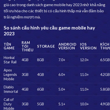
giá cao trong danh sách game mobile hay 2023 nhờ khả năng
tối ưu hóa cho các thiết bị có cấu hình thấp mà vẫn đảm bảo
trải nghiệm mượt mà.
So sánh cấu hình yêu cầu game mobile hay
2023
RAM
TÊN
ANDROID
IOS
KÍCH
TỐI
STORAGE
GAME
VERSION
VERSION
THƯ
THIỂU
Honkai
4GB
8GB
7.0+
12.0+
6.5GB
Star Rail
Apex
Legends
3GB
4GB
6.0+
11.0+
4.2GB
Mobile
Diablo
4GB
6GB
5.0+
11.0+
5.8GB
Immortal
Call of
Duty
3GB
5GB
5.1+
10.0+
4.9GB
Mobile