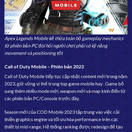
Apex Legends Mobile kế thừa toàn bộ gameplay mechanics
từ phiên bản PC đòi hỏi người chơi phải có kỹ năng
movement và positioning tốt
Call of Duty Mobile – Phiên bản 2023
Call of Duty Mobile tiếp tục cập nhật content mới trong năm
2023, giữ vững vị thế trong
top game mobile
hay . Game bổ
sung thêm nhiều mode mới, weapon mới và map kinh điển từ
các phiên bản PC/Console trước đây.
Season mới của COD Mobile 2023 tập trung vào việc cải
thiện graphics engine và tối ưu hóa performance trên các
thiết bị mid-range. Hệ thống ranking được redesign để tạo