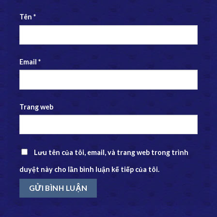
Tên
*
Email
*
Trang web
Lưu tên của tôi, email, và trang web trong trình
duyệt này cho lần bình luận kế tiếp của tôi.