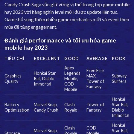
Candy Crush Saga vẫn giữ vững vị thế trong top game mobile
hay 2023 với hàng nghìn level mới được update liên tục.
Game bổ sung thêm nhiều game mechanics mới và event theo
mùa để tăng engagement.
Đánh giá performance và tối ưu hóa game
mobile hay 2023
TIÊU CHÍ
EXCELLENT
GOOD
AVERAGE
POOR
Apex
Free Fire
Honkai Star
Legends
Graphics
MAX,
Subway
Rail, Diablo
Mobile,
Quality
Tower of
Surfers
Immortal
COD
Fantasy
Mobile
Honkai
Battery
Marvel Snap,
Clash
Tower of
Star Rail,
Optimization
Candy Crush
Royale
Fantasy
Diablo
Immortal
Honkai
Clash
COD
Marvel Snap,
Star Rail,
Storage
Royale,
Mobile,