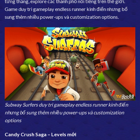
từng tháng, explore các thành phố nổi tiếng trên thế giới.
Game duy trì gameplay endless runner kinh điển nhưng bổ
sung thêm nhiều power-ups và customization options.
Subway Surfers duy trì gameplay endless runner kinh điển
nhưng bổ sung thêm nhiều power-ups và customization
options
Candy Crush Saga – Levels mới