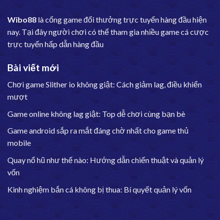
Wibo88
là cổng game đổi thưởng trực tuyến hàng đầu hiện
nay. Tại đây người chơi có thể tham gia nhiều game cá cược
trực tuyến hấp dẫn hàng đầu
Bài viết mới
Chơi game Slither io không giật: Cách giảm lag, điều khiển
mượt
Game online không lag giật: Top dễ chơi cùng bạn bè
Game android sắp ra mắt đáng chờ nhất cho game thủ
mobile
Quay nổ hũ như thế nào: Hướng dẫn chiến thuật và quản lý
vốn
Kinh nghiệm bắn cá không bị thua: Bí quyết quản lý vốn