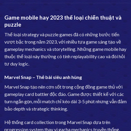
Game mobile hay 2023 thể loại chiến thuật và
puzzle
Thể loại strategy và puzzle games đã có những bước tiến
vượt bậc trong năm 2023, với nhiều tựa game sáng tạo về
gameplay mechanics và storytelling. Những game mobile hay
thuộc thể loại này thường có tính replayability cao và đòi hỏi
tư duy logic.
Marvel Snap – Thẻ bài siêu anh hùng
Marvel Snap tạo nên cơn sốt trong cộng đồng game thủ với
gameplay card battler độc đáo. Game được thiết kế với các
turn ngắn gọn, mỗi match chỉ kéo dài 3-5 phút nhưng vẫn đảm
bảo depth và strategic thinking.
Hệ thống card collection trong Marvel Snap dựa trên
progression system thay vì gacha mechanics truyền thống.