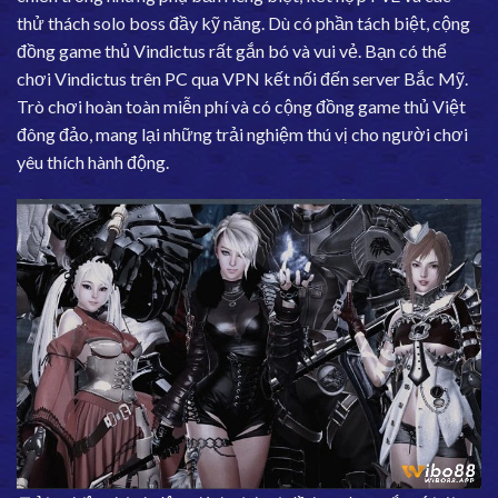
thử thách solo boss đầy kỹ năng. Dù có phần tách biệt, cộng
đồng game thủ Vindictus rất gắn bó và vui vẻ. Bạn có thể
chơi Vindictus trên PC qua VPN kết nối đến server Bắc Mỹ.
Trò chơi hoàn toàn miễn phí và có cộng đồng game thủ Việt
đông đảo, mang lại những trải nghiệm thú vị cho người chơi
yêu thích hành động.