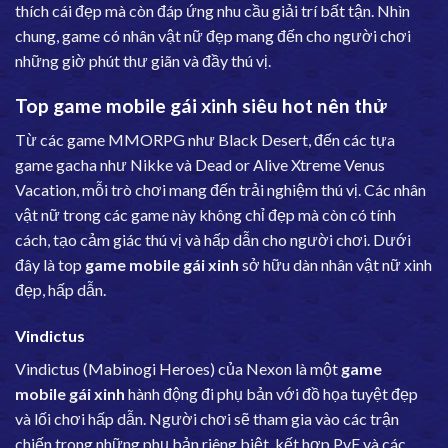
thích cái đẹp mà còn đáp ứng nhu cầu giải trí bất tận. Nhìn
chung, game có nhân vật nữ đẹp mang đến cho người chơi
những giờ phút thư giãn và đầy thú vị.
Top game mobile gái xinh siêu hot nên thử
Từ các game MMORPG như Black Desert, đến các tựa
game gacha như Nikke và Dead or Alive Xtreme Venus
Vacation, mỗi trò chơi mang đến trải nghiệm thú vị. Các nhân
vật nữ trong các game này không chỉ đẹp mà còn có tính
cách, tạo cảm giác thú vị và hấp dẫn cho người chơi. Dưới
đây là top
game mobile gái xinh
sở hữu dàn nhân vật nữ xinh
đẹp, hấp dẫn.
Vindictus
Vindictus (Mabinogi Heroes) của Nexon là một
game
mobile gái xinh
hành động đi phụ bản với đồ họa tuyệt đẹp
và lối chơi hấp dẫn. Người chơi sẽ tham gia vào các trận
chiến trong những phụ bản riêng biệt, kết hợp PvE và các