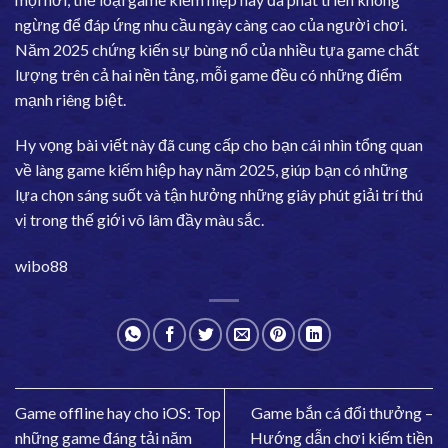
ngừng để đáp ứng nhu cầu ngày càng cao của người chơi.
Năm 2025 chứng kiến sự bùng nổ của nhiều tựa game chất
lượng trên cả hai nền tảng, mỗi game đều có những điểm
mạnh riêng biệt.
Hy vọng bài viết này đã cung cấp cho bạn cái nhìn tổng quan
về làng game kiếm hiệp hay năm 2025, giúp bạn có những
lựa chọn sáng suốt và tận hưởng những giây phút giải trí thú
vị trong thế giới võ lâm đầy màu sắc.
wibo88
Game offline hay cho iOS: Top
Game bắn cá đổi thưởng –
những game đáng tải năm
Hướng dẫn chơi kiếm tiền