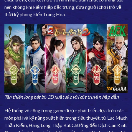
nên không khí kiếm hiệp đặc trưng, đưa người chơi trở về
thời kỳ phong kiến Trung Hoa.
Tân thiên long bát bộ 3D xuất sắc với cốt truyện hấp dẫn
Hệ thống võ công trong game được phát triển dựa trên các
môn phái và kỹ năng xuất hiện trong tiểu thuyết, từ Lục Mạch
Thần Kiếm, Hàng Long Thập Bát Chưởng đến Dịch Cân Kinh.