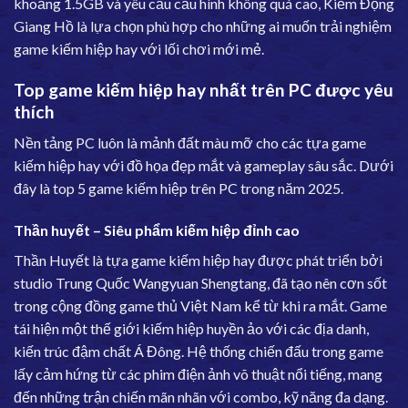
khoảng 1.5GB và yêu cầu cấu hình không quá cao, Kiếm Động
Giang Hồ là lựa chọn phù hợp cho những ai muốn trải nghiệm
game kiếm hiệp hay với lối chơi mới mẻ.
Top game kiếm hiệp hay nhất trên PC được yêu
thích
Nền tảng PC luôn là mảnh đất màu mỡ cho các tựa game
kiếm hiệp hay với đồ họa đẹp mắt và gameplay sâu sắc. Dưới
đây là top 5 game kiếm hiệp trên PC trong năm 2025.
Thần huyết – Siêu phẩm kiếm hiệp đỉnh cao
Thần Huyết là tựa game kiếm hiệp hay được phát triển bởi
studio Trung Quốc Wangyuan Shengtang, đã tạo nên cơn sốt
trong cộng đồng game thủ Việt Nam kể từ khi ra mắt. Game
tái hiện một thế giới kiếm hiệp huyền ảo với các địa danh,
kiến trúc đậm chất Á Đông. Hệ thống chiến đấu trong game
lấy cảm hứng từ các phim điện ảnh võ thuật nổi tiếng, mang
đến những trận chiến mãn nhãn với combo, kỹ năng đa dạng.