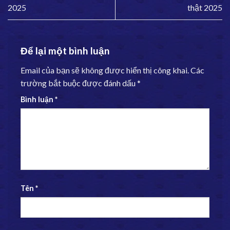
2025
thật 2025
Để lại một bình luận
Email của bạn sẽ không được hiển thị công khai.
Các
trường bắt buộc được đánh dấu
*
Bình luận
*
Tên
*