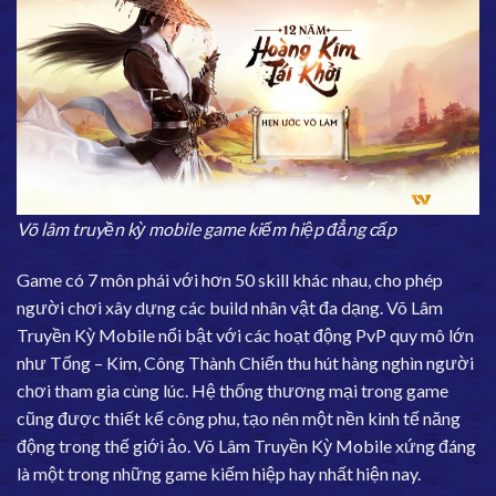
Võ lâm truyền kỳ mobile game kiếm hiệp đẳng cấp
Game có 7 môn phái với hơn 50 skill khác nhau, cho phép
người chơi xây dựng các build nhân vật đa dạng. Võ Lâm
Truyền Kỳ Mobile nổi bật với các hoạt động PvP quy mô lớn
như Tống – Kim, Công Thành Chiến thu hút hàng nghìn người
chơi tham gia cùng lúc. Hệ thống thương mại trong game
cũng được thiết kế công phu, tạo nên một nền kinh tế năng
động trong thế giới ảo. Võ Lâm Truyền Kỳ Mobile xứng đáng
là một trong những game kiếm hiệp hay nhất hiện nay.