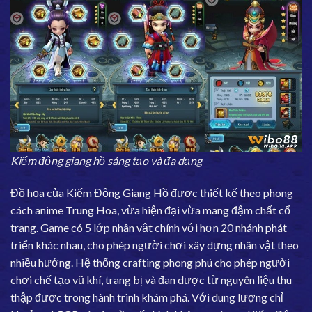
Kiếm động giang hồ sáng tạo và đa dạng
Đồ họa của Kiếm Động Giang Hồ được thiết kế theo phong
cách anime Trung Hoa, vừa hiện đại vừa mang đậm chất cổ
trang. Game có 5 lớp nhân vật chính với hơn 20 nhánh phát
triển khác nhau, cho phép người chơi xây dựng nhân vật theo
nhiều hướng. Hệ thống crafting phong phú cho phép người
chơi chế tạo vũ khí, trang bị và đan dược từ nguyên liệu thu
thập được trong hành trình khám phá. Với dung lượng chỉ