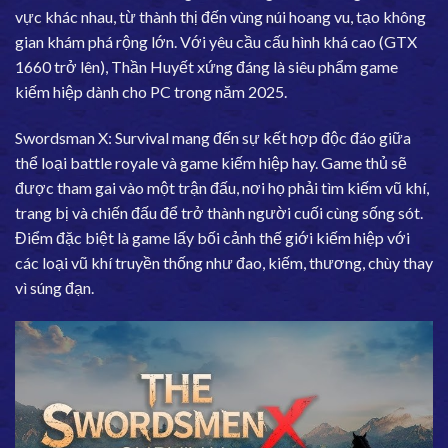
vực khác nhau, từ thành thị đến vùng núi hoang vu, tạo không
gian khám phá rộng lớn. Với yêu cầu cấu hình khá cao (G
TX
1
660 trở lên), Thần Huyết xứng đáng là siêu phẩm game
kiếm hiệp dành cho PC trong năm 2025.
Swordsman X: Survival mang đến sự kết hợp độc đáo giữa
thể loại battle royale và game kiếm hiệp hay. Game thủ sẽ
được tham gai vào một trận đấu, nơi họ phải tìm kiếm vũ khí,
trang bị và chiến đấu để trở thành người cuối cùng sống sót.
Điểm đặc biệt là game lấy bối cảnh thế giới kiếm hiệp với
các loại vũ khí truyền thống như đao, kiếm, thương, chùy thay
vì súng đạn.